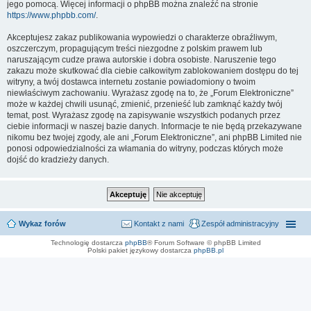
jego pomocą. Więcej informacji o phpBB można znaleźć na stronie
https://www.phpbb.com/
.
Akceptujesz zakaz publikowania wypowiedzi o charakterze obraźliwym,
oszczerczym, propagującym treści niezgodne z polskim prawem lub
naruszającym cudze prawa autorskie i dobra osobiste. Naruszenie tego
zakazu może skutkować dla ciebie całkowitym zablokowaniem dostępu do tej
witryny, a twój dostawca internetu zostanie powiadomiony o twoim
niewłaściwym zachowaniu. Wyrażasz zgodę na to, że „Forum Elektroniczne”
może w każdej chwili usunąć, zmienić, przenieść lub zamknąć każdy twój
temat, post. Wyrażasz zgodę na zapisywanie wszystkich podanych przez
ciebie informacji w naszej bazie danych. Informacje te nie będą przekazywane
nikomu bez twojej zgody, ale ani „Forum Elektroniczne”, ani phpBB Limited nie
ponosi odpowiedzialności za włamania do witryny, podczas których może
dojść do kradzieży danych.
Wykaz forów
Kontakt z nami
Zespół administracyjny
Technologię dostarcza
phpBB
® Forum Software © phpBB Limited
Polski pakiet językowy dostarcza
phpBB.pl