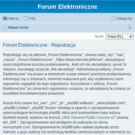
Forum Elektroniczne
Więcej…
FAQ
Zaloguj się
Wykaz forów
zu
Język:
kaj
Forum Elektroniczne - Rejestracja
Rejestrując się na witrynie „Forum Elektroniczne”, zwanej dalej „my”, ”nas”,
„nasza”, „Forum Elektroniczne”, „https://www.elenota.pl/forum”, akceptujesz
wyszczególnione poniżej postanowienia. Jeśli ich nie akceptujesz, opuść to
miejsce, naciskając przycisk „Nie akceptuję”. Administracja witryny „Forum
Elektroniczne” ma prawo w dowolnym czasie zmienić poniższe postanowienia,
informując cię o zmianach, niemniej wskazane jest, aby użytkownicy sami
regularnie zaglądali do tego regulaminu. Korzystanie z witryny „Forum
Elektroniczne” po zmianach regulaminu oznacza, że akceptujesz te zmiany ze
wszelkimi konsekwencjami prawnymi.
Nasze fora zwane też „one”, „ich”, „je”, „phpBB software”, „www.phpbb.com”,
„phpBB Limited”, „phpBB Teams” działają w oparciu o oprogramowanie
wykorzystujące technologię phpBB, która jest środowiskiem typu witryny
(bulletin board), wydane na licencji „
GNU General Public License v2
” zwanej
też „GPL”. Oprogramowanie jest dostępne do pobrania ze strony
www.phpbb.com
. Oprogramowanie phpBB tylko ułatwia dyskusje przez
internet, a jego autorzy nie kontrolują tekstów zamieszczanych w internecie za