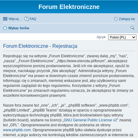
Forum Elektroniczne
Więcej…
FAQ
Zaloguj się
Wykaz forów
zu
Język:
kaj
Forum Elektroniczne - Rejestracja
Rejestrując się na witrynie „Forum Elektroniczne”, zwanej dalej „my”, ”nas”,
„nasza”, „Forum Elektroniczne”, „https://www.elenota.pl/forum”, akceptujesz
wyszczególnione poniżej postanowienia. Jeśli ich nie akceptujesz, opuść to
miejsce, naciskając przycisk „Nie akceptuję”. Administracja witryny „Forum
Elektroniczne” ma prawo w dowolnym czasie zmienić poniższe postanowienia,
informując cię o zmianach, niemniej wskazane jest, aby użytkownicy sami
regularnie zaglądali do tego regulaminu. Korzystanie z witryny „Forum
Elektroniczne” po zmianach regulaminu oznacza, że akceptujesz te zmiany ze
wszelkimi konsekwencjami prawnymi.
Nasze fora zwane też „one”, „ich”, „je”, „phpBB software”, „www.phpbb.com”,
„phpBB Limited”, „phpBB Teams” działają w oparciu o oprogramowanie
wykorzystujące technologię phpBB, która jest środowiskiem typu witryny
(bulletin board), wydane na licencji „
GNU General Public License v2
” zwanej
też „GPL”. Oprogramowanie jest dostępne do pobrania ze strony
www.phpbb.com
. Oprogramowanie phpBB tylko ułatwia dyskusje przez
internet, a jego autorzy nie kontrolują tekstów zamieszczanych w internecie za