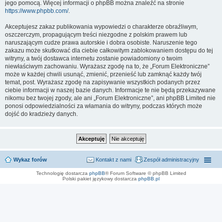
jego pomocą. Więcej informacji o phpBB można znaleźć na stronie
https://www.phpbb.com/
.
Akceptujesz zakaz publikowania wypowiedzi o charakterze obraźliwym,
oszczerczym, propagującym treści niezgodne z polskim prawem lub
naruszającym cudze prawa autorskie i dobra osobiste. Naruszenie tego
zakazu może skutkować dla ciebie całkowitym zablokowaniem dostępu do tej
witryny, a twój dostawca internetu zostanie powiadomiony o twoim
niewłaściwym zachowaniu. Wyrażasz zgodę na to, że „Forum Elektroniczne”
może w każdej chwili usunąć, zmienić, przenieść lub zamknąć każdy twój
temat, post. Wyrażasz zgodę na zapisywanie wszystkich podanych przez
ciebie informacji w naszej bazie danych. Informacje te nie będą przekazywane
nikomu bez twojej zgody, ale ani „Forum Elektroniczne”, ani phpBB Limited nie
ponosi odpowiedzialności za włamania do witryny, podczas których może
dojść do kradzieży danych.
Wykaz forów
Kontakt z nami
Zespół administracyjny
Technologię dostarcza
phpBB
® Forum Software © phpBB Limited
Polski pakiet językowy dostarcza
phpBB.pl