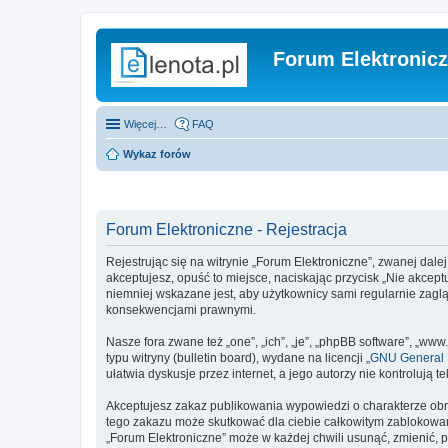
Forum Elektronic
Więcej…
FAQ
Wykaz forów
Forum Elektroniczne - Rejestracja
Rejestrując się na witrynie „Forum Elektroniczne”, zwanej dalej
akceptujesz, opuść to miejsce, naciskając przycisk „Nie akcep
niemniej wskazane jest, aby użytkownicy sami regularnie zagl
konsekwencjami prawnymi.
Nasze fora zwane też „one”, „ich”, „je”, „phpBB software”, „
typu witryny (bulletin board), wydane na licencji „
GNU General P
ułatwia dyskusje przez internet, a jego autorzy nie kontroluj
Akceptujesz zakaz publikowania wypowiedzi o charakterze obr
tego zakazu może skutkować dla ciebie całkowitym zablokowan
„Forum Elektroniczne” może w każdej chwili usunąć, zmienić, 