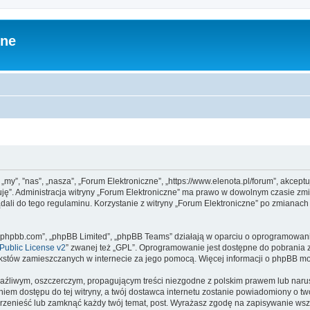
zne
 „my”, ”nas”, „nasza”, „Forum Elektroniczne”, „https://www.elenota.pl/forum”, akcep
tuję”. Administracja witryny „Forum Elektroniczne” ma prawo w dowolnym czasie zm
ądali do tego regulaminu. Korzystanie z witryny „Forum Elektroniczne” po zmianac
www.phpbb.com”, „phpBB Limited”, „phpBB Teams” działają w oparciu o oprogramowan
ublic License v2
” zwanej też „GPL”. Oprogramowanie jest dostępne do pobrania 
ą tekstów zamieszczanych w internecie za jego pomocą. Więcej informacji o phpBB m
aźliwym, oszczerczym, propagującym treści niezgodne z polskim prawem lub narus
iem dostępu do tej witryny, a twój dostawca internetu zostanie powiadomiony o 
przenieść lub zamknąć każdy twój temat, post. Wyrażasz zgodę na zapisywanie wszy