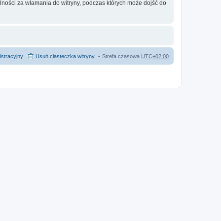
lności za włamania do witryny, podczas których może dojść do
istracyjny
Usuń ciasteczka witryny
Strefa czasowa
UTC+02:00