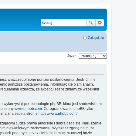
Zaloguj się
Język:
tujesz wyszczególnione poniżej postanowienia. Jeśli ich nie
ienić poniższe postanowienia, informując cię o zmianach,
h regulaminu oznacza, że akceptujesz te zmiany ze wszelkimi
ie wykorzystujące technologię phpBB, która jest środowiskiem
ze strony
www.phpbb.com
. Oprogramowanie phpBB tylko
ożna znaleźć na stronie
https://www.phpbb.com/
.
zającym cudze prawa autorskie i dobra osobiste. Naruszenie
twoim niewłaściwym zachowaniu. Wyrażasz zgodę na to, że
stkich podanych przez ciebie informacji w naszej bazie