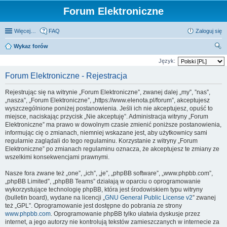
Forum Elektroniczne
Więcej…
FAQ
Zaloguj się
Wykaz forów
zu
Język:
kaj
Forum Elektroniczne - Rejestracja
Rejestrując się na witrynie „Forum Elektroniczne”, zwanej dalej „my”, ”nas”,
„nasza”, „Forum Elektroniczne”, „https://www.elenota.pl/forum”, akceptujesz
wyszczególnione poniżej postanowienia. Jeśli ich nie akceptujesz, opuść to
miejsce, naciskając przycisk „Nie akceptuję”. Administracja witryny „Forum
Elektroniczne” ma prawo w dowolnym czasie zmienić poniższe postanowienia,
informując cię o zmianach, niemniej wskazane jest, aby użytkownicy sami
regularnie zaglądali do tego regulaminu. Korzystanie z witryny „Forum
Elektroniczne” po zmianach regulaminu oznacza, że akceptujesz te zmiany ze
wszelkimi konsekwencjami prawnymi.
Nasze fora zwane też „one”, „ich”, „je”, „phpBB software”, „www.phpbb.com”,
„phpBB Limited”, „phpBB Teams” działają w oparciu o oprogramowanie
wykorzystujące technologię phpBB, która jest środowiskiem typu witryny
(bulletin board), wydane na licencji „
GNU General Public License v2
” zwanej
też „GPL”. Oprogramowanie jest dostępne do pobrania ze strony
www.phpbb.com
. Oprogramowanie phpBB tylko ułatwia dyskusje przez
internet, a jego autorzy nie kontrolują tekstów zamieszczanych w internecie za