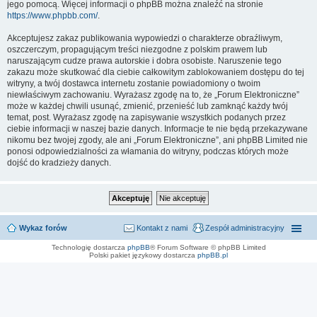
jego pomocą. Więcej informacji o phpBB można znaleźć na stronie
https://www.phpbb.com/
.
Akceptujesz zakaz publikowania wypowiedzi o charakterze obraźliwym,
oszczerczym, propagującym treści niezgodne z polskim prawem lub
naruszającym cudze prawa autorskie i dobra osobiste. Naruszenie tego
zakazu może skutkować dla ciebie całkowitym zablokowaniem dostępu do tej
witryny, a twój dostawca internetu zostanie powiadomiony o twoim
niewłaściwym zachowaniu. Wyrażasz zgodę na to, że „Forum Elektroniczne”
może w każdej chwili usunąć, zmienić, przenieść lub zamknąć każdy twój
temat, post. Wyrażasz zgodę na zapisywanie wszystkich podanych przez
ciebie informacji w naszej bazie danych. Informacje te nie będą przekazywane
nikomu bez twojej zgody, ale ani „Forum Elektroniczne”, ani phpBB Limited nie
ponosi odpowiedzialności za włamania do witryny, podczas których może
dojść do kradzieży danych.
Wykaz forów
Kontakt z nami
Zespół administracyjny
Technologię dostarcza
phpBB
® Forum Software © phpBB Limited
Polski pakiet językowy dostarcza
phpBB.pl