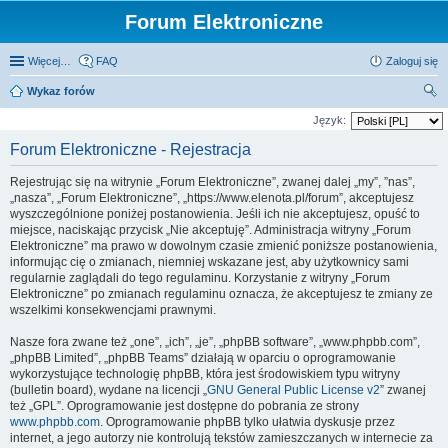
Forum Elektroniczne
Więcej…
FAQ
Zaloguj się
Wykaz forów
zu
Język:
kaj
Forum Elektroniczne - Rejestracja
Rejestrując się na witrynie „Forum Elektroniczne”, zwanej dalej „my”, ”nas”,
„nasza”, „Forum Elektroniczne”, „https://www.elenota.pl/forum”, akceptujesz
wyszczególnione poniżej postanowienia. Jeśli ich nie akceptujesz, opuść to
miejsce, naciskając przycisk „Nie akceptuję”. Administracja witryny „Forum
Elektroniczne” ma prawo w dowolnym czasie zmienić poniższe postanowienia,
informując cię o zmianach, niemniej wskazane jest, aby użytkownicy sami
regularnie zaglądali do tego regulaminu. Korzystanie z witryny „Forum
Elektroniczne” po zmianach regulaminu oznacza, że akceptujesz te zmiany ze
wszelkimi konsekwencjami prawnymi.
Nasze fora zwane też „one”, „ich”, „je”, „phpBB software”, „www.phpbb.com”,
„phpBB Limited”, „phpBB Teams” działają w oparciu o oprogramowanie
wykorzystujące technologię phpBB, która jest środowiskiem typu witryny
(bulletin board), wydane na licencji „
GNU General Public License v2
” zwanej
też „GPL”. Oprogramowanie jest dostępne do pobrania ze strony
www.phpbb.com
. Oprogramowanie phpBB tylko ułatwia dyskusje przez
internet, a jego autorzy nie kontrolują tekstów zamieszczanych w internecie za