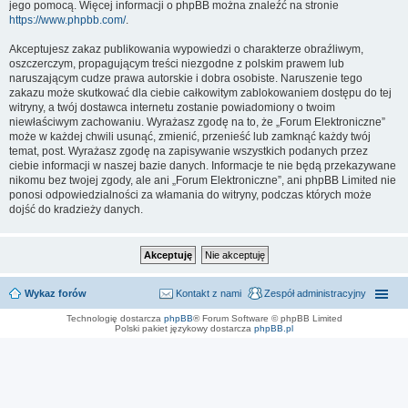
jego pomocą. Więcej informacji o phpBB można znaleźć na stronie
https://www.phpbb.com/
.
Akceptujesz zakaz publikowania wypowiedzi o charakterze obraźliwym,
oszczerczym, propagującym treści niezgodne z polskim prawem lub
naruszającym cudze prawa autorskie i dobra osobiste. Naruszenie tego
zakazu może skutkować dla ciebie całkowitym zablokowaniem dostępu do tej
witryny, a twój dostawca internetu zostanie powiadomiony o twoim
niewłaściwym zachowaniu. Wyrażasz zgodę na to, że „Forum Elektroniczne”
może w każdej chwili usunąć, zmienić, przenieść lub zamknąć każdy twój
temat, post. Wyrażasz zgodę na zapisywanie wszystkich podanych przez
ciebie informacji w naszej bazie danych. Informacje te nie będą przekazywane
nikomu bez twojej zgody, ale ani „Forum Elektroniczne”, ani phpBB Limited nie
ponosi odpowiedzialności za włamania do witryny, podczas których może
dojść do kradzieży danych.
Wykaz forów
Kontakt z nami
Zespół administracyjny
Technologię dostarcza
phpBB
® Forum Software © phpBB Limited
Polski pakiet językowy dostarcza
phpBB.pl