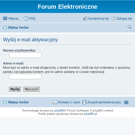
Forum Elektroniczne
Więcej…
FAQ
Zarejestruj się
Zaloguj się
Wykaz forów
zu
Wyślij e-mail aktywacyjny
kaj
Nazwa użytkownika:
Adres e-mail:
Musi być to adres e-mail skojarzony z twoim kontem. Jeśli nie był zmieniany z poziomu
panelu zarządzania kontem, jest to adres podany w czasie rejestracji.
Wykaz forów
Kontakt z nami
Zespół administracyjny
Technologię dostarcza
phpBB
® Forum Software © phpBB Limited
Polski pakiet językowy dostarcza
phpBB.pl