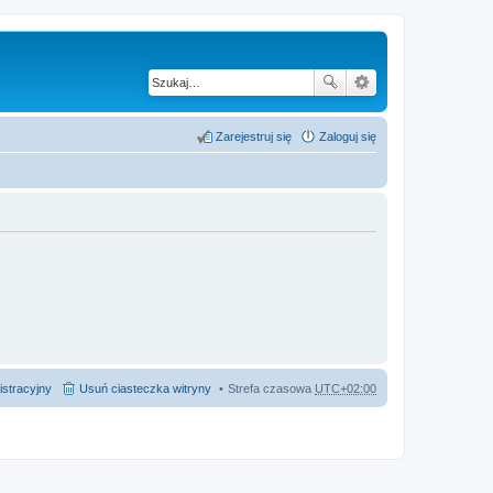
Zarejestruj się
Zaloguj się
istracyjny
Usuń ciasteczka witryny
Strefa czasowa
UTC+02:00