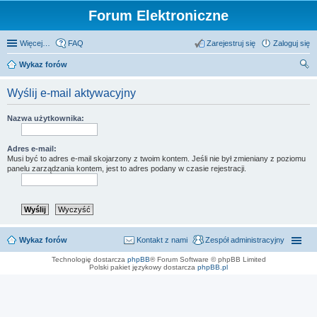
Forum Elektroniczne
Więcej…
FAQ
Zarejestruj się
Zaloguj się
Wykaz forów
zu
Wyślij e-mail aktywacyjny
kaj
Nazwa użytkownika:
Adres e-mail:
Musi być to adres e-mail skojarzony z twoim kontem. Jeśli nie był zmieniany z poziomu
panelu zarządzania kontem, jest to adres podany w czasie rejestracji.
Wykaz forów
Kontakt z nami
Zespół administracyjny
Technologię dostarcza
phpBB
® Forum Software © phpBB Limited
Polski pakiet językowy dostarcza
phpBB.pl