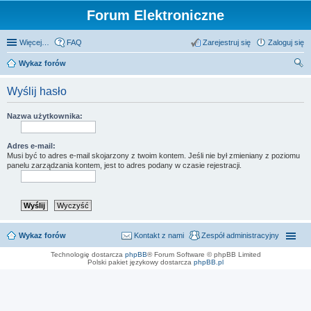
Forum Elektroniczne
Więcej…
FAQ
Zarejestruj się
Zaloguj się
Wykaz forów
zu
Wyślij hasło
kaj
Nazwa użytkownika:
Adres e-mail:
Musi być to adres e-mail skojarzony z twoim kontem. Jeśli nie był zmieniany z poziomu
panelu zarządzania kontem, jest to adres podany w czasie rejestracji.
Wykaz forów
Kontakt z nami
Zespół administracyjny
Technologię dostarcza
phpBB
® Forum Software © phpBB Limited
Polski pakiet językowy dostarcza
phpBB.pl