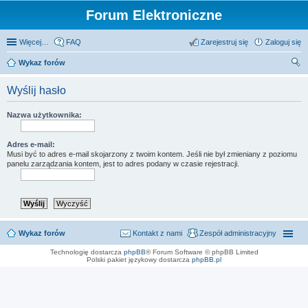
Forum Elektroniczne
Więcej…
FAQ
Zarejestruj się
Zaloguj się
Wykaz forów
zu
Wyślij hasło
kaj
Nazwa użytkownika:
Adres e-mail:
Musi być to adres e-mail skojarzony z twoim kontem. Jeśli nie był zmieniany z poziomu
panelu zarządzania kontem, jest to adres podany w czasie rejestracji.
Wykaz forów
Kontakt z nami
Zespół administracyjny
Technologię dostarcza
phpBB
® Forum Software © phpBB Limited
Polski pakiet językowy dostarcza
phpBB.pl