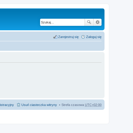
Zarejestruj się
Zaloguj się
istracyjny
Usuń ciasteczka witryny
Strefa czasowa
UTC+02:00