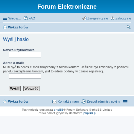
Forum Elektroniczne
Więcej…
FAQ
Zarejestruj się
Zaloguj się
Wykaz forów
zu
Wyślij hasło
kaj
Nazwa użytkownika:
Adres e-mail:
Musi być to adres e-mail skojarzony z twoim kontem. Jeśli nie był zmieniany z poziomu
panelu zarządzania kontem, jest to adres podany w czasie rejestracji.
Wykaz forów
Kontakt z nami
Zespół administracyjny
Technologię dostarcza
phpBB
® Forum Software © phpBB Limited
Polski pakiet językowy dostarcza
phpBB.pl