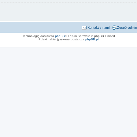
Kontakt z nami
Zespół admin
Technologię dostarcza
phpBB
® Forum Software © phpBB Limited
Polski pakiet językowy dostarcza
phpBB.pl