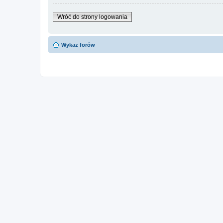
Wróć do strony logowania
Wykaz forów