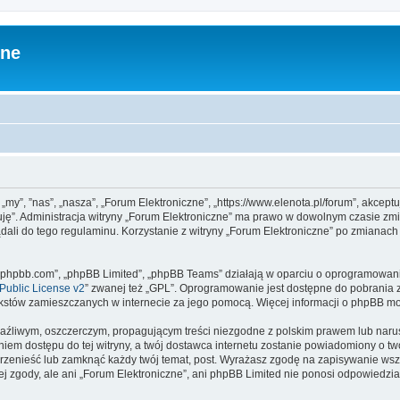
zne
 „my”, ”nas”, „nasza”, „Forum Elektroniczne”, „https://www.elenota.pl/forum”, akcep
tuję”. Administracja witryny „Forum Elektroniczne” ma prawo w dowolnym czasie zm
ądali do tego regulaminu. Korzystanie z witryny „Forum Elektroniczne” po zmianac
www.phpbb.com”, „phpBB Limited”, „phpBB Teams” działają w oparciu o oprogramowan
ublic License v2
” zwanej też „GPL”. Oprogramowanie jest dostępne do pobrania 
ą tekstów zamieszczanych w internecie za jego pomocą. Więcej informacji o phpBB m
aźliwym, oszczerczym, propagującym treści niezgodne z polskim prawem lub narus
iem dostępu do tej witryny, a twój dostawca internetu zostanie powiadomiony o 
przenieść lub zamknąć każdy twój temat, post. Wyrażasz zgodę na zapisywanie wszy
j zgody, ale ani „Forum Elektroniczne”, ani phpBB Limited nie ponosi odpowiedzia