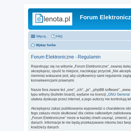
Forum Elektronic
Więcej…
FAQ
Wykaz forów
Forum Elektroniczne - Regulamin
Rejestrując się na witrynie „Forum Elektroniczne”, zwanej dalej
akceptujesz, opuść to miejsce, naciskając przycisk „Nie akcep
niemniej wskazane jest, aby użytkownicy sami regularnie zagl
konsekwencjami prawnymi.
Nasze fora zwane też „one”, „ich”, „je”, „phpBB software”, „
typu witryny (bulletin board), wydane na licencji „
GNU General P
ułatwia dyskusje przez internet, a jego autorzy nie kontroluj
Akceptujesz zakaz publikowania wypowiedzi o charakterze obr
tego zakazu może skutkować dla ciebie całkowitym zablokowan
„Forum Elektroniczne” może w każdej chwili usunąć, zmienić, 
danych. Informacje te nie będą przekazywane nikomu bez twoje
kradzieży danych.