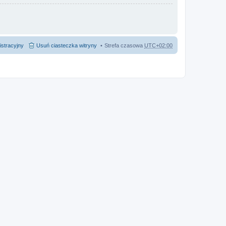
istracyjny
Usuń ciasteczka witryny
Strefa czasowa
UTC+02:00