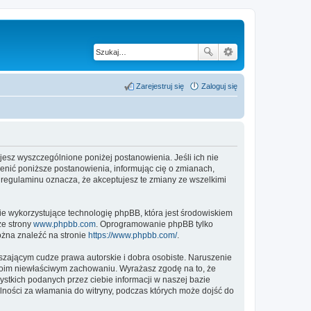
Zarejestruj się
Zaloguj się
tujesz wyszczególnione poniżej postanowienia. Jeśli ich nie
ienić poniższe postanowienia, informując cię o zmianach,
h regulaminu oznacza, że akceptujesz te zmiany ze wszelkimi
ie wykorzystujące technologię phpBB, która jest środowiskiem
ze strony
www.phpbb.com
. Oprogramowanie phpBB tylko
ożna znaleźć na stronie
https://www.phpbb.com/
.
zającym cudze prawa autorskie i dobra osobiste. Naruszenie
twoim niewłaściwym zachowaniu. Wyrażasz zgodę na to, że
stkich podanych przez ciebie informacji w naszej bazie
lności za włamania do witryny, podczas których może dojść do