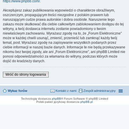
https://www.phpbb.com/
.
Akceptujesz zakaz publikowania wypowiedzi o charakterze obraźliwym,
oszczerczym, propagującym treści niezgodne z polskim prawem lub
naruszającym cudze prawa autorskie i dobra osobiste. Naruszenie tego
zakazu może skutkować dla ciebie całkowitym zablokowaniem dostępu do tej
witryny, a twój dostawca internetu zostanie powiadomiony o twoim
niewłaściwym zachowaniu. Wyrażasz zgodę na to, że „Forum Elektroniczne”
może w każdej chwili usunąć, zmienić, przenieść lub zamknąć każdy twój
temat, post. Wyrażasz zgodę na zapisywanie wszystkich podanych przez
ciebie informacji w naszej bazie danych. Informacje te nie będą przekazywane
nikomu bez twojej zgody, ale ani „Forum Elektroniczne”, ani phpBB Limited nie
ponosi odpowiedzialności za włamania do witryny, podczas których może
dojść do kradzieży danych.
Wróć do strony logowania
Wykaz forów
Kontakt z nami
Zespół administracyjny
Technologię dostarcza
phpBB
® Forum Software © phpBB Limited
Polski pakiet językowy dostarcza
phpBB.pl