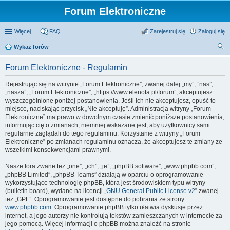
Forum Elektroniczne
Więcej…
FAQ
Zarejestruj się
Zaloguj się
Wykaz forów
zu
Forum Elektroniczne - Regulamin
kaj
Rejestrując się na witrynie „Forum Elektroniczne”, zwanej dalej „my”, ”nas”,
„nasza”, „Forum Elektroniczne”, „https://www.elenota.pl/forum”, akceptujesz
wyszczególnione poniżej postanowienia. Jeśli ich nie akceptujesz, opuść to
miejsce, naciskając przycisk „Nie akceptuję”. Administracja witryny „Forum
Elektroniczne” ma prawo w dowolnym czasie zmienić poniższe postanowienia,
informując cię o zmianach, niemniej wskazane jest, aby użytkownicy sami
regularnie zaglądali do tego regulaminu. Korzystanie z witryny „Forum
Elektroniczne” po zmianach regulaminu oznacza, że akceptujesz te zmiany ze
wszelkimi konsekwencjami prawnymi.
Nasze fora zwane też „one”, „ich”, „je”, „phpBB software”, „www.phpbb.com”,
„phpBB Limited”, „phpBB Teams” działają w oparciu o oprogramowanie
wykorzystujące technologię phpBB, która jest środowiskiem typu witryny
(bulletin board), wydane na licencji „
GNU General Public License v2
” zwanej
też „GPL”. Oprogramowanie jest dostępne do pobrania ze strony
www.phpbb.com
. Oprogramowanie phpBB tylko ułatwia dyskusje przez
internet, a jego autorzy nie kontrolują tekstów zamieszczanych w internecie za
jego pomocą. Więcej informacji o phpBB można znaleźć na stronie