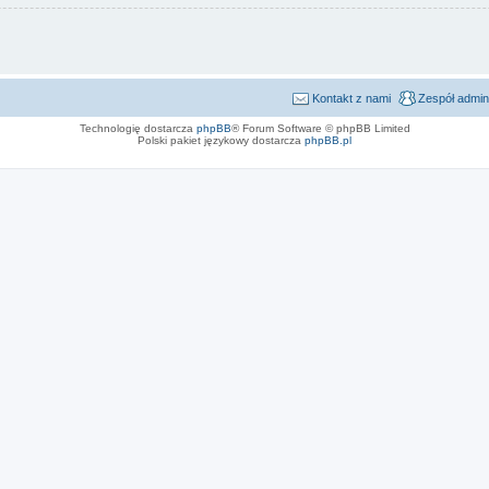
Kontakt z nami
Zespół admin
Technologię dostarcza
phpBB
® Forum Software © phpBB Limited
Polski pakiet językowy dostarcza
phpBB.pl