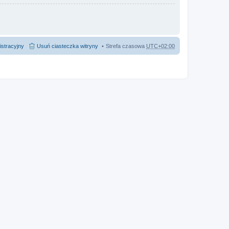
istracyjny
Usuń ciasteczka witryny
Strefa czasowa
UTC+02:00