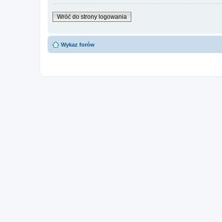
Wróć do strony logowania
Wykaz forów