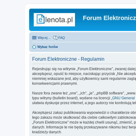
Forum Elektronic
Więcej…
FAQ
Wykaz forów
Forum Elektroniczne - Regulamin
Rejestrując się na witrynie „Forum Elektroniczne”, zwanej dalej
akceptujesz, opuść to miejsce, naciskając przycisk „Nie akcep
niemniej wskazane jest, aby użytkownicy sami regularnie zagl
konsekwencjami prawnymi.
Nasze fora zwane też „one”, „ich”, „je”, „phpBB software”, „
typu witryny (bulletin board), wydane na licencji „
GNU General P
ułatwia dyskusje przez internet, a jego autorzy nie kontroluj
Akceptujesz zakaz publikowania wypowiedzi o charakterze obr
tego zakazu może skutkować dla ciebie całkowitym zablokowan
„Forum Elektroniczne” może w każdej chwili usunąć, zmienić, 
danych. Informacje te nie będą przekazywane nikomu bez twoje
kradzieży danych.