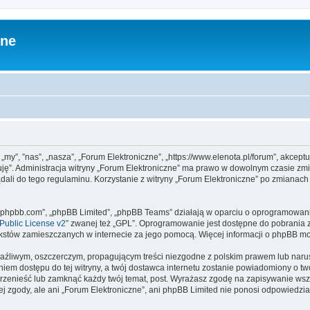
zne
 „my”, ”nas”, „nasza”, „Forum Elektroniczne”, „https://www.elenota.pl/forum”, akcep
tuję”. Administracja witryny „Forum Elektroniczne” ma prawo w dowolnym czasie zm
ądali do tego regulaminu. Korzystanie z witryny „Forum Elektroniczne” po zmianac
www.phpbb.com”, „phpBB Limited”, „phpBB Teams” działają w oparciu o oprogramowan
ublic License v2
” zwanej też „GPL”. Oprogramowanie jest dostępne do pobrania 
ą tekstów zamieszczanych w internecie za jego pomocą. Więcej informacji o phpBB m
aźliwym, oszczerczym, propagującym treści niezgodne z polskim prawem lub narus
iem dostępu do tej witryny, a twój dostawca internetu zostanie powiadomiony o 
przenieść lub zamknąć każdy twój temat, post. Wyrażasz zgodę na zapisywanie wszy
j zgody, ale ani „Forum Elektroniczne”, ani phpBB Limited nie ponosi odpowiedzia