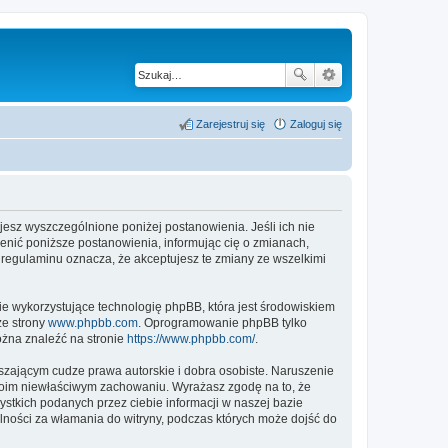
Zarejestruj się
Zaloguj się
tujesz wyszczególnione poniżej postanowienia. Jeśli ich nie
ienić poniższe postanowienia, informując cię o zmianach,
h regulaminu oznacza, że akceptujesz te zmiany ze wszelkimi
ie wykorzystujące technologię phpBB, która jest środowiskiem
ze strony
www.phpbb.com
. Oprogramowanie phpBB tylko
ożna znaleźć na stronie
https://www.phpbb.com/
.
zającym cudze prawa autorskie i dobra osobiste. Naruszenie
twoim niewłaściwym zachowaniu. Wyrażasz zgodę na to, że
stkich podanych przez ciebie informacji w naszej bazie
lności za włamania do witryny, podczas których może dojść do