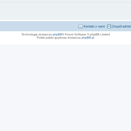
Kontakt z nami
Zespół admin
Technologię dostarcza
phpBB
® Forum Software © phpBB Limited
Polski pakiet językowy dostarcza
phpBB.pl