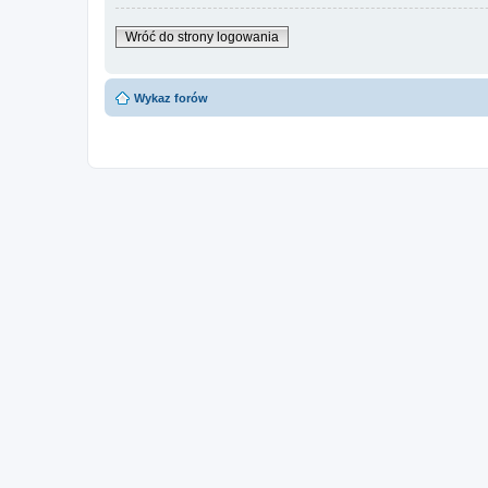
Wróć do strony logowania
Wykaz forów