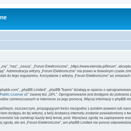
zne
 „my”, ”nas”, „nasza”, „Forum Elektroniczne”, „https://www.elenota.pl/forum”, akcep
tuję”. Administracja witryny „Forum Elektroniczne” ma prawo w dowolnym czasie zm
ądali do tego regulaminu. Korzystanie z witryny „Forum Elektroniczne” po zmianac
www.phpbb.com”, „phpBB Limited”, „phpBB Teams” działają w oparciu o oprogramowan
ublic License v2
” zwanej też „GPL”. Oprogramowanie jest dostępne do pobrania 
ą tekstów zamieszczanych w internecie za jego pomocą. Więcej informacji o phpBB m
aźliwym, oszczerczym, propagującym treści niezgodne z polskim prawem lub narus
iem dostępu do tej witryny, a twój dostawca internetu zostanie powiadomiony o 
przenieść lub zamknąć każdy twój temat, post. Wyrażasz zgodę na zapisywanie wszy
j zgody, ale ani „Forum Elektroniczne”, ani phpBB Limited nie ponosi odpowiedzia