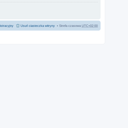
istracyjny
Usuń ciasteczka witryny
Strefa czasowa
UTC+02:00