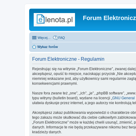
Forum Elektronic
Więcej…
FAQ
Wykaz forów
Forum Elektroniczne - Regulamin
Rejestrując się na witrynie „Forum Elektroniczne”, zwanej dalej
akceptujesz, opuść to miejsce, naciskając przycisk „Nie akcep
niemniej wskazane jest, aby użytkownicy sami regularnie zagl
konsekwencjami prawnymi.
Nasze fora zwane też „one”, „ich”, „je”, „phpBB software”, „
typu witryny (bulletin board), wydane na licencji „
GNU General P
ułatwia dyskusje przez internet, a jego autorzy nie kontroluj
Akceptujesz zakaz publikowania wypowiedzi o charakterze obr
tego zakazu może skutkować dla ciebie całkowitym zablokowan
„Forum Elektroniczne” może w każdej chwili usunąć, zmienić, 
danych. Informacje te nie będą przekazywane nikomu bez twoje
kradzieży danych.