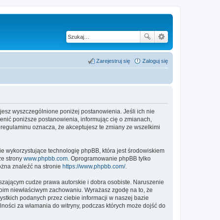
Zarejestruj się
Zaloguj się
tujesz wyszczególnione poniżej postanowienia. Jeśli ich nie
ienić poniższe postanowienia, informując cię o zmianach,
h regulaminu oznacza, że akceptujesz te zmiany ze wszelkimi
ie wykorzystujące technologię phpBB, która jest środowiskiem
ze strony
www.phpbb.com
. Oprogramowanie phpBB tylko
ożna znaleźć na stronie
https://www.phpbb.com/
.
zającym cudze prawa autorskie i dobra osobiste. Naruszenie
twoim niewłaściwym zachowaniu. Wyrażasz zgodę na to, że
stkich podanych przez ciebie informacji w naszej bazie
lności za włamania do witryny, podczas których może dojść do