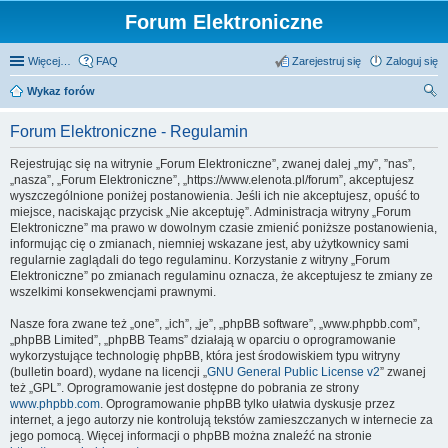
Forum Elektroniczne
Więcej…
FAQ
Zarejestruj się
Zaloguj się
Wykaz forów
zu
Forum Elektroniczne - Regulamin
kaj
Rejestrując się na witrynie „Forum Elektroniczne”, zwanej dalej „my”, ”nas”,
„nasza”, „Forum Elektroniczne”, „https://www.elenota.pl/forum”, akceptujesz
wyszczególnione poniżej postanowienia. Jeśli ich nie akceptujesz, opuść to
miejsce, naciskając przycisk „Nie akceptuję”. Administracja witryny „Forum
Elektroniczne” ma prawo w dowolnym czasie zmienić poniższe postanowienia,
informując cię o zmianach, niemniej wskazane jest, aby użytkownicy sami
regularnie zaglądali do tego regulaminu. Korzystanie z witryny „Forum
Elektroniczne” po zmianach regulaminu oznacza, że akceptujesz te zmiany ze
wszelkimi konsekwencjami prawnymi.
Nasze fora zwane też „one”, „ich”, „je”, „phpBB software”, „www.phpbb.com”,
„phpBB Limited”, „phpBB Teams” działają w oparciu o oprogramowanie
wykorzystujące technologię phpBB, która jest środowiskiem typu witryny
(bulletin board), wydane na licencji „
GNU General Public License v2
” zwanej
też „GPL”. Oprogramowanie jest dostępne do pobrania ze strony
www.phpbb.com
. Oprogramowanie phpBB tylko ułatwia dyskusje przez
internet, a jego autorzy nie kontrolują tekstów zamieszczanych w internecie za
jego pomocą. Więcej informacji o phpBB można znaleźć na stronie