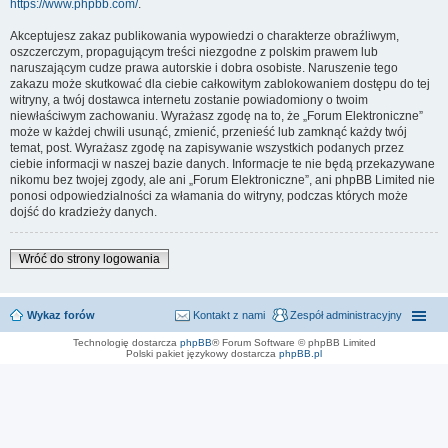
https://www.phpbb.com/
.
Akceptujesz zakaz publikowania wypowiedzi o charakterze obraźliwym,
oszczerczym, propagującym treści niezgodne z polskim prawem lub
naruszającym cudze prawa autorskie i dobra osobiste. Naruszenie tego
zakazu może skutkować dla ciebie całkowitym zablokowaniem dostępu do tej
witryny, a twój dostawca internetu zostanie powiadomiony o twoim
niewłaściwym zachowaniu. Wyrażasz zgodę na to, że „Forum Elektroniczne”
może w każdej chwili usunąć, zmienić, przenieść lub zamknąć każdy twój
temat, post. Wyrażasz zgodę na zapisywanie wszystkich podanych przez
ciebie informacji w naszej bazie danych. Informacje te nie będą przekazywane
nikomu bez twojej zgody, ale ani „Forum Elektroniczne”, ani phpBB Limited nie
ponosi odpowiedzialności za włamania do witryny, podczas których może
dojść do kradzieży danych.
Wróć do strony logowania
Wykaz forów
Kontakt z nami
Zespół administracyjny
Technologię dostarcza
phpBB
® Forum Software © phpBB Limited
Polski pakiet językowy dostarcza
phpBB.pl