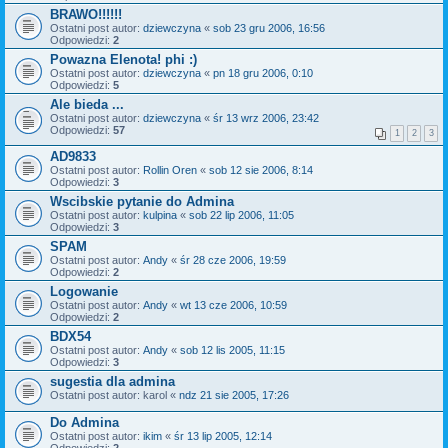
BRAWO!!!!!!
Ostatni post autor:
dziewczyna
«
sob 23 gru 2006, 16:56
Odpowiedzi:
2
Powazna Elenota! phi :)
Ostatni post autor:
dziewczyna
«
pn 18 gru 2006, 0:10
Odpowiedzi:
5
Ale bieda ...
Ostatni post autor:
dziewczyna
«
śr 13 wrz 2006, 23:42
Odpowiedzi:
57
1
2
3
AD9833
Ostatni post autor:
Rollin Oren
«
sob 12 sie 2006, 8:14
Odpowiedzi:
3
Wscibskie pytanie do Admina
Ostatni post autor:
kulpina
«
sob 22 lip 2006, 11:05
Odpowiedzi:
3
SPAM
Ostatni post autor:
Andy
«
śr 28 cze 2006, 19:59
Odpowiedzi:
2
Logowanie
Ostatni post autor:
Andy
«
wt 13 cze 2006, 10:59
Odpowiedzi:
2
BDX54
Ostatni post autor:
Andy
«
sob 12 lis 2005, 11:15
Odpowiedzi:
3
sugestia dla admina
Ostatni post autor:
karol
«
ndz 21 sie 2005, 17:26
Do Admina
Ostatni post autor:
ikim
«
śr 13 lip 2005, 12:14