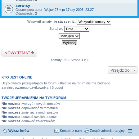
serwisy
Ostatni post autor:
Wojtek27
«
pt 17 sty 2003, 23:27
Odpowiedzi:
2
Wyświetl tematy nie starsze niż:
Sortuj wg
NOWY TEMAT
Tematy: 36 • Strona
1
z
1
Przejdź do
KTO JEST ONLINE
Użytkownicy przeglądający to forum: Obecnie na forum nie ma żadnego
zarejestrowanego użytkownika. i 3 gości
TWOJE UPRAWNIENIA NA TYM FORUM
Nie możesz
tworzyć nowych tematów
Nie możesz
odpowiadać w tematach
Nie możesz
zmieniać swoich postów
Nie możesz
usuwać swoich postów
Nie możesz
dodawać załączników
Wykaz forów
Kontakt z nami
Zespół administracyjny