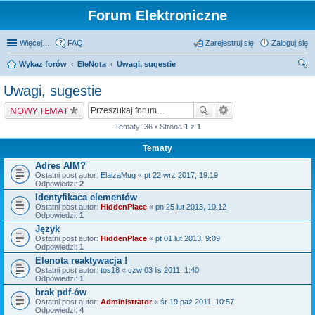
Forum Elektroniczne
Więcej…
FAQ
Zarejestruj się
Zaloguj się
Wykaz forów
EleNota
Uwagi, sugestie
zu
Uwagi, sugestie
kaj
NOWY TEMAT
Tematy: 36 • Strona
1
z
1
Tematy
Adres AIM?
Ostatni post autor:
ElaizaMug
«
pt 22 wrz 2017, 19:19
Odpowiedzi:
2
Identyfikaca elementów
Ostatni post autor:
HiddenPlace
«
pn 25 lut 2013, 10:12
Odpowiedzi:
1
Język
Ostatni post autor:
HiddenPlace
«
pt 01 lut 2013, 9:09
Odpowiedzi:
1
Elenota reaktywacja !
Ostatni post autor:
tos18
«
czw 03 lis 2011, 1:40
Odpowiedzi:
1
brak pdf-ów
Ostatni post autor:
Administrator
«
śr 19 paź 2011, 10:57
Odpowiedzi:
4