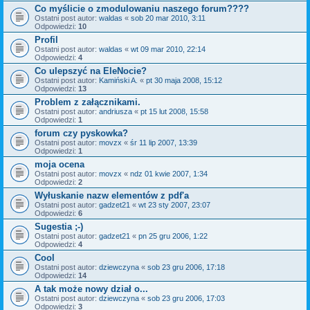
Co myślicie o zmodulowaniu naszego forum????
Ostatni post autor:
waldas
«
sob 20 mar 2010, 3:11
Odpowiedzi:
10
Profil
Ostatni post autor:
waldas
«
wt 09 mar 2010, 22:14
Odpowiedzi:
4
Co ulepszyć na EleNocie?
Ostatni post autor:
Kamiński A.
«
pt 30 maja 2008, 15:12
Odpowiedzi:
13
Problem z załącznikami.
Ostatni post autor:
andriusza
«
pt 15 lut 2008, 15:58
Odpowiedzi:
1
forum czy pyskowka?
Ostatni post autor:
movzx
«
śr 11 lip 2007, 13:39
Odpowiedzi:
1
moja ocena
Ostatni post autor:
movzx
«
ndz 01 kwie 2007, 1:34
Odpowiedzi:
2
Wyłuskanie nazw elementów z pdf'a
Ostatni post autor:
gadzet21
«
wt 23 sty 2007, 23:07
Odpowiedzi:
6
Sugestia ;-)
Ostatni post autor:
gadzet21
«
pn 25 gru 2006, 1:22
Odpowiedzi:
4
Cool
Ostatni post autor:
dziewczyna
«
sob 23 gru 2006, 17:18
Odpowiedzi:
14
A tak może nowy dział o...
Ostatni post autor:
dziewczyna
«
sob 23 gru 2006, 17:03
Odpowiedzi:
3