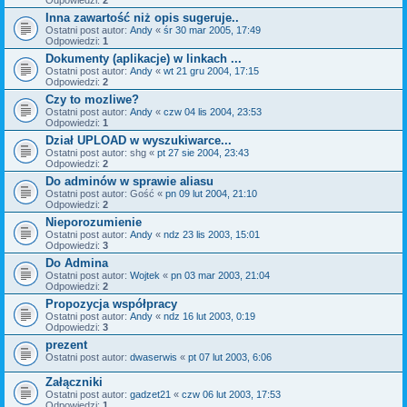
Odpowiedzi:
2
Inna zawartość niż opis sugeruje..
Ostatni post autor:
Andy
«
śr 30 mar 2005, 17:49
Odpowiedzi:
1
Dokumenty (aplikacje) w linkach ...
Ostatni post autor:
Andy
«
wt 21 gru 2004, 17:15
Odpowiedzi:
2
Czy to mozliwe?
Ostatni post autor:
Andy
«
czw 04 lis 2004, 23:53
Odpowiedzi:
1
Dział UPLOAD w wyszukiwarce...
Ostatni post autor:
shg
«
pt 27 sie 2004, 23:43
Odpowiedzi:
2
Do adminów w sprawie aliasu
Ostatni post autor:
Gość
«
pn 09 lut 2004, 21:10
Odpowiedzi:
2
Nieporozumienie
Ostatni post autor:
Andy
«
ndz 23 lis 2003, 15:01
Odpowiedzi:
3
Do Admina
Ostatni post autor:
Wojtek
«
pn 03 mar 2003, 21:04
Odpowiedzi:
2
Propozycja współpracy
Ostatni post autor:
Andy
«
ndz 16 lut 2003, 0:19
Odpowiedzi:
3
prezent
Ostatni post autor:
dwaserwis
«
pt 07 lut 2003, 6:06
Załączniki
Ostatni post autor:
gadzet21
«
czw 06 lut 2003, 17:53
Odpowiedzi:
1