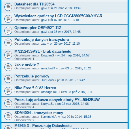
Datasheet dla TH20594
Ostatni post autor:
gavi
«
śr 21 mar 2018, 13:42
Wyświetlacz graficzny LCD CGGi28065C00-YHY-R
Ostatni post autor:
gavi
«
śr 07 lut 2018, 13:18
Optocoupler OBP492T 11Z
Ostatni post autor:
gavi
«
pt 15 wrz 2017, 14:45
Potrzebuję danych tranzystora
Ostatni post autor:
zaq
«
pn 23 sty 2017, 11:10
MN15245SAY1 - brak datasheetu
Ostatni post autor:
BogdanS
«
wt 24 maja 2016, 14:57
Odpowiedzi:
1
Jakie meble ?
Ostatni post autor:
minioko24
«
czw 03 gru 2015, 15:21
Potrzebuje pomocy
Ostatni post autor:
JuriBoori
«
pt 20 lis 2015, 13:42
Nike Free 5.0 V2 Herren
Ostatni post autor:
cfbsdgs101
«
czw 08 paź 2015, 9:11
Poszukuję arkusza danych diody FYL-5042BUW
Ostatni post autor:
Kurytu81
«
pn 02 mar 2015, 14:06
Odpowiedzi:
4
SDM4004 - tranzystor mocy
Ostatni post autor:
Kamiński A.
«
ndz 09 lis 2014, 15:15
Odpowiedzi:
2
M6965-3 - Poszukuję Datasheetu