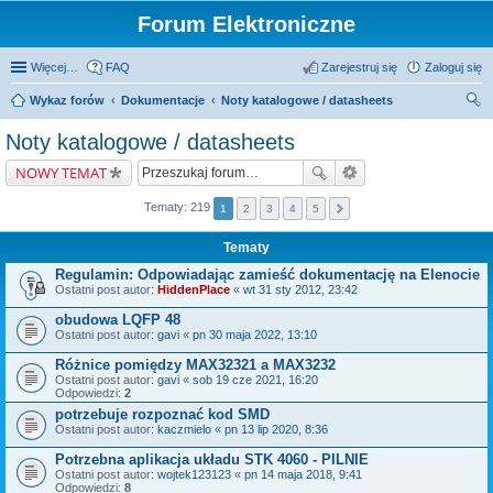
Forum Elektroniczne
Więcej…
FAQ
Zarejestruj się
Zaloguj się
Wykaz forów
Dokumentacje
Noty katalogowe / datasheets
zu
Noty katalogowe / datasheets
kaj
NOWY TEMAT
Tematy: 219
1
2
3
4
5
Tematy
Regulamin: Odpowiadając zamieść dokumentację na Elenocie
Ostatni post autor:
HiddenPlace
«
wt 31 sty 2012, 23:42
obudowa LQFP 48
Ostatni post autor:
gavi
«
pn 30 maja 2022, 13:10
Różnice pomiędzy MAX32321 a MAX3232
Ostatni post autor:
gavi
«
sob 19 cze 2021, 16:20
Odpowiedzi:
2
potrzebuje rozpoznać kod SMD
Ostatni post autor:
kaczmielo
«
pn 13 lip 2020, 8:36
Potrzebna aplikacja układu STK 4060 - PILNIE
Ostatni post autor:
wojtek123123
«
pn 14 maja 2018, 9:41
Odpowiedzi:
8