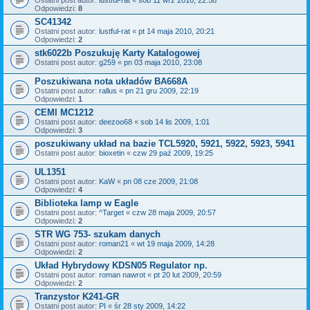
Ostatni post autor:
lustful-rat
«
sob 11 wrz 2010, 22:58
Odpowiedzi:
8
SC41342
Ostatni post autor:
lustful-rat
«
pt 14 maja 2010, 20:21
Odpowiedzi:
2
stk6022b Poszukuję Karty Katalogowej
Ostatni post autor:
g259
«
pn 03 maja 2010, 23:08
Poszukiwana nota układów BA668A
Ostatni post autor:
rallus
«
pn 21 gru 2009, 22:19
Odpowiedzi:
1
CEMI MC1212
Ostatni post autor:
deezoo68
«
sob 14 lis 2009, 1:01
Odpowiedzi:
3
poszukiwany układ na bazie TCL5920, 5921, 5922, 5923, 5941
Ostatni post autor:
bioxetin
«
czw 29 paź 2009, 19:25
UL1351
Ostatni post autor:
KaW
«
pn 08 cze 2009, 21:08
Odpowiedzi:
4
Biblioteka lamp w Eagle
Ostatni post autor:
^Target
«
czw 28 maja 2009, 20:57
Odpowiedzi:
2
STR WG 753- szukam danych
Ostatni post autor:
roman21
«
wt 19 maja 2009, 14:28
Odpowiedzi:
2
Układ Hybrydowy KDSN05 Regulator np.
Ostatni post autor:
roman nawrot
«
pt 20 lut 2009, 20:59
Odpowiedzi:
2
Tranzystor K241-GR
Ostatni post autor:
PI
«
śr 28 sty 2009, 14:22