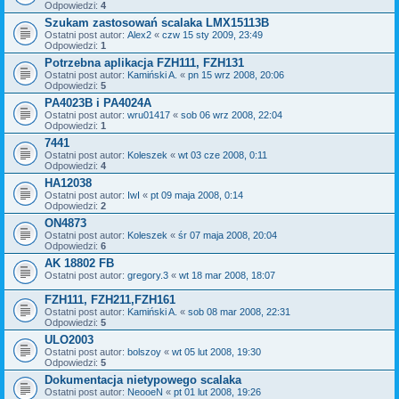
Odpowiedzi:
4
Szukam zastosowań scalaka LMX15113B
Ostatni post autor:
Alex2
«
czw 15 sty 2009, 23:49
Odpowiedzi:
1
Potrzebna aplikacja FZH111, FZH131
Ostatni post autor:
Kamiński A.
«
pn 15 wrz 2008, 20:06
Odpowiedzi:
5
PA4023B i PA4024A
Ostatni post autor:
wru01417
«
sob 06 wrz 2008, 22:04
Odpowiedzi:
1
7441
Ostatni post autor:
Koleszek
«
wt 03 cze 2008, 0:11
Odpowiedzi:
4
HA12038
Ostatni post autor:
IwI
«
pt 09 maja 2008, 0:14
Odpowiedzi:
2
ON4873
Ostatni post autor:
Koleszek
«
śr 07 maja 2008, 20:04
Odpowiedzi:
6
AK 18802 FB
Ostatni post autor:
gregory.3
«
wt 18 mar 2008, 18:07
FZH111, FZH211,FZH161
Ostatni post autor:
Kamiński A.
«
sob 08 mar 2008, 22:31
Odpowiedzi:
5
ULO2003
Ostatni post autor:
bolszoy
«
wt 05 lut 2008, 19:30
Odpowiedzi:
5
Dokumentacja nietypowego scalaka
Ostatni post autor:
NeooeN
«
pt 01 lut 2008, 19:26