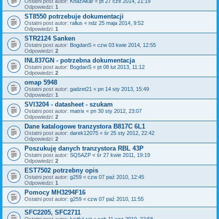
Ostatni post autor:
KhazAkar
«
pt 27 cze 2014, 21:19
Odpowiedzi:
1
ST8550 potrzebuje dokumentacji
Ostatni post autor:
rallus
«
ndz 25 maja 2014, 9:52
Odpowiedzi:
1
STR2124 Sanken
Ostatni post autor:
BogdanS
«
czw 03 kwie 2014, 12:55
Odpowiedzi:
2
INL837GN - potrzebna dokumentacja
Ostatni post autor:
BogdanS
«
pt 08 lut 2013, 11:12
Odpowiedzi:
2
omap 5948
Ostatni post autor:
gadzet21
«
pn 14 sty 2013, 15:49
Odpowiedzi:
1
SVI3204 - datasheet - szukam
Ostatni post autor:
matrix
«
pn 30 sty 2012, 23:07
Odpowiedzi:
2
Dane katalogowe tranzystora B817C 6L1
Ostatni post autor:
darek12075
«
śr 25 sty 2012, 22:42
Odpowiedzi:
2
Poszukuję danych tranzystora RBL 43P
Ostatni post autor:
SQ5AZP
«
śr 27 kwie 2011, 19:19
Odpowiedzi:
2
EST7502 potrzebny opis
Ostatni post autor:
g259
«
czw 07 paź 2010, 12:45
Odpowiedzi:
1
Pomocy MH3294F16
Ostatni post autor:
g259
«
czw 07 paź 2010, 11:55
SFC2205, SFC2711