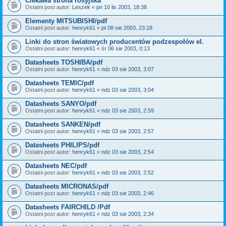
Ciekawa strona rosyjska
Ostatni post autor:
Leszek
«
pn 10 lis 2003, 18:38
Elementy MITSUBISHI/pdf
Ostatni post autor:
henryk61
«
pt 08 sie 2003, 23:18
Linki do stron światowych producentów podzespołów el.
Ostatni post autor:
henryk61
«
śr 06 sie 2003, 0:13
Datasheets TOSHIBA/pdf
Ostatni post autor:
henryk61
«
ndz 03 sie 2003, 3:07
Datasheets TEMIC/pdf
Ostatni post autor:
henryk61
«
ndz 03 sie 2003, 3:04
Datasheets SANYO/pdf
Ostatni post autor:
henryk61
«
ndz 03 sie 2003, 2:59
Datasheets SANKEN/pdf
Ostatni post autor:
henryk61
«
ndz 03 sie 2003, 2:57
Datasheets PHILIPS/pdf
Ostatni post autor:
henryk61
«
ndz 03 sie 2003, 2:54
Datasheets NEC/pdf
Ostatni post autor:
henryk61
«
ndz 03 sie 2003, 2:52
Datasheets MICRONAS/pdf
Ostatni post autor:
henryk61
«
ndz 03 sie 2003, 2:46
Datasheets FAIRCHILD /Pdf
Ostatni post autor:
henryk61
«
ndz 03 sie 2003, 2:34