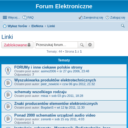
Forum Elektroniczne
Więcej…
FAQ
Zarejestruj się
Zaloguj się
Wykaz forów
EleNota
Linki
zu
Linki
kaj
Zablokowane
Tematy: 44 • Strona
1
z
1
Tematy
FORUMy i inne ciekawe polskie strony
Ostatni post autor:
asimo2006
«
śr 27 gru 2006, 23:48
Odpowiedzi:
7
Wyszukiwarka produktów elektrotechnicznych
Ostatni post autor:
piotr_nowicki
«
czw 06 gru 2012, 21:32
schematy wszelkiego rodzaju
Ostatni post autor:
misia
«
sob 03 gru 2011, 18:28
Znaki producentów elementów elektronicznych
Ostatni post autor:
BogdanS
«
wt 12 lip 2011, 11:30
Ponad 2000 schematów urządzeń audio video
Ostatni post autor:
zenonb
«
sob 15 sty 2011, 4:03
Odpowiedzi:
1