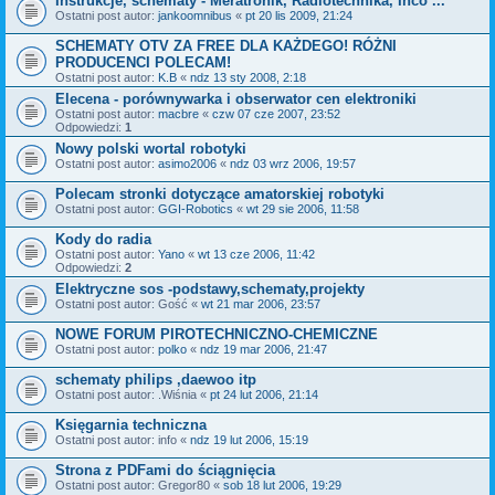
Instrukcje, schematy - Meratronik, Radiotechnika, Inco ...
Ostatni post autor:
jankoomnibus
«
pt 20 lis 2009, 21:24
SCHEMATY OTV ZA FREE DLA KAŻDEGO! RÓŻNI
PRODUCENCI POLECAM!
Ostatni post autor:
K.B
«
ndz 13 sty 2008, 2:18
Elecena - porównywarka i obserwator cen elektroniki
Ostatni post autor:
macbre
«
czw 07 cze 2007, 23:52
Odpowiedzi:
1
Nowy polski wortal robotyki
Ostatni post autor:
asimo2006
«
ndz 03 wrz 2006, 19:57
Polecam stronki dotyczące amatorskiej robotyki
Ostatni post autor:
GGI-Robotics
«
wt 29 sie 2006, 11:58
Kody do radia
Ostatni post autor:
Yano
«
wt 13 cze 2006, 11:42
Odpowiedzi:
2
Elektryczne sos -podstawy,schematy,projekty
Ostatni post autor:
Gość
«
wt 21 mar 2006, 23:57
NOWE FORUM PIROTECHNICZNO-CHEMICZNE
Ostatni post autor:
polko
«
ndz 19 mar 2006, 21:47
schematy philips ,daewoo itp
Ostatni post autor:
.Wiśnia
«
pt 24 lut 2006, 21:14
Księgarnia techniczna
Ostatni post autor:
info
«
ndz 19 lut 2006, 15:19
Strona z PDFami do ściągnięcia
Ostatni post autor:
Gregor80
«
sob 18 lut 2006, 19:29