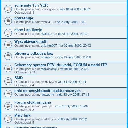
schematy Tv i VCR
Ostatni post autor:
nowy gosc
«
sob 18 lut 2006, 18:02
Odpowiedzi:
8
potrzebuje
Ostatni post autor:
tomi8413
«
pn 23 sty 2006, 1:10
dane i aplikacje
Ostatni post autor:
mariusz.s
«
pt 23 gru 2005, 10:10
Wyszukiwarka pdf
Ostatni post autor:
chicken007
«
śr 30 mar 2005, 20:42
Strona z pdf,duża baz
Ostatni post autor:
henryk61
«
czw 24 mar 2005, 23:30
Schematy sprzętu RTV, drukarki, FORUM usterki ITP
Ostatni post autor:
marcinsmki
«
wt 08 lut 2005, 23:31
Odpowiedzi:
11
SMD
Ostatni post autor:
MODIMO
«
wt 01 lut 2005, 11:44
Odpowiedzi:
4
linki do encyklopedii elektronicznych
Ostatni post autor:
niewazne
«
ndz 30 sty 2005, 17:48
Forum elektroniczne
Ostatni post autor:
qwertyk
«
czw 13 sty 2005, 18:06
Odpowiedzi:
2
Mały link
Ostatni post autor:
scalak77
«
pn 05 sty 2004, 22:52
Odpowiedzi:
5