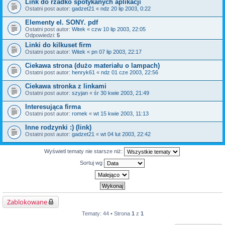
Link do rzadko spotykanych aplikacji
Ostatni post autor:
gadzet21
«
ndz 20 lip 2003, 0:22
Elementy el. SONY. pdf
Ostatni post autor:
Witek
«
czw 10 lip 2003, 22:05
Odpowiedzi:
5
Linki do kilkuset firm
Ostatni post autor:
Witek
«
pn 07 lip 2003, 22:17
Ciekawa strona (dużo materiału o lampach)
Ostatni post autor:
henryk61
«
ndz 01 cze 2003, 22:56
Ciekawa stronka z linkami
Ostatni post autor:
szyjan
«
śr 30 kwie 2003, 21:49
Interesująca firma
Ostatni post autor:
romek
«
wt 15 kwie 2003, 11:13
Inne rodzynki :) (link)
Ostatni post autor:
gadzet21
«
wt 04 lut 2003, 22:42
Wyświetl tematy nie starsze niż:
Sortuj wg
Zablokowane
Tematy: 44 • Strona
1
z
1