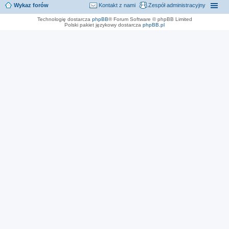
Wykaz forów
Kontakt z nami
Zespół administracyjny
Technologię dostarcza
phpBB
® Forum Software © phpBB Limited
Polski pakiet językowy dostarcza
phpBB.pl