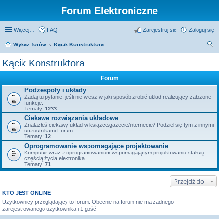
Forum Elektroniczne
Więcej…
FAQ
Zarejestruj się
Zaloguj się
Wykaz forów
Kącik Konstruktora
zu
Kącik Konstruktora
kaj
Forum
Podzespoły i układy
Zadaj tu pytanie, jeśli nie wiesz w jaki sposób zrobić układ realizujący założone
funkcje.
Tematy:
1233
Ciekawe rozwiązania układowe
Znalazłeś ciekawy układ w książce/gazecie/internecie? Podziel się tym z innymi
uczestnikami Forum.
Tematy:
12
Oprogramowanie wspomagające projektowanie
Komputer wraz z oprogramowaniem wspomagającym projektowanie stał się
częścią życia elektronika.
Tematy:
71
Przejdź do
KTO JEST ONLINE
Użytkownicy przeglądający to forum: Obecnie na forum nie ma żadnego
zarejestrowanego użytkownika i 1 gość