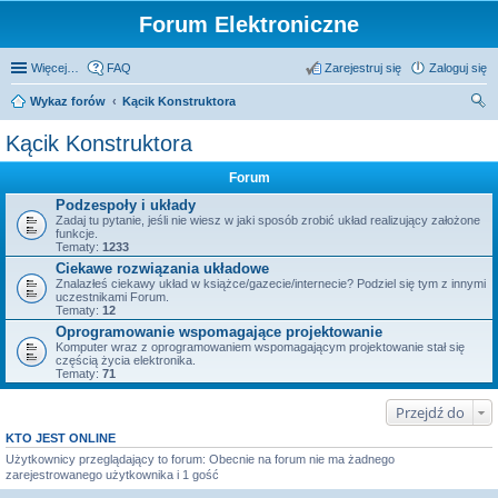
Forum Elektroniczne
Więcej…
FAQ
Zarejestruj się
Zaloguj się
Wykaz forów
Kącik Konstruktora
zu
Kącik Konstruktora
kaj
Forum
Podzespoły i układy
Zadaj tu pytanie, jeśli nie wiesz w jaki sposób zrobić układ realizujący założone
funkcje.
Tematy:
1233
Ciekawe rozwiązania układowe
Znalazłeś ciekawy układ w książce/gazecie/internecie? Podziel się tym z innymi
uczestnikami Forum.
Tematy:
12
Oprogramowanie wspomagające projektowanie
Komputer wraz z oprogramowaniem wspomagającym projektowanie stał się
częścią życia elektronika.
Tematy:
71
Przejdź do
KTO JEST ONLINE
Użytkownicy przeglądający to forum: Obecnie na forum nie ma żadnego
zarejestrowanego użytkownika i 1 gość