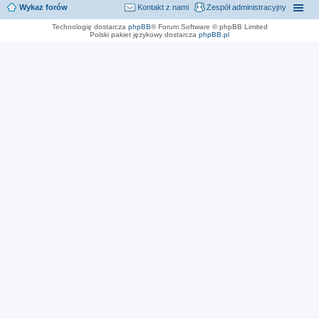
Wykaz forów
Kontakt z nami
Zespół administracyjny
Technologię dostarcza
phpBB
® Forum Software © phpBB Limited
Polski pakiet językowy dostarcza
phpBB.pl