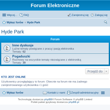
Forum Elektroniczne
Więcej…
FAQ
Zarejestruj się
Zaloguj się
Wykaz forów
Hyde Park
zu
Hyde Park
kaj
Forum
Inne dyskusje
Luźne tematy powiązane z pracą i pasją elektronika
Tematy:
62
Pogaduszki
Rozmowy na wszystkie tematy niezwiązane z elektroniką
Tematy:
39
Przejdź do
KTO JEST ONLINE
Użytkownicy przeglądający to forum: Obecnie na forum nie ma żadnego
zarejestrowanego użytkownika i 1 gość
Wykaz forów
Kontakt z nami
Zespół administracyjny
Technologię dostarcza
phpBB
® Forum Software © phpBB Limited
Polski pakiet językowy dostarcza
phpBB.pl