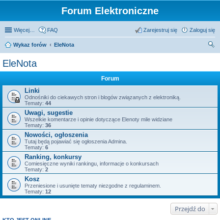
Forum Elektroniczne
Więcej…
FAQ
Zarejestruj się
Zaloguj się
Wykaz forów
EleNota
zu
EleNota
kaj
Forum
Linki
Odnośniki do ciekawych stron i blogów związanych z elektroniką.
Tematy:
44
Uwagi, sugestie
Wszelkie komentarze i opinie dotyczące Elenoty mile widziane
Tematy:
36
Nowości, ogłoszenia
Tutaj będą pojawiać się ogłoszenia Admina.
Tematy:
6
Ranking, konkursy
Comiesięczne wyniki rankingu, informacje o konkursach
Tematy:
2
Kosz
Przeniesione i usunięte tematy niezgodne z regulaminem.
Tematy:
12
Przejdź do