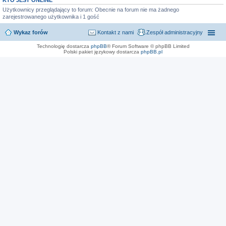
KTO JEST ONLINE
Użytkownicy przeglądający to forum: Obecnie na forum nie ma żadnego
zarejestrowanego użytkownika i 1 gość
Wykaz forów
Kontakt z nami
Zespół administracyjny
Technologię dostarcza
phpBB
® Forum Software © phpBB Limited
Polski pakiet językowy dostarcza
phpBB.pl