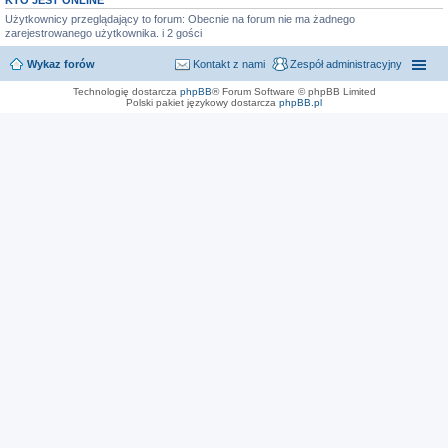
KTO JEST ONLINE
Użytkownicy przeglądający to forum: Obecnie na forum nie ma żadnego
zarejestrowanego użytkownika. i 2 gości
Wykaz forów
Kontakt z nami
Zespół administracyjny
Technologię dostarcza
phpBB
® Forum Software © phpBB Limited
Polski pakiet językowy dostarcza
phpBB.pl