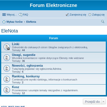
Forum Elektroniczne
Więcej…
FAQ
Zarejestruj się
Zaloguj się
Wykaz forów
EleNota
zu
EleNota
kaj
Forum
Linki
Odnośniki do ciekawych stron i blogów związanych z elektroniką.
Tematy:
44
Uwagi, sugestie
Wszelkie komentarze i opinie dotyczące Elenoty mile widziane
Tematy:
36
Nowości, ogłoszenia
Tutaj będą pojawiać się ogłoszenia Admina.
Tematy:
6
Ranking, konkursy
Comiesięczne wyniki rankingu, informacje o konkursach
Tematy:
2
Kosz
Przeniesione i usunięte tematy niezgodne z regulaminem.
Tematy:
12
Przejdź do