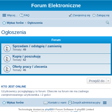
Forum Elektroniczne
Więcej…
FAQ
Zarejestruj się
Zaloguj się
Wykaz forów
Ogłoszenia
zu
Ogłoszenia
kaj
Forum
Sprzedam / odstąpię / zamienię
Tematy:
49
Kupię / poszukuję
Tematy:
62
Oferty pracy / zlecenia
Tematy:
45
Przejdź do
KTO JEST ONLINE
Użytkownicy przeglądający to forum: Obecnie na forum nie ma żadnego
zarejestrowanego użytkownika. i 2 gości
Wykaz forów
Kontakt z nami
Zespół administracyjny
Technologię dostarcza
phpBB
® Forum Software © phpBB Limited