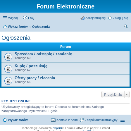
Forum Elektroniczne
Więcej…
FAQ
Zarejestruj się
Zaloguj się
Wykaz forów
Ogłoszenia
zu
Ogłoszenia
kaj
Forum
Sprzedam / odstąpię / zamienię
Tematy:
49
Kupię / poszukuję
Tematy:
62
Oferty pracy / zlecenia
Tematy:
45
Przejdź do
KTO JEST ONLINE
Użytkownicy przeglądający to forum: Obecnie na forum nie ma żadnego
zarejestrowanego użytkownika i 1 gość
Wykaz forów
Kontakt z nami
Zespół administracyjny
Technologię dostarcza
phpBB
® Forum Software © phpBB Limited