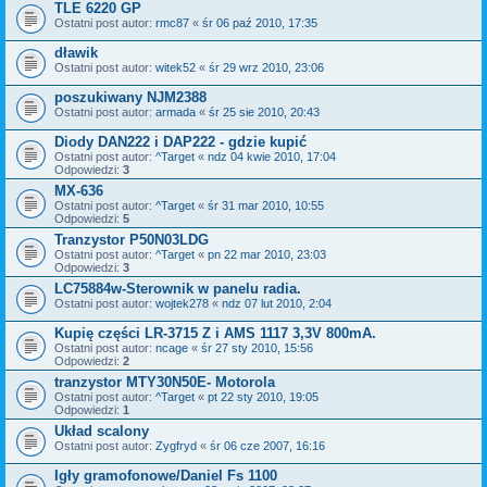
TLE 6220 GP
Ostatni post autor:
rmc87
«
śr 06 paź 2010, 17:35
dławik
Ostatni post autor:
witek52
«
śr 29 wrz 2010, 23:06
poszukiwany NJM2388
Ostatni post autor:
armada
«
śr 25 sie 2010, 20:43
Diody DAN222 i DAP222 - gdzie kupić
Ostatni post autor:
^Target
«
ndz 04 kwie 2010, 17:04
Odpowiedzi:
3
MX-636
Ostatni post autor:
^Target
«
śr 31 mar 2010, 10:55
Odpowiedzi:
5
Tranzystor P50N03LDG
Ostatni post autor:
^Target
«
pn 22 mar 2010, 23:03
Odpowiedzi:
3
LC75884w-Sterownik w panelu radia.
Ostatni post autor:
wojtek278
«
ndz 07 lut 2010, 2:04
Kupię części LR-3715 Z i AMS 1117 3,3V 800mA.
Ostatni post autor:
ncage
«
śr 27 sty 2010, 15:56
Odpowiedzi:
2
tranzystor MTY30N50E- Motorola
Ostatni post autor:
^Target
«
pt 22 sty 2010, 19:05
Odpowiedzi:
1
Układ scalony
Ostatni post autor:
Zygfryd
«
śr 06 cze 2007, 16:16
Igły gramofonowe/Daniel Fs 1100