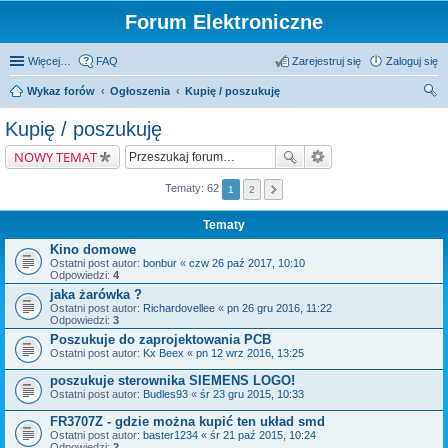
Forum Elektroniczne
Więcej…
FAQ
Zarejestruj się
Zaloguj się
Wykaz forów
Ogłoszenia
Kupię / poszukuję
zu
Kupię / poszukuję
kaj
NOWY TEMAT
Tematy: 62
1
2
Tematy
Kino domowe
Ostatni post autor:
bonbur
«
czw 26 paź 2017, 10:10
Odpowiedzi:
4
jaka żarówka ?
Ostatni post autor:
Richardovellee
«
pn 26 gru 2016, 11:22
Odpowiedzi:
3
Poszukuje do zaprojektowania PCB
Ostatni post autor:
Kx Beex
«
pn 12 wrz 2016, 13:25
poszukuje sterownika SIEMENS LOGO!
Ostatni post autor:
Budles93
«
śr 23 gru 2015, 10:33
FR3707Z - gdzie można kupić ten układ smd
Ostatni post autor:
baster1234
«
śr 21 paź 2015, 10:24
Odpowiedzi:
2