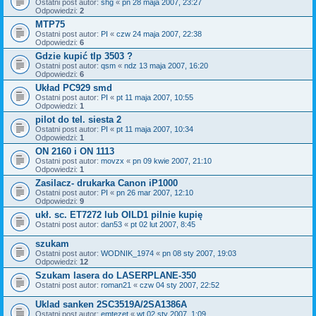
Ostatni post autor:
shg
«
pn 28 maja 2007, 23:27
Odpowiedzi:
2
MTP75
Ostatni post autor:
PI
«
czw 24 maja 2007, 22:38
Odpowiedzi:
6
Gdzie kupić tlp 3503 ?
Ostatni post autor:
qsm
«
ndz 13 maja 2007, 16:20
Odpowiedzi:
6
Układ PC929 smd
Ostatni post autor:
PI
«
pt 11 maja 2007, 10:55
Odpowiedzi:
1
pilot do tel. siesta 2
Ostatni post autor:
PI
«
pt 11 maja 2007, 10:34
Odpowiedzi:
1
ON 2160 i ON 1113
Ostatni post autor:
movzx
«
pn 09 kwie 2007, 21:10
Odpowiedzi:
1
Zasilacz- drukarka Canon iP1000
Ostatni post autor:
PI
«
pn 26 mar 2007, 12:10
Odpowiedzi:
9
ukł. sc. ET7272 lub OILD1 pilnie kupię
Ostatni post autor:
dan53
«
pt 02 lut 2007, 8:45
szukam
Ostatni post autor:
WODNIK_1974
«
pn 08 sty 2007, 19:03
Odpowiedzi:
12
Szukam lasera do LASERPLANE-350
Ostatni post autor:
roman21
«
czw 04 sty 2007, 22:52
Uklad sanken 2SC3519A/2SA1386A
Ostatni post autor:
emtezet
«
wt 02 sty 2007, 1:09