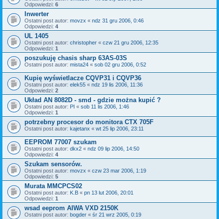
Odpowiedzi:
6
Inwerter
Ostatni post autor:
movzx
«
ndz 31 gru 2006, 0:46
Odpowiedzi:
4
UL 1405
Ostatni post autor:
christopher
«
czw 21 gru 2006, 12:35
Odpowiedzi:
1
poszukuję chasis sharp 63AS-03S
Ostatni post autor:
mista24
«
sob 02 gru 2006, 0:52
Kupię wyświetlacze CQVP31 i CQVP36
Ostatni post autor:
elek55
«
ndz 19 lis 2006, 11:36
Odpowiedzi:
2
Układ AN 8082D - smd - gdzie można kupić ?
Ostatni post autor:
PI
«
sob 11 lis 2006, 1:46
Odpowiedzi:
1
potrzebny procesor do monitora CTX 705F
Ostatni post autor:
kajetanx
«
wt 25 lip 2006, 23:11
EEPROM 77007 szukam
Ostatni post autor:
dkx2
«
ndz 09 lip 2006, 14:50
Odpowiedzi:
4
Szukam sensorów.
Ostatni post autor:
movzx
«
czw 23 mar 2006, 1:19
Odpowiedzi:
5
Murata MMCPCS02
Ostatni post autor:
K.B
«
pn 13 lut 2006, 20:01
Odpowiedzi:
1
wsad eeprom AIWA VXD 2150K
Ostatni post autor:
bogder
«
śr 21 wrz 2005, 0:19