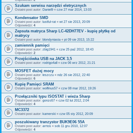
Szukam serwisu narzędzi eletrycznych
Ostatni post autor:
Daniel9
«
czw 27 mar 2014, 13:03
Kondensator SMD
Ostatni post autor:
lustful-rat
«
wt 27 sie 2013, 20:09
Odpowiedzi:
4
Zepsuta matryca Sharp LC-42DH77EV - kupię płytkę od
matrycy
Ostatni post autor:
blondyniasta
«
pt 09 sie 2013, 15:22
zamiennik pamięci
Ostatni post autor:
zbig1941
«
czw 25 paź 2012, 18:43
Odpowiedzi:
2
Przejściówka USB na JACK 3,5
Ostatni post autor:
rodrigo4all
«
czw 06 wrz 2012, 21:21
MOSFET dużej mocy
Ostatni post autor:
leszczu
«
ndz 26 sie 2012, 22:40
Odpowiedzi:
6
Kupię Pamięci SRAM
Ostatni post autor:
wolfinus57
«
czw 08 mar 2012, 19:26
Przełączniki typu ISOSTAT i wieża Sharp
Ostatni post autor:
gonzo57
«
czw 02 lut 2012, 2:04
Odpowiedzi:
4
MC3372
Ostatni post autor:
kamerski
«
czw 05 sty 2012, 20:09
poszukiwany tranzystor BUK9E06 55A
Ostatni post autor:
arrtos
«
sob 11 gru 2010, 12:07
Odpowiedzi:
4