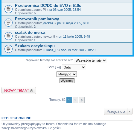
Przetwornica DC/DC do EVO n 610c
Ostatni post autor:
PI
«
pt 03 cze 2005, 23:54
Odpowiedzi:
5
Przetwornik pomiarowy
Ostatni post autor:
jarekaz
«
pn 30 maja 2005, 8:00
Odpowiedzi:
2
scalak do merca
Ostatni post autor:
newton9
«
pn 11 kwie 2005, 9:49
Odpowiedzi:
1
Szukam oscyloskopu
Ostatni post autor:
Łukasz_P
«
sob 19 mar 2005, 18:29
Wyświetl tematy nie starsze niż:
Sortuj wg
NOWY TEMAT
Tematy: 62
1
2
Przejdź do
KTO JEST ONLINE
Użytkownicy przeglądający to forum: Obecnie na forum nie ma żadnego
zarejestrowanego użytkownika. i 2 gości