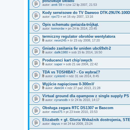
poszukuje układu
ł
i
autor:
arek 59
» czw 12 lip 2007, 21:53
ą
c
Kody serwisowe do TV Daewoo DTK-29U7K-100D
z
autor:
n
rpo73
» wt 16 sty 2007, 13:16
i
k
Opis schematu gwiazda-trójkąt.
i
autor:
kemordw
» pn 24 lis 2014, 23:45
termiczny regulator obrotów wentylatora
autor:
neon245
» śr 23 sty 2008, 17:20
Z
a
Gniado zasilania 6v uniden ubc69xlt-2
ł
autor:
dafik1980
» sob 15 lis 2014, 16:50
ą
Z
c
a
Producenci kart chip'owych
z
ł
n
autor:
saper
» sob 21 sie 2004, 22:42
ą
Z
i
c
a
k
TDA vs TOSHIBA? - Co wybrać?
z
ł
i
n
autor:
cyklon0
» ndz 31 sie 2014, 8:45
ą
Z
i
c
a
k
Wyjście napięciowe 0-300mV
z
ł
i
n
autor:
Alek04
» ndz 27 paź 2013, 21:28
ą
Z
i
c
a
k
Virtual ground dla opampow z single supply PS
z
ł
i
n
autor:
cyranodb
» śr 24 lis 2010, 14:17
ą
Z
i
c
a
k
Obsługa zegara RTC DS1307 w Bascom
z
ł
i
autor:
n
ewsd75
» pt 23 kwie 2010, 15:53
ą
i
c
k
Elizabeth + gł. Gloria Wskaźnik dostrojenia, S
z
i
autor:
n
dayus
» wt 24 lut 2009, 23:24
i