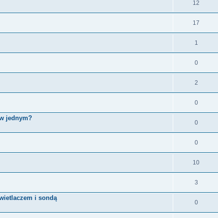
12
17
1
0
2
0
e w jednym?
0
0
10
3
wietlaczem i sondą
0