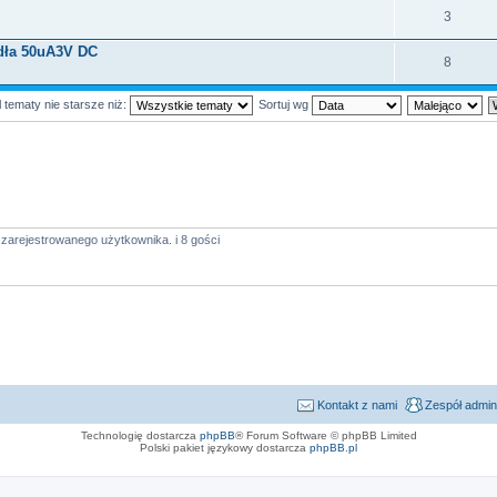
3
ódła 50uA3V DC
8
 tematy nie starsze niż:
Sortuj wg
zarejestrowanego użytkownika. i 8 gości
Kontakt z nami
Zespół admin
Technologię dostarcza
phpBB
® Forum Software © phpBB Limited
Polski pakiet językowy dostarcza
phpBB.pl