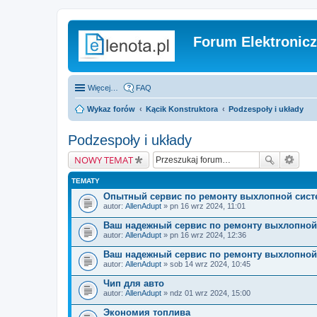
Forum Elektronic
Więcej…
FAQ
Wykaz forów
Kącik Konstruktora
Podzespoły i układy
Podzespoły i układy
NOWY TEMAT
TEMATY
Опытный сервис по ремонту выхлопной сист
autor:
AllenAdupt
» pn 16 wrz 2024, 11:01
Ваш надежный сервис по ремонту выхлопной
autor:
AllenAdupt
» pn 16 wrz 2024, 12:36
Ваш надежный сервис по ремонту выхлопной
autor:
AllenAdupt
» sob 14 wrz 2024, 10:45
Чип для авто
autor:
AllenAdupt
» ndz 01 wrz 2024, 15:00
Экономия топлива