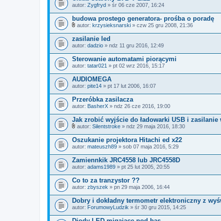
autor:
Zygfryd
» śr 06 cze 2007, 16:24
budowa prostego generatora- prośba o poradę
autor:
krzysieksnarski
» czw 25 gru 2008, 21:36
Z
a
zasilanie led
ł
autor:
dadzio
» ndz 11 gru 2016, 12:49
ą
c
Sterowanie automatami piorącymi
z
autor:
n
tatar021
» pt 02 wrz 2016, 15:17
i
k
AUDIOMEGA
i
autor:
pite14
» pt 17 lut 2006, 16:07
Przeróbka zasilacza
autor:
BasherX
» ndz 26 cze 2016, 19:00
Jak zrobić wyjście do ładowarki USB i zasilani
autor:
Silentstroke
» ndz 29 maja 2016, 18:30
Z
a
Oszukanie projektora Hitachi ed x22
ł
autor:
mateuszh89
» sob 07 maja 2016, 5:29
ą
c
Zamiennkik JRC4558 lub JRC4558D
z
autor:
n
adams1989
» pt 25 lut 2005, 20:55
i
k
Co to za tranzystor ??
i
autor:
zbyszek
» pn 29 maja 2006, 16:44
Dobry i dokładny termometr elektroniczny z wyś
autor:
ForumowyLudzik
» śr 30 gru 2015, 14:25
Diody LED migające pod bas