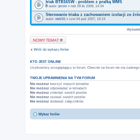
k
triak BTB16SW - problem z pralką WMS
i
autor:
jerom
» ndz 09 lis 2008, 14:34
Z
a
Sterowanie triaka z zachowaniem izolacji ze źr
ł
autor:
elek55
» czw 04 paź 2007, 19:19
ą
c
z
Wyświetl
n
i
NOWY TEMAT
k
i
Wróć do wykazu forów
KTO JEST ONLINE
Użytkownicy przeglądający to forum: Obecnie na forum nie ma żadnego 
TWOJE UPRAWNIENIA NA TYM FORUM
Nie możesz
tworzyć nowych tematów
Nie możesz
odpowiadać w tematach
Nie możesz
zmieniać swoich postów
Nie możesz
usuwać swoich postów
Nie możesz
dodawać załączników
Wykaz forów