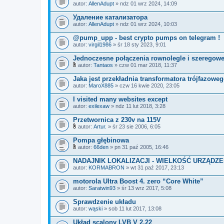
autor:
AllenAdupt
» ndz 01 wrz 2024, 14:09
Удаление катализатора
autor:
AllenAdupt
» ndz 01 wrz 2024, 10:03
@pump_upp - best crypto pumps on telegram !
autor:
virgil1986
» śr 18 sty 2023, 9:01
Jednoczesne połączenia rownolegle i szeregow
autor:
Tantaos
» czw 01 mar 2018, 11:37
Z
a
Jaka jest przekładnia transformatora trójfazoweg
ł
autor:
MaroX885
» czw 16 kwie 2020, 23:05
ą
c
I visited many websites except
z
autor:
n
exilexaw
» ndz 11 lut 2018, 3:28
i
k
Przetwornica z 230v na 115V
i
autor:
Artur.
» śr 23 sie 2006, 6:05
Z
a
Pompa głębinowa
ł
autor:
66den
» pn 31 paź 2005, 16:46
ą
Z
c
a
NADAJNIK LOKALIZACJI - WIELKOŚĆ URZĄDZE
z
ł
autor:
n
KORMABRON
» wt 31 paź 2017, 23:13
ą
i
c
k
motorola Ultra Boost 4. zero “Core White”
z
i
autor:
n
Saratwin93
» śr 13 wrz 2017, 5:08
i
k
Sprawdzenie układu
i
autor:
wąski
» sob 11 lut 2017, 13:08
Układ scalony LVB V 2.22