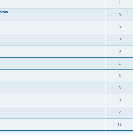
1
atów
0
0
0
0
1
3
3
0
2
11