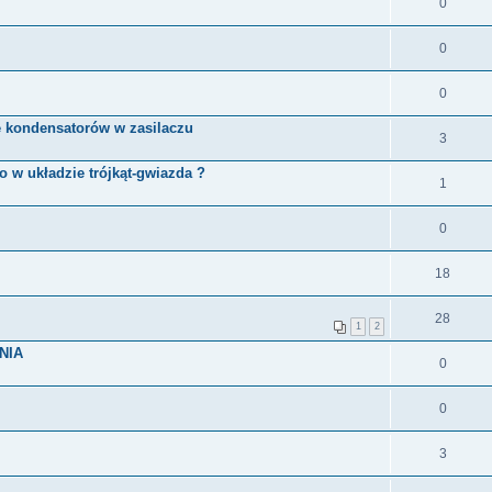
0
0
0
e kondensatorów w zasilaczu
3
o w układzie trójkąt-gwiazda ?
1
0
18
28
1
2
NIA
0
0
3