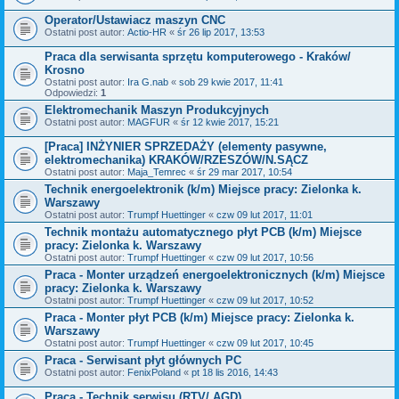
Operator/Ustawiacz maszyn CNC
Ostatni post autor:
Actio-HR
«
śr 26 lip 2017, 13:53
Praca dla serwisanta sprzętu komputerowego - Kraków/
Krosno
Ostatni post autor:
Ira G.nab
«
sob 29 kwie 2017, 11:41
Odpowiedzi:
1
Elektromechanik Maszyn Produkcyjnych
Ostatni post autor:
MAGFUR
«
śr 12 kwie 2017, 15:21
[Praca] INŻYNIER SPRZEDAŻY (elementy pasywne,
elektromechanika) KRAKÓW/RZESZÓW/N.SĄCZ
Ostatni post autor:
Maja_Temrec
«
śr 29 mar 2017, 10:54
Technik energoelektronik (k/m) Miejsce pracy: Zielonka k.
Warszawy
Ostatni post autor:
Trumpf Huettinger
«
czw 09 lut 2017, 11:01
Technik montażu automatycznego płyt PCB (k/m) Miejsce
pracy: Zielonka k. Warszawy
Ostatni post autor:
Trumpf Huettinger
«
czw 09 lut 2017, 10:56
Praca - Monter urządzeń energoelektronicznych (k/m) Miejsce
pracy: Zielonka k. Warszawy
Ostatni post autor:
Trumpf Huettinger
«
czw 09 lut 2017, 10:52
Praca - Monter płyt PCB (k/m) Miejsce pracy: Zielonka k.
Warszawy
Ostatni post autor:
Trumpf Huettinger
«
czw 09 lut 2017, 10:45
Praca - Serwisant płyt głównych PC
Ostatni post autor:
FenixPoland
«
pt 18 lis 2016, 14:43
Praca - Technik serwisu (RTV/ AGD)