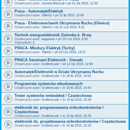
Ostatni post autor:
Joanna Marszał
«
pn 01 sie 2016, 12:33
Praca - Automatyk/Elektryk
Ostatni post autor:
Talent1
«
pn 11 lip 2016, 15:05
Praca - Elektromechanik Utrzymania Ruchu (Gliwice)
Ostatni post autor:
Talent1
«
wt 21 cze 2016, 8:12
Technik energoelektronik Zielonka k. W-wy
Ostatni post autor:
augustoo
«
pn 20 cze 2016, 8:38
Odpowiedzi:
1
PRACA- Młodszy Elektryk (Tychy)
Ostatni post autor:
Talent1
«
pt 10 cze 2016, 14:27
PRACA Serwisant Elektronik - Sieradz
Ostatni post autor:
GraftonLodz
«
wt 12 sty 2016, 12:00
Automatyk/Elektronik w Dziale Utrzymania Ruchu
Ostatni post autor:
GraftonLodz
«
śr 25 lis 2015, 14:52
Programista systemów wbudowanych
Ostatni post autor:
GraftonLodz
«
śr 25 lis 2015, 14:43
Tester systemów embedded / Częstochowa
Ostatni post autor:
GraftonLodz
«
śr 15 lip 2015, 15:34
elektronik ds. programowania mikrokontrolerów /
Częstochowa
Ostatni post autor:
GraftonLodz
«
śr 15 lip 2015, 15:33
elektronik ds. projektowania mikrokontrolerów / Częstochowa
Ostatni post autor:
GraftonLodz
«
śr 15 lip 2015, 15:33