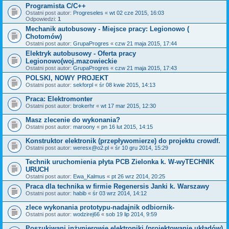
Programista C/C++
Ostatni post autor:
Progreseles
«
wt 02 cze 2015, 16:03
Odpowiedzi:
1
Mechanik autobusowy - Miejsce pracy: Legionowo (
Chotomów)
Ostatni post autor:
GrupaProgres
«
czw 21 maja 2015, 17:44
Elektryk autobusowy - Oferta pracy
Legionowo(woj.mazowieckie
Ostatni post autor:
GrupaProgres
«
czw 21 maja 2015, 17:43
POLSKI, NOWY PROJEKT
Ostatni post autor:
sekforpl
«
śr 08 kwie 2015, 14:13
Praca: Elektromonter
Ostatni post autor:
brokerhr
«
wt 17 mar 2015, 12:30
Masz zlecenie do wykonania?
Ostatni post autor:
maroony
«
pn 16 lut 2015, 14:15
Konstruktor elektronik (przepływomierze) do projektu crowdf.
Ostatni post autor:
weresx@o2.pl
«
śr 10 gru 2014, 15:29
Technik uruchomienia płyta PCB Zielonka k. W-wyTECHNIK
URUCH
Ostatni post autor:
Ewa_Kalmus
«
pt 26 wrz 2014, 20:25
Praca dla technika w firmie Regenersis Janki k. Warszawy
Ostatni post autor:
habib
«
śr 03 wrz 2014, 14:12
zlece wykonania prototypu-nadajnik odbiornik-
Ostatni post autor:
wodzirej66
«
sob 19 lip 2014, 9:59
Poszukiwani inżynierowie elektroniki (projektowanie układów)