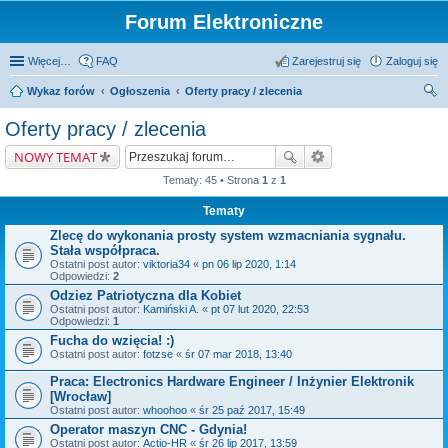
Forum Elektroniczne
Więcej…
FAQ
Zarejestruj się
Zaloguj się
Wykaz forów
Ogłoszenia
Oferty pracy / zlecenia
zu
Oferty pracy / zlecenia
kaj
NOWY TEMAT
Tematy: 45 • Strona
1
z
1
Tematy
Zlecę do wykonania prosty system wzmacniania sygnału.
Stała współpraca.
Ostatni post autor:
viktoria34
«
pn 06 lip 2020, 1:14
Odpowiedzi:
2
Odziez Patriotyczna dla Kobiet
Ostatni post autor:
Kamiński A.
«
pt 07 lut 2020, 22:53
Odpowiedzi:
1
Fucha do wzięcia! :)
Ostatni post autor:
fotzse
«
śr 07 mar 2018, 13:40
Praca: Electronics Hardware Engineer / Inżynier Elektronik
[Wrocław]
Ostatni post autor:
whoohoo
«
śr 25 paź 2017, 15:49
Operator maszyn CNC - Gdynia!
Ostatni post autor:
Actio-HR
«
śr 26 lip 2017, 13:59