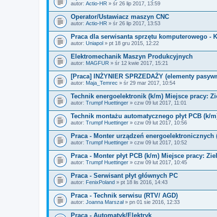
ł
autor:
Actio-HR
» śr 26 lip 2017, 13:59
ą
c
Operator/Ustawiacz maszyn CNC
z
autor:
n
Actio-HR
» śr 26 lip 2017, 13:53
i
k
Praca dla serwisanta sprzętu komputerowego - 
i
autor:
Uniapol
» pt 18 gru 2015, 12:22
Elektromechanik Maszyn Produkcyjnych
autor:
MAGFUR
» śr 12 kwie 2017, 15:21
[Praca] INŻYNIER SPRZEDAŻY (elementy pasy
autor:
Maja_Temrec
» śr 29 mar 2017, 10:54
Technik energoelektronik (k/m) Miejsce pracy: Z
autor:
Trumpf Huettinger
» czw 09 lut 2017, 11:01
Technik montażu automatycznego płyt PCB (k/m)
autor:
Trumpf Huettinger
» czw 09 lut 2017, 10:56
Praca - Monter urządzeń energoelektronicznych 
autor:
Trumpf Huettinger
» czw 09 lut 2017, 10:52
Praca - Monter płyt PCB (k/m) Miejsce pracy: Zi
autor:
Trumpf Huettinger
» czw 09 lut 2017, 10:45
Praca - Serwisant płyt głównych PC
autor:
FenixPoland
» pt 18 lis 2016, 14:43
Praca - Technik serwisu (RTV/ AGD)
autor:
Joanna Marszał
» pn 01 sie 2016, 12:33
Praca - Automatyk/Elektryk