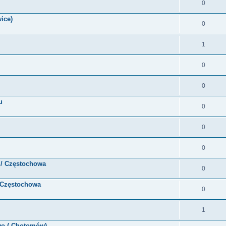
0
ice)
0
1
0
0
u
0
0
0
 / Częstochowa
0
/ Częstochowa
0
1
wo ( Chotomów)