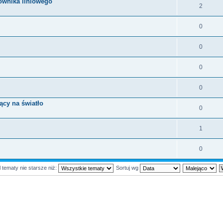
ownika liniowego
2
0
0
0
0
ący na światło
0
1
0
 tematy nie starsze niż:
Sortuj wg