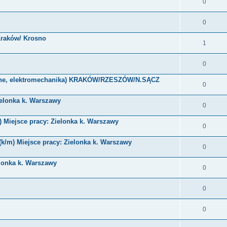
0
0
Kraków/ Krosno
1
0
wne, elektromechanika) KRAKÓW/RZESZÓW/N.SĄCZ
0
ielonka k. Warszawy
0
 Miejsce pracy: Zielonka k. Warszawy
0
(k/m) Miejsce pracy: Zielonka k. Warszawy
0
elonka k. Warszawy
0
0
0