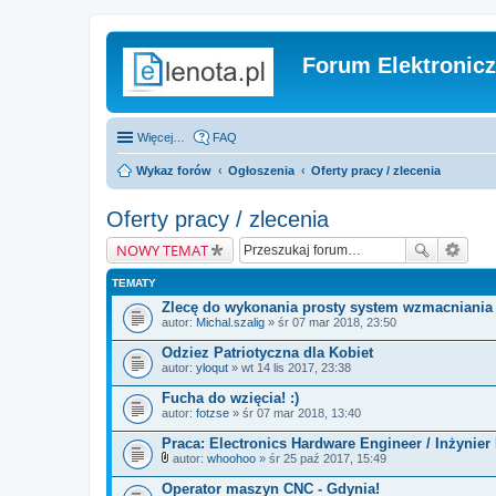
Forum Elektronic
Więcej…
FAQ
Wykaz forów
Ogłoszenia
Oferty pracy / zlecenia
Oferty pracy / zlecenia
NOWY TEMAT
TEMATY
Zlecę do wykonania prosty system wzmacniania 
autor:
Michal.szalig
» śr 07 mar 2018, 23:50
Odziez Patriotyczna dla Kobiet
autor:
yloqut
» wt 14 lis 2017, 23:38
Fucha do wzięcia! :)
autor:
fotzse
» śr 07 mar 2018, 13:40
Praca: Electronics Hardware Engineer / Inżynier
autor:
whoohoo
» śr 25 paź 2017, 15:49
Z
a
Operator maszyn CNC - Gdynia!