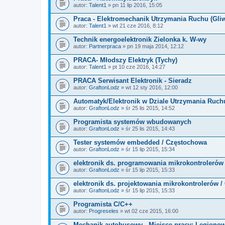
autor:
Talent1
» pn 11 lip 2016, 15:05
Praca - Elektromechanik Utrzymania Ruchu (Gliw
autor:
Talent1
» wt 21 cze 2016, 8:12
Technik energoelektronik Zielonka k. W-wy
autor:
Partnerpraca
» pn 19 maja 2014, 12:12
PRACA- Młodszy Elektryk (Tychy)
autor:
Talent1
» pt 10 cze 2016, 14:27
PRACA Serwisant Elektronik - Sieradz
autor:
GraftonLodz
» wt 12 sty 2016, 12:00
Automatyk/Elektronik w Dziale Utrzymania Ruch
autor:
GraftonLodz
» śr 25 lis 2015, 14:52
Programista systemów wbudowanych
autor:
GraftonLodz
» śr 25 lis 2015, 14:43
Tester systemów embedded / Częstochowa
autor:
GraftonLodz
» śr 15 lip 2015, 15:34
elektronik ds. programowania mikrokontrolerów
autor:
GraftonLodz
» śr 15 lip 2015, 15:33
elektronik ds. projektowania mikrokontrolerów 
autor:
GraftonLodz
» śr 15 lip 2015, 15:33
Programista C/C++
autor:
Progreseles
» wt 02 cze 2015, 16:00
Mechanik autobusowy - Miejsce pracy: Legiono