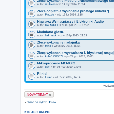
Zlece wykonanie modulu uruchomieniowego sil
autor:
rzulfixon
» wt 14 sty 2014, 20:14
Zlece odplatnie wykonanie prostego ukladu :)
autor:
Pindziu
» ndz 16 lut 2014, 2:18
Naprawa Wzmacniaczy i Elektroniki Audio
autor:
DARODFF
» śr 09 paź 2013, 17:22
Modulator głosu.
autor:
hakmask
» czw 18 lip 2013, 22:29
Zlecę wykonanie nadajnika
autor:
talgo
» wt 08 sty 2013, 16:55
Zlecę wykonanie wyzwalacza l. błyskowej reaguj
autor:
kuba12345679
» pn 24 gru 2012, 15:06
Mikroprocesor MC68302
autor:
gavi
» pn 08 mar 2010, 14:45
Pilnie!
autor:
Firma
» wt 05 lip 2005, 14:14
Wyświetl
NOWY TEMAT
Wróć do wykazu forów
KTO JEST ONLINE