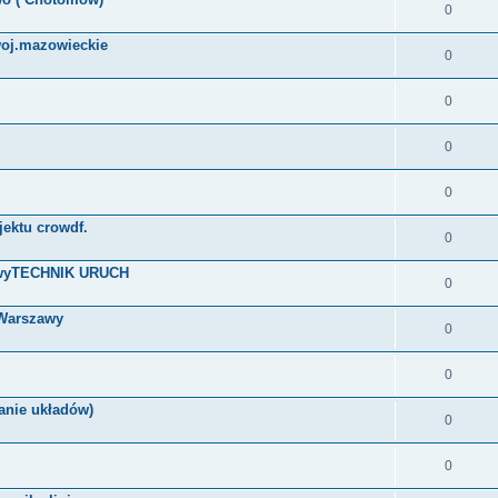
0
woj.mazowieckie
0
0
0
0
jektu crowdf.
0
W-wyTECHNIK URUCH
0
 Warszawy
0
0
wanie układów)
0
0