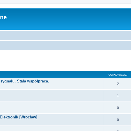
zne
ODPOWIEDZI
sygnału. Stała współpraca.
2
1
0
 Elektronik [Wrocław]
0