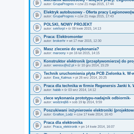
autor:
GrupaProgres
» czw 21 maja 2015, 17:44
Elektryk autobusowy - Oferta pracy Legionowo(
autor:
GrupaProgres
» czw 21 maja 2015, 17:43
POLSKI, NOWY PROJEKT
autor:
sekforpl
» śr 08 kwie 2015, 14:13
Praca: Elektromonter
autor:
brokerhr
» wt 17 mar 2015, 12:30
Masz zlecenie do wykonania?
autor:
maroony
» pn 16 lut 2015, 14:15
Konstruktor elektronik (przepływomierze) do pro
autor:
weresx@o2.pl
» śr 10 gru 2014, 15:29
Technik uruchomienia płyta PCB Zielonka k. 
autor:
Ewa_Kalmus
» pt 26 wrz 2014, 20:25
Praca dla technika w firmie Regenersis Janki k.
autor:
habib
» śr 03 wrz 2014, 14:12
zlece wykonania prototypu-nadajnik odbiornik-
autor:
wodzirej66
» sob 19 lip 2014, 9:59
Poszukiwani inżynierowie elektroniki (projekto
autor:
Grafton_Lodz
» czw 17 kwie 2014, 16:43
Praca dla elektronika
autor:
Praca_elektronik
» pn 14 kwie 2014, 16:07