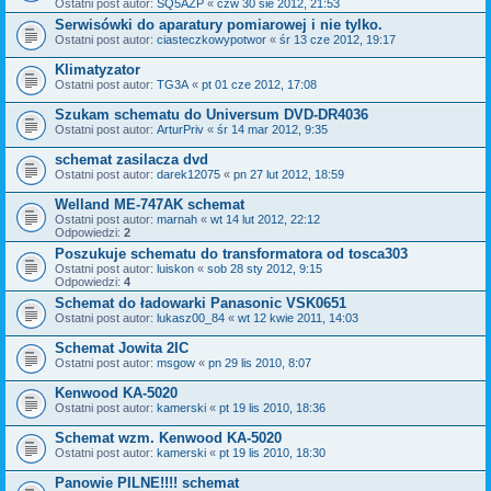
Ostatni post autor:
SQ5AZP
«
czw 30 sie 2012, 21:53
Serwisówki do aparatury pomiarowej i nie tylko.
Ostatni post autor:
ciasteczkowypotwor
«
śr 13 cze 2012, 19:17
Klimatyzator
Ostatni post autor:
TG3A
«
pt 01 cze 2012, 17:08
Szukam schematu do Universum DVD-DR4036
Ostatni post autor:
ArturPriv
«
śr 14 mar 2012, 9:35
schemat zasilacza dvd
Ostatni post autor:
darek12075
«
pn 27 lut 2012, 18:59
Welland ME-747AK schemat
Ostatni post autor:
marnah
«
wt 14 lut 2012, 22:12
Odpowiedzi:
2
Poszukuje schematu do transformatora od tosca303
Ostatni post autor:
luiskon
«
sob 28 sty 2012, 9:15
Odpowiedzi:
4
Schemat do ładowarki Panasonic VSK0651
Ostatni post autor:
lukasz00_84
«
wt 12 kwie 2011, 14:03
Schemat Jowita 2IC
Ostatni post autor:
msgow
«
pn 29 lis 2010, 8:07
Kenwood KA-5020
Ostatni post autor:
kamerski
«
pt 19 lis 2010, 18:36
Schemat wzm. Kenwood KA-5020
Ostatni post autor:
kamerski
«
pt 19 lis 2010, 18:30
Panowie PILNE!!!! schemat