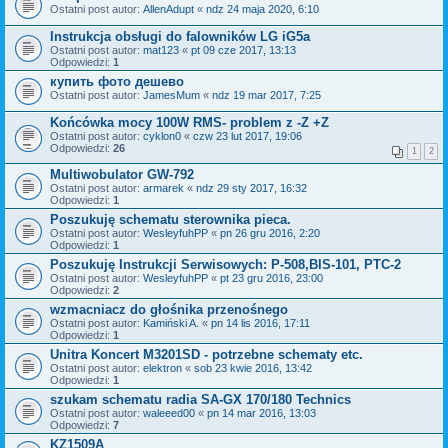
Ostatni post autor:
AllenAdupt
«
ndz 24 maja 2020, 6:10
Instrukcja obsługi do falowników LG iG5a
Ostatni post autor:
mat123
«
pt 09 cze 2017, 13:13
Odpowiedzi:
1
купить фото дешево
Ostatni post autor:
JamesMum
«
ndz 19 mar 2017, 7:25
Końcówka mocy 100W RMS- problem z -Z +Z
Ostatni post autor:
cyklon0
«
czw 23 lut 2017, 19:06
Odpowiedzi:
26
1
2
Multiwobulator GW-792
Ostatni post autor:
armarek
«
ndz 29 sty 2017, 16:32
Odpowiedzi:
1
Poszukuję schematu sterownika pieca.
Ostatni post autor:
WesleyfuhPP
«
pn 26 gru 2016, 2:20
Odpowiedzi:
1
Poszukuję Instrukcji Serwisowych: P-508,BIS-101, PTC-2
Ostatni post autor:
WesleyfuhPP
«
pt 23 gru 2016, 23:00
Odpowiedzi:
2
wzmacniacz do głośnika przenośnego
Ostatni post autor:
Kamiński A.
«
pn 14 lis 2016, 17:11
Odpowiedzi:
1
Unitra Koncert M3201SD - potrzebne schematy etc.
Ostatni post autor:
elektron
«
sob 23 kwie 2016, 13:42
Odpowiedzi:
1
szukam schematu radia SA-GX 170/180 Technics
Ostatni post autor:
waleeed00
«
pn 14 mar 2016, 13:03
Odpowiedzi:
7
KZ1509A