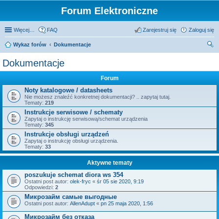
Forum Elektroniczne
Więcej…
FAQ
Zarejestruj się
Zaloguj się
Wykaz forów
Dokumentacje
zu
Dokumentacje
kaj
Forum
Noty katalogowe / datasheets
Nie możesz znaleźć konkretnej dokumentacji? .. zapytaj tutaj.
Tematy:
219
Instrukcje serwisowe / schematy
Zapytaj o instrukcję serwisową/schemat urządzenia
Tematy:
345
Instrukcje obsługi urządzeń
Zapytaj o instrukcję obsługi urządzenia.
Tematy:
33
Aktywne tematy
poszukuje schemat diora ws 354
Ostatni post autor:
olek-fryc
«
śr 05 sie 2020, 9:19
Odpowiedzi:
2
Микрозайм самые выгодные
Ostatni post autor:
AllenAdupt
«
pn 25 maja 2020, 1:56
Микрозайм без отказа