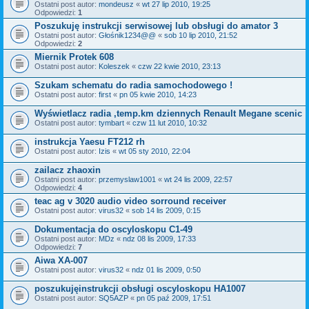
Ostatni post autor:
mondeusz
«
wt 27 lip 2010, 19:25
Odpowiedzi:
1
Poszukuję instrukcji serwisowej lub obsługi do amator 3
Ostatni post autor:
Głośnik1234@@
«
sob 10 lip 2010, 21:52
Odpowiedzi:
2
Miernik Protek 608
Ostatni post autor:
Koleszek
«
czw 22 kwie 2010, 23:13
Szukam schematu do radia samochodowego !
Ostatni post autor:
first
«
pn 05 kwie 2010, 14:23
Wyświetlacz radia ,temp.km dziennych Renault Megane scenic
Ostatni post autor:
tymbart
«
czw 11 lut 2010, 10:32
instrukcja Yaesu FT212 rh
Ostatni post autor:
Izis
«
wt 05 sty 2010, 22:04
zailacz zhaoxin
Ostatni post autor:
przemyslaw1001
«
wt 24 lis 2009, 22:57
Odpowiedzi:
4
teac ag v 3020 audio video sorround receiver
Ostatni post autor:
virus32
«
sob 14 lis 2009, 0:15
Dokumentacja do oscyloskopu C1-49
Ostatni post autor:
MDz
«
ndz 08 lis 2009, 17:33
Odpowiedzi:
7
Aiwa XA-007
Ostatni post autor:
virus32
«
ndz 01 lis 2009, 0:50
poszukujęinstrukcji obsługi oscyloskopu HA1007
Ostatni post autor:
SQ5AZP
«
pn 05 paź 2009, 17:51