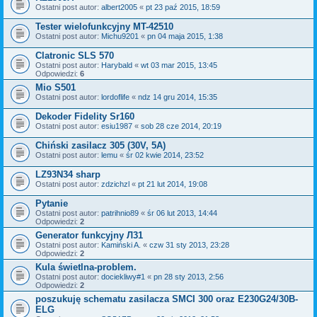
Ostatni post autor:
albert2005
«
pt 23 paź 2015, 18:59
Tester wielofunkcyjny MT-42510
Ostatni post autor:
Michu9201
«
pn 04 maja 2015, 1:38
Clatronic SLS 570
Ostatni post autor:
Harybald
«
wt 03 mar 2015, 13:45
Odpowiedzi:
6
Mio S501
Ostatni post autor:
lordoflife
«
ndz 14 gru 2014, 15:35
Dekoder Fidelity Sr160
Ostatni post autor:
esiu1987
«
sob 28 cze 2014, 20:19
Chiński zasilacz 305 (30V, 5A)
Ostatni post autor:
lemu
«
śr 02 kwie 2014, 23:52
LZ93N34 sharp
Ostatni post autor:
zdzichzl
«
pt 21 lut 2014, 19:08
Pytanie
Ostatni post autor:
patrihnio89
«
śr 06 lut 2013, 14:44
Odpowiedzi:
2
Generator funkcyjny Л31
Ostatni post autor:
Kamiński A.
«
czw 31 sty 2013, 23:28
Odpowiedzi:
2
Kula świetlna-problem.
Ostatni post autor:
dociekliwy#1
«
pn 28 sty 2013, 2:56
Odpowiedzi:
2
poszukuję schematu zasilacza SMCI 300 oraz E230G24/30B-
ELG