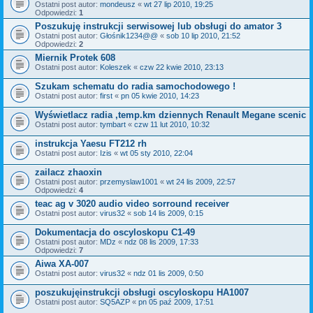
Ostatni post autor:
mondeusz
«
wt 27 lip 2010, 19:25
Odpowiedzi:
1
Poszukuję instrukcji serwisowej lub obsługi do amator 3
Ostatni post autor:
Głośnik1234@@
«
sob 10 lip 2010, 21:52
Odpowiedzi:
2
Miernik Protek 608
Ostatni post autor:
Koleszek
«
czw 22 kwie 2010, 23:13
Szukam schematu do radia samochodowego !
Ostatni post autor:
first
«
pn 05 kwie 2010, 14:23
Wyświetlacz radia ,temp.km dziennych Renault Megane scenic
Ostatni post autor:
tymbart
«
czw 11 lut 2010, 10:32
instrukcja Yaesu FT212 rh
Ostatni post autor:
Izis
«
wt 05 sty 2010, 22:04
zailacz zhaoxin
Ostatni post autor:
przemyslaw1001
«
wt 24 lis 2009, 22:57
Odpowiedzi:
4
teac ag v 3020 audio video sorround receiver
Ostatni post autor:
virus32
«
sob 14 lis 2009, 0:15
Dokumentacja do oscyloskopu C1-49
Ostatni post autor:
MDz
«
ndz 08 lis 2009, 17:33
Odpowiedzi:
7
Aiwa XA-007
Ostatni post autor:
virus32
«
ndz 01 lis 2009, 0:50
poszukujęinstrukcji obsługi oscyloskopu HA1007
Ostatni post autor:
SQ5AZP
«
pn 05 paź 2009, 17:51