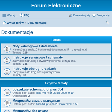
Forum Elektroniczne
Więcej…
FAQ
Zarejestruj się
Zaloguj się
Wykaz forów
Dokumentacje
zu
Dokumentacje
kaj
Forum
Noty katalogowe / datasheets
Nie możesz znaleźć konkretnej dokumentacji? .. zapytaj tutaj.
Tematy:
219
Instrukcje serwisowe / schematy
Zapytaj o instrukcję serwisową/schemat urządzenia
Tematy:
345
Instrukcje obsługi urządzeń
Zapytaj o instrukcję obsługi urządzenia.
Tematy:
33
Aktywne tematy
poszukuje schemat diora ws 354
Ostatni post autor:
olek-fryc
«
śr 05 sie 2020, 9:19
Odpowiedzi:
2
Микрозайм самые выгодные
Ostatni post autor:
AllenAdupt
«
pn 25 maja 2020, 1:56
Микрозайм без отказа