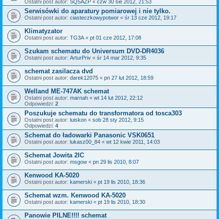
Ostatni post autor:
SQ5AZP
«
czw 30 sie 2012, 21:53
Serwisówki do aparatury pomiarowej i nie tylko.
Ostatni post autor:
ciasteczkowypotwor
«
śr 13 cze 2012, 19:17
Klimatyzator
Ostatni post autor:
TG3A
«
pt 01 cze 2012, 17:08
Szukam schematu do Universum DVD-DR4036
Ostatni post autor:
ArturPriv
«
śr 14 mar 2012, 9:35
schemat zasilacza dvd
Ostatni post autor:
darek12075
«
pn 27 lut 2012, 18:59
Welland ME-747AK schemat
Ostatni post autor:
marnah
«
wt 14 lut 2012, 22:12
Odpowiedzi:
2
Poszukuje schematu do transformatora od tosca303
Ostatni post autor:
luiskon
«
sob 28 sty 2012, 9:15
Odpowiedzi:
4
Schemat do ładowarki Panasonic VSK0651
Ostatni post autor:
lukasz00_84
«
wt 12 kwie 2011, 14:03
Schemat Jowita 2IC
Ostatni post autor:
msgow
«
pn 29 lis 2010, 8:07
Kenwood KA-5020
Ostatni post autor:
kamerski
«
pt 19 lis 2010, 18:36
Schemat wzm. Kenwood KA-5020
Ostatni post autor:
kamerski
«
pt 19 lis 2010, 18:30
Panowie PILNE!!!! schemat