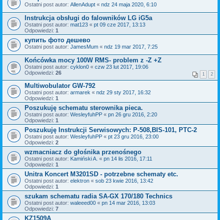
Ostatni post autor:
AllenAdupt
«
ndz 24 maja 2020, 6:10
Instrukcja obsługi do falowników LG iG5a
Ostatni post autor:
mat123
«
pt 09 cze 2017, 13:13
Odpowiedzi:
1
купить фото дешево
Ostatni post autor:
JamesMum
«
ndz 19 mar 2017, 7:25
Końcówka mocy 100W RMS- problem z -Z +Z
Ostatni post autor:
cyklon0
«
czw 23 lut 2017, 19:06
Odpowiedzi:
26
1
2
Multiwobulator GW-792
Ostatni post autor:
armarek
«
ndz 29 sty 2017, 16:32
Odpowiedzi:
1
Poszukuję schematu sterownika pieca.
Ostatni post autor:
WesleyfuhPP
«
pn 26 gru 2016, 2:20
Odpowiedzi:
1
Poszukuję Instrukcji Serwisowych: P-508,BIS-101, PTC-2
Ostatni post autor:
WesleyfuhPP
«
pt 23 gru 2016, 23:00
Odpowiedzi:
2
wzmacniacz do głośnika przenośnego
Ostatni post autor:
Kamiński A.
«
pn 14 lis 2016, 17:11
Odpowiedzi:
1
Unitra Koncert M3201SD - potrzebne schematy etc.
Ostatni post autor:
elektron
«
sob 23 kwie 2016, 13:42
Odpowiedzi:
1
szukam schematu radia SA-GX 170/180 Technics
Ostatni post autor:
waleeed00
«
pn 14 mar 2016, 13:03
Odpowiedzi:
7
KZ1509A