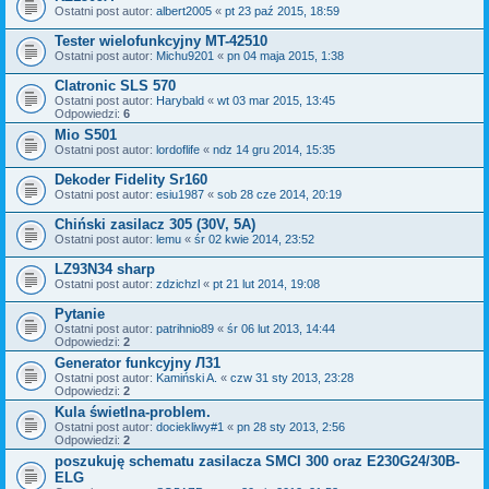
Ostatni post autor:
albert2005
«
pt 23 paź 2015, 18:59
Tester wielofunkcyjny MT-42510
Ostatni post autor:
Michu9201
«
pn 04 maja 2015, 1:38
Clatronic SLS 570
Ostatni post autor:
Harybald
«
wt 03 mar 2015, 13:45
Odpowiedzi:
6
Mio S501
Ostatni post autor:
lordoflife
«
ndz 14 gru 2014, 15:35
Dekoder Fidelity Sr160
Ostatni post autor:
esiu1987
«
sob 28 cze 2014, 20:19
Chiński zasilacz 305 (30V, 5A)
Ostatni post autor:
lemu
«
śr 02 kwie 2014, 23:52
LZ93N34 sharp
Ostatni post autor:
zdzichzl
«
pt 21 lut 2014, 19:08
Pytanie
Ostatni post autor:
patrihnio89
«
śr 06 lut 2013, 14:44
Odpowiedzi:
2
Generator funkcyjny Л31
Ostatni post autor:
Kamiński A.
«
czw 31 sty 2013, 23:28
Odpowiedzi:
2
Kula świetlna-problem.
Ostatni post autor:
dociekliwy#1
«
pn 28 sty 2013, 2:56
Odpowiedzi:
2
poszukuję schematu zasilacza SMCI 300 oraz E230G24/30B-
ELG