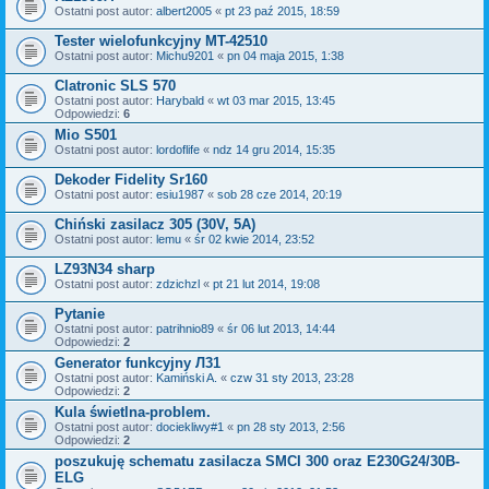
Ostatni post autor:
albert2005
«
pt 23 paź 2015, 18:59
Tester wielofunkcyjny MT-42510
Ostatni post autor:
Michu9201
«
pn 04 maja 2015, 1:38
Clatronic SLS 570
Ostatni post autor:
Harybald
«
wt 03 mar 2015, 13:45
Odpowiedzi:
6
Mio S501
Ostatni post autor:
lordoflife
«
ndz 14 gru 2014, 15:35
Dekoder Fidelity Sr160
Ostatni post autor:
esiu1987
«
sob 28 cze 2014, 20:19
Chiński zasilacz 305 (30V, 5A)
Ostatni post autor:
lemu
«
śr 02 kwie 2014, 23:52
LZ93N34 sharp
Ostatni post autor:
zdzichzl
«
pt 21 lut 2014, 19:08
Pytanie
Ostatni post autor:
patrihnio89
«
śr 06 lut 2013, 14:44
Odpowiedzi:
2
Generator funkcyjny Л31
Ostatni post autor:
Kamiński A.
«
czw 31 sty 2013, 23:28
Odpowiedzi:
2
Kula świetlna-problem.
Ostatni post autor:
dociekliwy#1
«
pn 28 sty 2013, 2:56
Odpowiedzi:
2
poszukuję schematu zasilacza SMCI 300 oraz E230G24/30B-
ELG