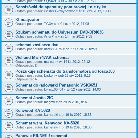
Ostatni post autor:
SQ5AZP
«
czw 30 sie 2012, 21:53
Serwisówki do aparatury pomiarowej i nie tylko.
Ostatni post autor:
ciasteczkowypotwor
«
śr 13 cze 2012, 19:17
Klimatyzator
Ostatni post autor:
TG3A
«
pt 01 cze 2012, 17:08
Szukam schematu do Universum DVD-DR4036
Ostatni post autor:
ArturPriv
«
śr 14 mar 2012, 9:35
schemat zasilacza dvd
Ostatni post autor:
darek12075
«
pn 27 lut 2012, 18:59
Welland ME-747AK schemat
Ostatni post autor:
marnah
«
wt 14 lut 2012, 22:12
Odpowiedzi:
2
Poszukuje schematu do transformatora od tosca303
Ostatni post autor:
luiskon
«
sob 28 sty 2012, 9:15
Odpowiedzi:
4
Schemat do ładowarki Panasonic VSK0651
Ostatni post autor:
lukasz00_84
«
wt 12 kwie 2011, 14:03
Schemat Jowita 2IC
Ostatni post autor:
msgow
«
pn 29 lis 2010, 8:07
Kenwood KA-5020
Ostatni post autor:
kamerski
«
pt 19 lis 2010, 18:36
Schemat wzm. Kenwood KA-5020
Ostatni post autor:
kamerski
«
pt 19 lis 2010, 18:30
Panowie PILNE!!!! schemat