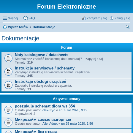
Forum Elektroniczne
Więcej…
FAQ
Zarejestruj się
Zaloguj się
Wykaz forów
Dokumentacje
zu
Dokumentacje
kaj
Forum
Noty katalogowe / datasheets
Nie możesz znaleźć konkretnej dokumentacji? .. zapytaj tutaj.
Tematy:
219
Instrukcje serwisowe / schematy
Zapytaj o instrukcję serwisową/schemat urządzenia
Tematy:
345
Instrukcje obsługi urządzeń
Zapytaj o instrukcję obsługi urządzenia.
Tematy:
33
Aktywne tematy
poszukuje schemat diora ws 354
Ostatni post autor:
olek-fryc
«
śr 05 sie 2020, 9:19
Odpowiedzi:
2
Микрозайм самые выгодные
Ostatni post autor:
AllenAdupt
«
pn 25 maja 2020, 1:56
Микрозайм без отказа