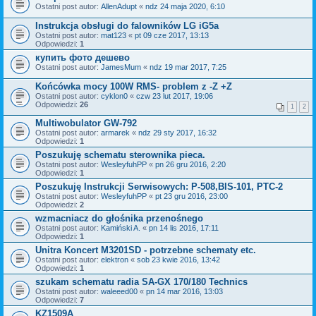
Ostatni post autor:
AllenAdupt
«
ndz 24 maja 2020, 6:10
Instrukcja obsługi do falowników LG iG5a
Ostatni post autor:
mat123
«
pt 09 cze 2017, 13:13
Odpowiedzi:
1
купить фото дешево
Ostatni post autor:
JamesMum
«
ndz 19 mar 2017, 7:25
Końcówka mocy 100W RMS- problem z -Z +Z
Ostatni post autor:
cyklon0
«
czw 23 lut 2017, 19:06
Odpowiedzi:
26
1
2
Multiwobulator GW-792
Ostatni post autor:
armarek
«
ndz 29 sty 2017, 16:32
Odpowiedzi:
1
Poszukuję schematu sterownika pieca.
Ostatni post autor:
WesleyfuhPP
«
pn 26 gru 2016, 2:20
Odpowiedzi:
1
Poszukuję Instrukcji Serwisowych: P-508,BIS-101, PTC-2
Ostatni post autor:
WesleyfuhPP
«
pt 23 gru 2016, 23:00
Odpowiedzi:
2
wzmacniacz do głośnika przenośnego
Ostatni post autor:
Kamiński A.
«
pn 14 lis 2016, 17:11
Odpowiedzi:
1
Unitra Koncert M3201SD - potrzebne schematy etc.
Ostatni post autor:
elektron
«
sob 23 kwie 2016, 13:42
Odpowiedzi:
1
szukam schematu radia SA-GX 170/180 Technics
Ostatni post autor:
waleeed00
«
pn 14 mar 2016, 13:03
Odpowiedzi:
7
KZ1509A