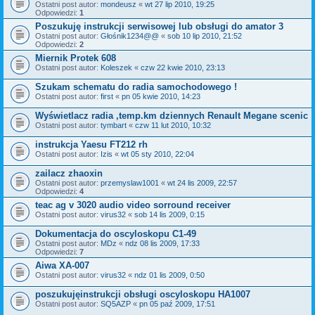
Ostatni post autor:
mondeusz
«
wt 27 lip 2010, 19:25
Odpowiedzi:
1
Poszukuję instrukcji serwisowej lub obsługi do amator 3
Ostatni post autor:
Głośnik1234@@
«
sob 10 lip 2010, 21:52
Odpowiedzi:
2
Miernik Protek 608
Ostatni post autor:
Koleszek
«
czw 22 kwie 2010, 23:13
Szukam schematu do radia samochodowego !
Ostatni post autor:
first
«
pn 05 kwie 2010, 14:23
Wyświetlacz radia ,temp.km dziennych Renault Megane scenic
Ostatni post autor:
tymbart
«
czw 11 lut 2010, 10:32
instrukcja Yaesu FT212 rh
Ostatni post autor:
Izis
«
wt 05 sty 2010, 22:04
zailacz zhaoxin
Ostatni post autor:
przemyslaw1001
«
wt 24 lis 2009, 22:57
Odpowiedzi:
4
teac ag v 3020 audio video sorround receiver
Ostatni post autor:
virus32
«
sob 14 lis 2009, 0:15
Dokumentacja do oscyloskopu C1-49
Ostatni post autor:
MDz
«
ndz 08 lis 2009, 17:33
Odpowiedzi:
7
Aiwa XA-007
Ostatni post autor:
virus32
«
ndz 01 lis 2009, 0:50
poszukujęinstrukcji obsługi oscyloskopu HA1007
Ostatni post autor:
SQ5AZP
«
pn 05 paź 2009, 17:51