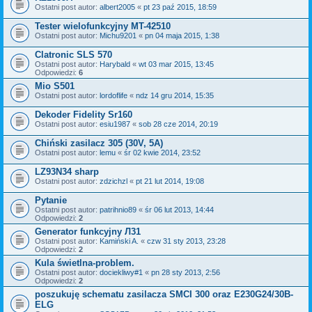
Ostatni post autor:
albert2005
«
pt 23 paź 2015, 18:59
Tester wielofunkcyjny MT-42510
Ostatni post autor:
Michu9201
«
pn 04 maja 2015, 1:38
Clatronic SLS 570
Ostatni post autor:
Harybald
«
wt 03 mar 2015, 13:45
Odpowiedzi:
6
Mio S501
Ostatni post autor:
lordoflife
«
ndz 14 gru 2014, 15:35
Dekoder Fidelity Sr160
Ostatni post autor:
esiu1987
«
sob 28 cze 2014, 20:19
Chiński zasilacz 305 (30V, 5A)
Ostatni post autor:
lemu
«
śr 02 kwie 2014, 23:52
LZ93N34 sharp
Ostatni post autor:
zdzichzl
«
pt 21 lut 2014, 19:08
Pytanie
Ostatni post autor:
patrihnio89
«
śr 06 lut 2013, 14:44
Odpowiedzi:
2
Generator funkcyjny Л31
Ostatni post autor:
Kamiński A.
«
czw 31 sty 2013, 23:28
Odpowiedzi:
2
Kula świetlna-problem.
Ostatni post autor:
dociekliwy#1
«
pn 28 sty 2013, 2:56
Odpowiedzi:
2
poszukuję schematu zasilacza SMCI 300 oraz E230G24/30B-
ELG