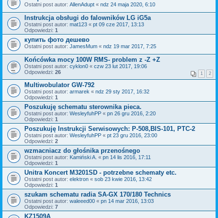
Ostatni post autor:
AllenAdupt
«
ndz 24 maja 2020, 6:10
Instrukcja obsługi do falowników LG iG5a
Ostatni post autor:
mat123
«
pt 09 cze 2017, 13:13
Odpowiedzi:
1
купить фото дешево
Ostatni post autor:
JamesMum
«
ndz 19 mar 2017, 7:25
Końcówka mocy 100W RMS- problem z -Z +Z
Ostatni post autor:
cyklon0
«
czw 23 lut 2017, 19:06
Odpowiedzi:
26
1
2
Multiwobulator GW-792
Ostatni post autor:
armarek
«
ndz 29 sty 2017, 16:32
Odpowiedzi:
1
Poszukuję schematu sterownika pieca.
Ostatni post autor:
WesleyfuhPP
«
pn 26 gru 2016, 2:20
Odpowiedzi:
1
Poszukuję Instrukcji Serwisowych: P-508,BIS-101, PTC-2
Ostatni post autor:
WesleyfuhPP
«
pt 23 gru 2016, 23:00
Odpowiedzi:
2
wzmacniacz do głośnika przenośnego
Ostatni post autor:
Kamiński A.
«
pn 14 lis 2016, 17:11
Odpowiedzi:
1
Unitra Koncert M3201SD - potrzebne schematy etc.
Ostatni post autor:
elektron
«
sob 23 kwie 2016, 13:42
Odpowiedzi:
1
szukam schematu radia SA-GX 170/180 Technics
Ostatni post autor:
waleeed00
«
pn 14 mar 2016, 13:03
Odpowiedzi:
7
KZ1509A