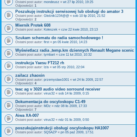
Ostatni post autor:
mondeusz
«
wt 27 lip 2010, 19:25
Odpowiedzi:
1
Poszukuję instrukcji serwisowej lub obsługi do amator 3
Ostatni post autor:
Głośnik1234@@
«
sob 10 lip 2010, 21:52
Odpowiedzi:
2
Miernik Protek 608
Ostatni post autor:
Koleszek
«
czw 22 kwie 2010, 23:13
Szukam schematu do radia samochodowego !
Ostatni post autor:
first
«
pn 05 kwie 2010, 14:23
Wyświetlacz radia ,temp.km dziennych Renault Megane scenic
Ostatni post autor:
tymbart
«
czw 11 lut 2010, 10:32
instrukcja Yaesu FT212 rh
Ostatni post autor:
Izis
«
wt 05 sty 2010, 22:04
zailacz zhaoxin
Ostatni post autor:
przemyslaw1001
«
wt 24 lis 2009, 22:57
Odpowiedzi:
4
teac ag v 3020 audio video sorround receiver
Ostatni post autor:
virus32
«
sob 14 lis 2009, 0:15
Dokumentacja do oscyloskopu C1-49
Ostatni post autor:
MDz
«
ndz 08 lis 2009, 17:33
Odpowiedzi:
7
Aiwa XA-007
Ostatni post autor:
virus32
«
ndz 01 lis 2009, 0:50
poszukujęinstrukcji obsługi oscyloskopu HA1007
Ostatni post autor:
SQ5AZP
«
pn 05 paź 2009, 17:51