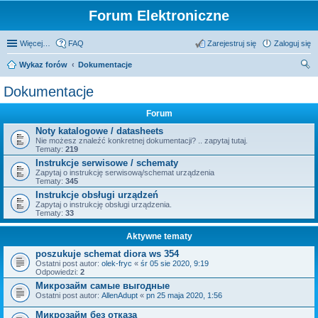
Forum Elektroniczne
Więcej…
FAQ
Zarejestruj się
Zaloguj się
Wykaz forów
Dokumentacje
zu
Dokumentacje
kaj
Forum
Noty katalogowe / datasheets
Nie możesz znaleźć konkretnej dokumentacji? .. zapytaj tutaj.
Tematy:
219
Instrukcje serwisowe / schematy
Zapytaj o instrukcję serwisową/schemat urządzenia
Tematy:
345
Instrukcje obsługi urządzeń
Zapytaj o instrukcję obsługi urządzenia.
Tematy:
33
Aktywne tematy
poszukuje schemat diora ws 354
Ostatni post autor:
olek-fryc
«
śr 05 sie 2020, 9:19
Odpowiedzi:
2
Микрозайм самые выгодные
Ostatni post autor:
AllenAdupt
«
pn 25 maja 2020, 1:56
Микрозайм без отказа