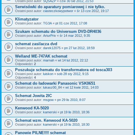
Ostatni post autor:
SQ5AZP
«
czw 30 sie 2012, 21:53
Serwisówki do aparatury pomiarowej i nie tylko.
Ostatni post autor:
ciasteczkowypotwor
«
śr 13 cze 2012, 19:17
Klimatyzator
Ostatni post autor:
TG3A
«
pt 01 cze 2012, 17:08
Szukam schematu do Universum DVD-DR4036
Ostatni post autor:
ArturPriv
«
śr 14 mar 2012, 9:35
schemat zasilacza dvd
Ostatni post autor:
darek12075
«
pn 27 lut 2012, 18:59
Welland ME-747AK schemat
Ostatni post autor:
marnah
«
wt 14 lut 2012, 22:12
Odpowiedzi:
2
Poszukuje schematu do transformatora od tosca303
Ostatni post autor:
luiskon
«
sob 28 sty 2012, 9:15
Odpowiedzi:
4
Schemat do ładowarki Panasonic VSK0651
Ostatni post autor:
lukasz00_84
«
wt 12 kwie 2011, 14:03
Schemat Jowita 2IC
Ostatni post autor:
msgow
«
pn 29 lis 2010, 8:07
Kenwood KA-5020
Ostatni post autor:
kamerski
«
pt 19 lis 2010, 18:36
Schemat wzm. Kenwood KA-5020
Ostatni post autor:
kamerski
«
pt 19 lis 2010, 18:30
Panowie PILNE!!!! schemat