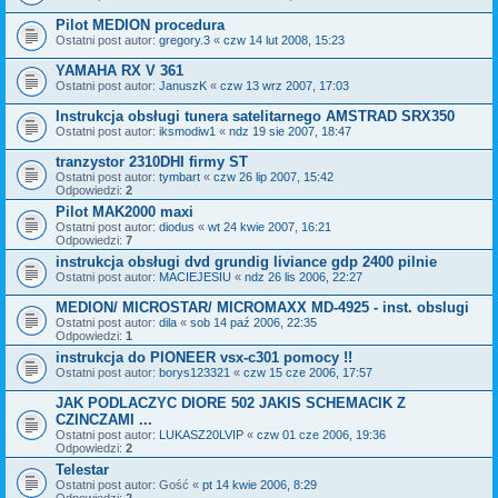
Pilot MEDION procedura
Ostatni post autor:
gregory.3
«
czw 14 lut 2008, 15:23
YAMAHA RX V 361
Ostatni post autor:
JanuszK
«
czw 13 wrz 2007, 17:03
Instrukcja obsługi tunera satelitarnego AMSTRAD SRX350
Ostatni post autor:
iksmodiw1
«
ndz 19 sie 2007, 18:47
tranzystor 2310DHI firmy ST
Ostatni post autor:
tymbart
«
czw 26 lip 2007, 15:42
Odpowiedzi:
2
Pilot MAK2000 maxi
Ostatni post autor:
diodus
«
wt 24 kwie 2007, 16:21
Odpowiedzi:
7
instrukcja obsługi dvd grundig liviance gdp 2400 pilnie
Ostatni post autor:
MACIEJESIU
«
ndz 26 lis 2006, 22:27
MEDION/ MICROSTAR/ MICROMAXX MD-4925 - inst. obslugi
Ostatni post autor:
dila
«
sob 14 paź 2006, 22:35
Odpowiedzi:
1
instrukcja do PIONEER vsx-c301 pomocy !!
Ostatni post autor:
borys123321
«
czw 15 cze 2006, 17:57
JAK PODLACZYC DIORE 502 JAKIS SCHEMACIK Z
CZINCZAMI ...
Ostatni post autor:
LUKASZ20LVIP
«
czw 01 cze 2006, 19:36
Odpowiedzi:
2
Telestar
Ostatni post autor:
Gość
«
pt 14 kwie 2006, 8:29