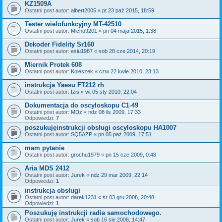
KZ1509A
Ostatni post autor:
albert2005
«
pt 23 paź 2015, 18:59
Tester wielofunkcyjny MT-42510
Ostatni post autor:
Michu9201
«
pn 04 maja 2015, 1:38
Dekoder Fidelity Sr160
Ostatni post autor:
esiu1987
«
sob 28 cze 2014, 20:19
Miernik Protek 608
Ostatni post autor:
Koleszek
«
czw 22 kwie 2010, 23:13
instrukcja Yaesu FT212 rh
Ostatni post autor:
Izis
«
wt 05 sty 2010, 22:04
Dokumentacja do oscyloskopu C1-49
Ostatni post autor:
MDz
«
ndz 08 lis 2009, 17:33
Odpowiedzi:
7
poszukujęinstrukcji obsługi oscyloskopu HA1007
Ostatni post autor:
SQ5AZP
«
pn 05 paź 2009, 17:51
mam pytanie
Ostatni post autor:
grochu1979
«
pn 15 cze 2009, 0:48
Aria MDS 2412
Ostatni post autor:
Jurek
«
ndz 29 mar 2009, 22:14
Odpowiedzi:
1
instrukcja obsługi
Ostatni post autor:
darek1231
«
śr 03 gru 2008, 20:48
Odpowiedzi:
1
Poszukuję instrukcji radia samochodowego.
Ostatni post autor:
Jurek
«
sob 16 sie 2008, 14:47