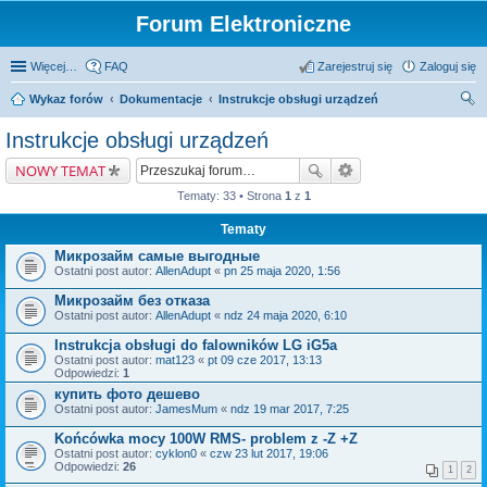
Forum Elektroniczne
Więcej…
FAQ
Zarejestruj się
Zaloguj się
Wykaz forów
Dokumentacje
Instrukcje obsługi urządzeń
zu
Instrukcje obsługi urządzeń
kaj
NOWY TEMAT
Tematy: 33 • Strona
1
z
1
Tematy
Микрозайм самые выгодные
Ostatni post autor:
AllenAdupt
«
pn 25 maja 2020, 1:56
Микрозайм без отказа
Ostatni post autor:
AllenAdupt
«
ndz 24 maja 2020, 6:10
Instrukcja obsługi do falowników LG iG5a
Ostatni post autor:
mat123
«
pt 09 cze 2017, 13:13
Odpowiedzi:
1
купить фото дешево
Ostatni post autor:
JamesMum
«
ndz 19 mar 2017, 7:25
Końcówka mocy 100W RMS- problem z -Z +Z
Ostatni post autor:
cyklon0
«
czw 23 lut 2017, 19:06
Odpowiedzi:
26
1
2