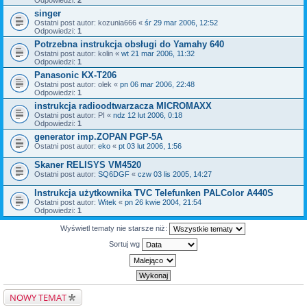
Odpowiedzi:
2
singer
Ostatni post autor:
kozunia666
«
śr 29 mar 2006, 12:52
Odpowiedzi:
1
Potrzebna instrukcja obsługi do Yamahy 640
Ostatni post autor:
kolin
«
wt 21 mar 2006, 11:32
Odpowiedzi:
1
Panasonic KX-T206
Ostatni post autor:
olek
«
pn 06 mar 2006, 22:48
Odpowiedzi:
1
instrukcja radioodtwarzacza MICROMAXX
Ostatni post autor:
PI
«
ndz 12 lut 2006, 0:18
Odpowiedzi:
1
generator imp.ZOPAN PGP-5A
Ostatni post autor:
eko
«
pt 03 lut 2006, 1:56
Skaner RELISYS VM4520
Ostatni post autor:
SQ6DGF
«
czw 03 lis 2005, 14:27
Instrukcja użytkownika TVC Telefunken PALColor A440S
Ostatni post autor:
Witek
«
pn 26 kwie 2004, 21:54
Odpowiedzi:
1
Wyświetl tematy nie starsze niż:
Sortuj wg
NOWY TEMAT