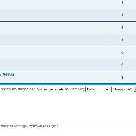
1
1
1
1
0
0
or A440S
1
 tematy nie starsze niż:
Sortuj wg
 zarejestrowanego użytkownika i 1 gość