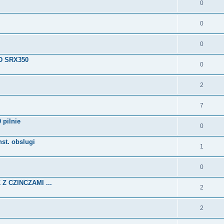
0
0
0
AD SRX350
0
2
7
 pilnie
0
t. obslugi
1
0
Z CZINCZAMI ...
2
2