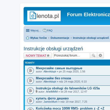
Forum Elektronic
Więcej…
FAQ
Wykaz forów
Dokumentacje
Instrukcje obsługi urządzeń
Instrukcje obsługi urządzeń
NOWY TEMAT
TEMATY
Микрозайм самые выгодные
autor:
AllenAdupt
» pn 25 maja 2020, 1:56
Микрозайм без отказа
autor:
AllenAdupt
» ndz 24 maja 2020, 6:10
Instrukcja obsługi do falowników LG iG5a
autor:
ArielMMM
» wt 28 mar 2017, 12:47
Z
a
купить фото дешево
ł
autor:
JamesMum
» ndz 19 mar 2017, 7:25
ą
c
Końcówka mocy 100W RMS- problem z -Z +Z
z