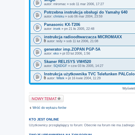
z
autor:
n
miromac
» sob 11 mar 2006, 17:27
i
k
Potrzebna instrukcja obsługi do Yamahy 640
i
autor:
chrisku
» sob 06 mar 2004, 23:59
Panasonic KX-T206
autor:
irsek
» pn 21 lis 2005, 22:48
instrukcja radioodtwarzacza MICROMAXX
autor:
tedy
» sob 11 lut 2006, 21:08
Z
a
generator imp.ZOPAN PGP-5A
ł
autor:
eko
» pt 03 lut 2006, 1:56
ą
c
Skaner RELISYS VM4520
z
autor:
n
SQ6DGF
» czw 03 lis 2005, 14:27
i
k
Instrukcja użytkownika TVC Telefunken PALCol
i
autor:
Witek
» pt 16 kwie 2004, 11:29
Z
a
Wyświetl
ł
ą
c
NOWY TEMAT
z
n
i
Wróć do wykazu forów
k
i
KTO JEST ONLINE
Użytkownicy przeglądający to forum: Obecnie na forum nie ma żadnego
TWOJE UPRAWNIENIA NA TYM FORUM