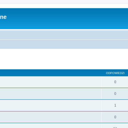
zne
ODPOWIEDZI
0
0
1
0