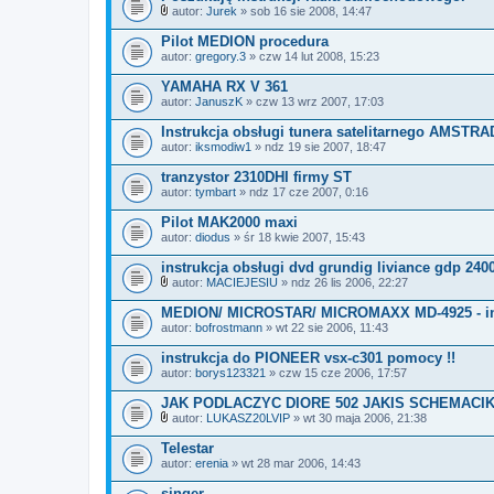
n
autor:
Jurek
» sob 16 sie 2008, 14:47
Z
i
a
k
Pilot MEDION procedura
ł
i
autor:
gregory.3
» czw 14 lut 2008, 15:23
ą
c
YAMAHA RX V 361
z
autor:
n
JanuszK
» czw 13 wrz 2007, 17:03
i
k
Instrukcja obsługi tunera satelitarnego AMSTR
i
autor:
iksmodiw1
» ndz 19 sie 2007, 18:47
tranzystor 2310DHI firmy ST
autor:
tymbart
» ndz 17 cze 2007, 0:16
Pilot MAK2000 maxi
autor:
diodus
» śr 18 kwie 2007, 15:43
instrukcja obsługi dvd grundig liviance gdp 2400
autor:
MACIEJESIU
» ndz 26 lis 2006, 22:27
Z
a
MEDION/ MICROSTAR/ MICROMAXX MD-4925 - ins
ł
autor:
bofrostmann
» wt 22 sie 2006, 11:43
ą
c
instrukcja do PIONEER vsx-c301 pomocy !!
z
autor:
n
borys123321
» czw 15 cze 2006, 17:57
i
k
JAK PODLACZYC DIORE 502 JAKIS SCHEMACIK 
i
autor:
LUKASZ20LVIP
» wt 30 maja 2006, 21:38
Z
a
Telestar
ł
autor:
erenia
» wt 28 mar 2006, 14:43
ą
c
singer