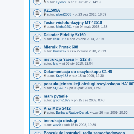
n
autor:
cyklon0
» śr 15 lut 2017, 14:19
Z
i
a
k
KZ1509A
ł
i
autor:
albert2005
» pt 23 paź 2015, 18:59
ą
Z
c
a
Tester wielofunkcyjny MT-42510
z
ł
n
autor:
Michu9201
» pn 04 maja 2015, 1:38
ą
Z
i
c
a
k
Dekoder Fidelity Sr160
z
ł
i
autor:
n
esiu1987
» sob 28 cze 2014, 20:19
ą
i
c
k
Miernik Protek 608
z
i
autor:
n
Koleszek
» czw 22 kwie 2010, 23:13
i
k
instrukcja Yaesu FT212 rh
i
autor:
Izis
» wt 05 sty 2010, 22:04
Dokumentacja do oscyloskopu C1-49
autor:
Krzyś33
» ndz 15 lut 2009, 12:30
Z
a
poszukujęinstrukcji obsługi oscyloskopu HA100
ł
autor:
SQ5AZP
» pn 05 paź 2009, 17:51
ą
c
mam pytanie
z
autor:
n
grochu1979
» pn 15 cze 2009, 0:48
i
k
Aria MDS 2412
i
autor:
Barbara Raabe-Danak
» czw 26 mar 2009, 20:50
Z
a
instrukcja obsługi
ł
autor:
wez0
» sob 15 lis 2008, 19:39
ą
c
Poszukuję instrukcji radia samochodowego.
z