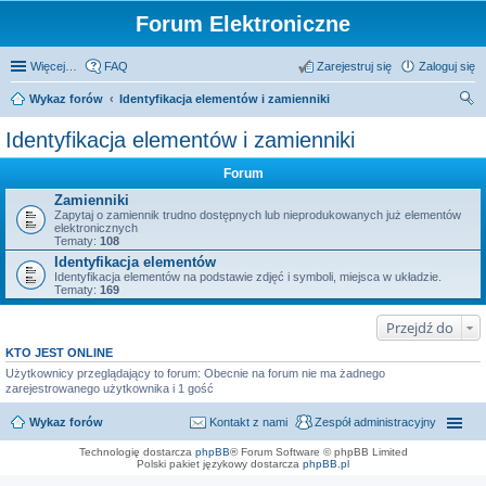
Forum Elektroniczne
Więcej…
FAQ
Zarejestruj się
Zaloguj się
Wykaz forów
Identyfikacja elementów i zamienniki
zu
Identyfikacja elementów i zamienniki
kaj
Forum
Zamienniki
Zapytaj o zamiennik trudno dostępnych lub nieprodukowanych już elementów
elektronicznych
Tematy:
108
Identyfikacja elementów
Identyfikacja elementów na podstawie zdjęć i symboli, miejsca w układzie.
Tematy:
169
Przejdź do
KTO JEST ONLINE
Użytkownicy przeglądający to forum: Obecnie na forum nie ma żadnego
zarejestrowanego użytkownika i 1 gość
Wykaz forów
Kontakt z nami
Zespół administracyjny
Technologię dostarcza
phpBB
® Forum Software © phpBB Limited
Polski pakiet językowy dostarcza
phpBB.pl