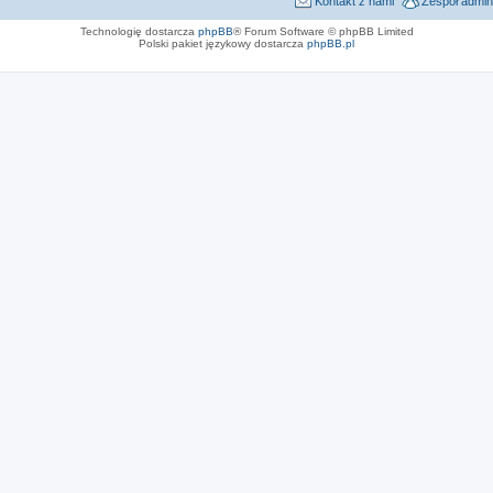
Kontakt z nami
Zespół admin
Technologię dostarcza
phpBB
® Forum Software © phpBB Limited
Polski pakiet językowy dostarcza
phpBB.pl