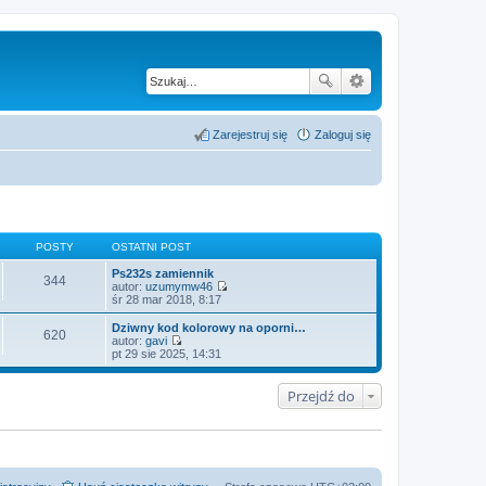
Zarejestruj się
Zaloguj się
POSTY
OSTATNI POST
Ps232s zamiennik
344
autor:
uzumymw46
W
śr 28 mar 2018, 8:17
y
ś
Dziwny kod kolorowy na oporni…
620
w
autor:
gavi
i
W
pt 29 sie 2025, 14:31
e
y
t
ś
l
w
Przejdź do
n
i
a
e
j
t
n
l
o
n
w
a
s
j