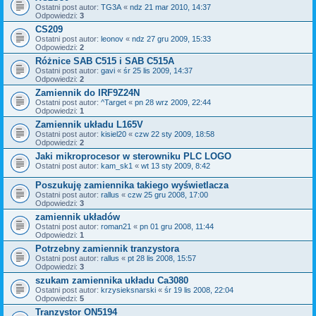
Ostatni post autor:
TG3A
«
ndz 21 mar 2010, 14:37
Odpowiedzi:
3
CS209
Ostatni post autor:
leonov
«
ndz 27 gru 2009, 15:33
Odpowiedzi:
2
Różnice SAB C515 i SAB C515A
Ostatni post autor:
gavi
«
śr 25 lis 2009, 14:37
Odpowiedzi:
2
Zamiennik do IRF9Z24N
Ostatni post autor:
^Target
«
pn 28 wrz 2009, 22:44
Odpowiedzi:
1
Zamiennik układu L165V
Ostatni post autor:
kisiel20
«
czw 22 sty 2009, 18:58
Odpowiedzi:
2
Jaki mikroprocesor w sterowniku PLC LOGO
Ostatni post autor:
kam_sk1
«
wt 13 sty 2009, 8:42
Poszukuję zamiennika takiego wyświetlacza
Ostatni post autor:
rallus
«
czw 25 gru 2008, 17:00
Odpowiedzi:
3
zamiennik układów
Ostatni post autor:
roman21
«
pn 01 gru 2008, 11:44
Odpowiedzi:
1
Potrzebny zamiennik tranzystora
Ostatni post autor:
rallus
«
pt 28 lis 2008, 15:57
Odpowiedzi:
3
szukam zamiennika układu Ca3080
Ostatni post autor:
krzysieksnarski
«
śr 19 lis 2008, 22:04
Odpowiedzi:
5
Tranzystor ON5194