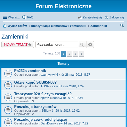
Forum Elektroniczne
Więcej…
FAQ
Zarejestruj się
Zaloguj się
Wykaz forów
Identyfikacja elementów i zamienniki
Zamienniki
zu
Zamienniki
kaj
NOWY TEMAT
Tematy: 108
1
2
3
Tematy
Ps232s zamiennik
Ostatni post autor:
uzumymw46
«
śr 28 mar 2018, 8:17
Gdzie kupić SUB85N06?
Ostatni post autor:
TG3A
«
czw 01 mar 2018, 1:24
Tranzystor 02A 9 czym zastąpić?
Ostatni post autor:
sp9ttz
«
sob 03 lut 2018, 19:34
Odpowiedzi:
3
Poszukuje tranzystorów
Ostatni post autor:
r558u
«
śr 29 lis 2017, 19:02
Odpowiedzi:
2
Poszukuję cewki odchylającej
Ostatni post autor:
DamDom
«
czw 14 wrz 2017, 7:22