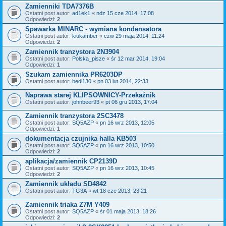
Zamienniki TDA7376B
Ostatni post autor:
ad1ek1
«
ndz 15 cze 2014, 17:08
Odpowiedzi:
2
Spawarka MINARC - wymiana kondensatora
Ostatni post autor:
kiukamber
«
czw 29 maja 2014, 11:24
Odpowiedzi:
2
Zamiennik tranzystora 2N3904
Ostatni post autor:
Polska_pisze
«
śr 12 mar 2014, 19:04
Odpowiedzi:
1
Szukam zamiennika PR6203DP
Ostatni post autor:
bedi130
«
pn 03 lut 2014, 22:33
Naprawa starej KLIPSOWNICY-Przekaźnik
Ostatni post autor:
johnbeer93
«
pt 06 gru 2013, 17:04
Zamiennik tranzystora 2SC3478
Ostatni post autor:
SQ5AZP
«
pn 16 wrz 2013, 12:05
Odpowiedzi:
1
dokumentacja czujnika halla KB503
Ostatni post autor:
SQ5AZP
«
pn 16 wrz 2013, 10:50
Odpowiedzi:
2
aplikacja/zamiennik CP2139D
Ostatni post autor:
SQ5AZP
«
pn 16 wrz 2013, 10:45
Odpowiedzi:
2
Zamiennik układu SD4842
Ostatni post autor:
TG3A
«
wt 18 cze 2013, 23:21
Zamiennik triaka Z7M Y409
Ostatni post autor:
SQ5AZP
«
śr 01 maja 2013, 18:26
Odpowiedzi:
2