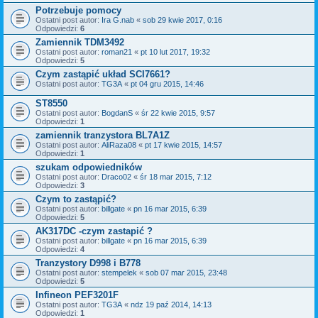
Potrzebuje pomocy
Ostatni post autor:
Ira G.nab
«
sob 29 kwie 2017, 0:16
Odpowiedzi:
6
Zamiennik TDM3492
Ostatni post autor:
roman21
«
pt 10 lut 2017, 19:32
Odpowiedzi:
5
Czym zastąpić układ SCI7661?
Ostatni post autor:
TG3A
«
pt 04 gru 2015, 14:46
ST8550
Ostatni post autor:
BogdanS
«
śr 22 kwie 2015, 9:57
Odpowiedzi:
1
zamiennik tranzystora BL7A1Z
Ostatni post autor:
AliRaza08
«
pt 17 kwie 2015, 14:57
Odpowiedzi:
1
szukam odpowiedników
Ostatni post autor:
Draco02
«
śr 18 mar 2015, 7:12
Odpowiedzi:
3
Czym to zastąpić?
Ostatni post autor:
billgate
«
pn 16 mar 2015, 6:39
Odpowiedzi:
5
AK317DC -czym zastapić ?
Ostatni post autor:
billgate
«
pn 16 mar 2015, 6:39
Odpowiedzi:
4
Tranzystory D998 i B778
Ostatni post autor:
stempelek
«
sob 07 mar 2015, 23:48
Odpowiedzi:
5
Infineon PEF3201F
Ostatni post autor:
TG3A
«
ndz 19 paź 2014, 14:13
Odpowiedzi:
1