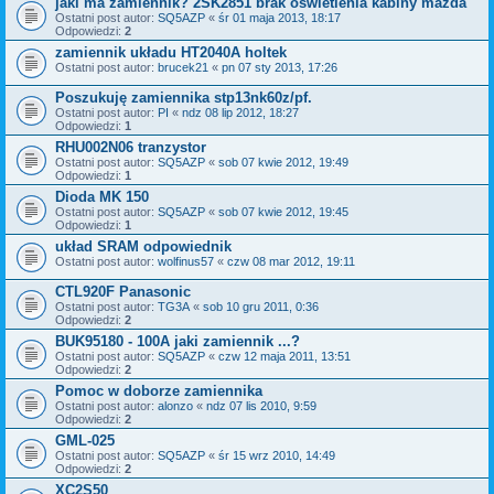
jaki ma zamiennik? 2SK2851 brak oswietlenia kabiny mazda
Ostatni post autor:
SQ5AZP
«
śr 01 maja 2013, 18:17
Odpowiedzi:
2
zamiennik układu HT2040A holtek
Ostatni post autor:
brucek21
«
pn 07 sty 2013, 17:26
Poszukuję zamiennika stp13nk60z/pf.
Ostatni post autor:
PI
«
ndz 08 lip 2012, 18:27
Odpowiedzi:
1
RHU002N06 tranzystor
Ostatni post autor:
SQ5AZP
«
sob 07 kwie 2012, 19:49
Odpowiedzi:
1
Dioda MK 150
Ostatni post autor:
SQ5AZP
«
sob 07 kwie 2012, 19:45
Odpowiedzi:
1
układ SRAM odpowiednik
Ostatni post autor:
wolfinus57
«
czw 08 mar 2012, 19:11
CTL920F Panasonic
Ostatni post autor:
TG3A
«
sob 10 gru 2011, 0:36
Odpowiedzi:
2
BUK95180 - 100A jaki zamiennik ...?
Ostatni post autor:
SQ5AZP
«
czw 12 maja 2011, 13:51
Odpowiedzi:
2
Pomoc w doborze zamiennika
Ostatni post autor:
alonzo
«
ndz 07 lis 2010, 9:59
Odpowiedzi:
2
GML-025
Ostatni post autor:
SQ5AZP
«
śr 15 wrz 2010, 14:49
Odpowiedzi:
2
XC2S50