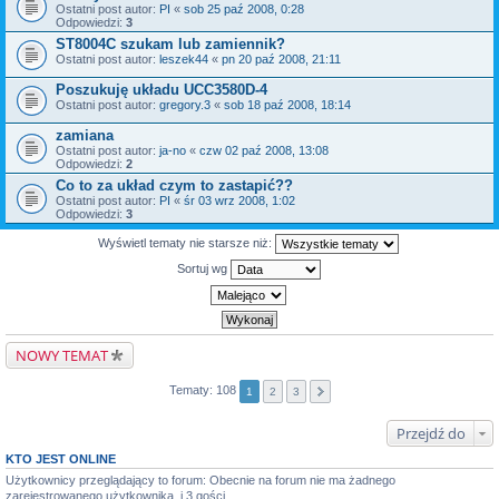
Ostatni post autor:
PI
«
sob 25 paź 2008, 0:28
Odpowiedzi:
3
ST8004C szukam lub zamiennik?
Ostatni post autor:
leszek44
«
pn 20 paź 2008, 21:11
Poszukuję układu UCC3580D-4
Ostatni post autor:
gregory.3
«
sob 18 paź 2008, 18:14
zamiana
Ostatni post autor:
ja-no
«
czw 02 paź 2008, 13:08
Odpowiedzi:
2
Co to za układ czym to zastapić??
Ostatni post autor:
PI
«
śr 03 wrz 2008, 1:02
Odpowiedzi:
3
Wyświetl tematy nie starsze niż:
Sortuj wg
NOWY TEMAT
Tematy: 108
1
2
3
Przejdź do
KTO JEST ONLINE
Użytkownicy przeglądający to forum: Obecnie na forum nie ma żadnego
zarejestrowanego użytkownika. i 3 gości