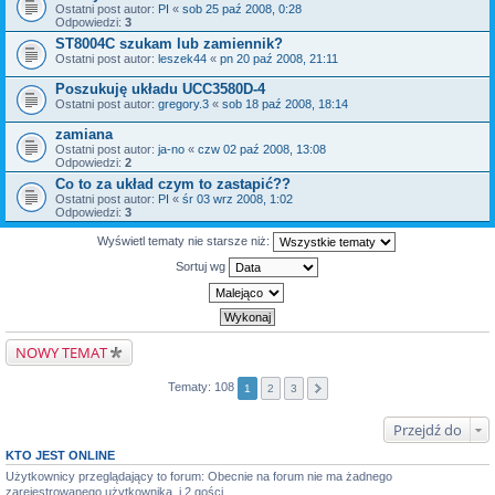
Ostatni post autor:
PI
«
sob 25 paź 2008, 0:28
Odpowiedzi:
3
ST8004C szukam lub zamiennik?
Ostatni post autor:
leszek44
«
pn 20 paź 2008, 21:11
Poszukuję układu UCC3580D-4
Ostatni post autor:
gregory.3
«
sob 18 paź 2008, 18:14
zamiana
Ostatni post autor:
ja-no
«
czw 02 paź 2008, 13:08
Odpowiedzi:
2
Co to za układ czym to zastapić??
Ostatni post autor:
PI
«
śr 03 wrz 2008, 1:02
Odpowiedzi:
3
Wyświetl tematy nie starsze niż:
Sortuj wg
NOWY TEMAT
Tematy: 108
1
2
3
Przejdź do
KTO JEST ONLINE
Użytkownicy przeglądający to forum: Obecnie na forum nie ma żadnego
zarejestrowanego użytkownika. i 2 gości