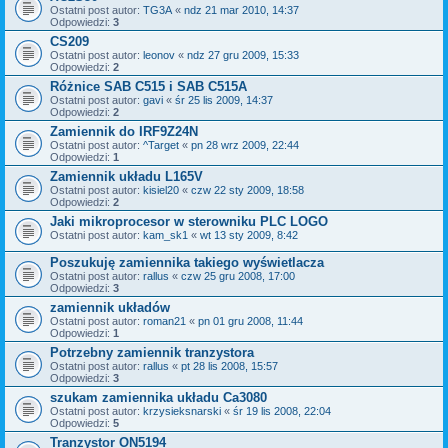
Ostatni post autor:
TG3A
«
ndz 21 mar 2010, 14:37
Odpowiedzi:
3
CS209
Ostatni post autor:
leonov
«
ndz 27 gru 2009, 15:33
Odpowiedzi:
2
Różnice SAB C515 i SAB C515A
Ostatni post autor:
gavi
«
śr 25 lis 2009, 14:37
Odpowiedzi:
2
Zamiennik do IRF9Z24N
Ostatni post autor:
^Target
«
pn 28 wrz 2009, 22:44
Odpowiedzi:
1
Zamiennik układu L165V
Ostatni post autor:
kisiel20
«
czw 22 sty 2009, 18:58
Odpowiedzi:
2
Jaki mikroprocesor w sterowniku PLC LOGO
Ostatni post autor:
kam_sk1
«
wt 13 sty 2009, 8:42
Poszukuję zamiennika takiego wyświetlacza
Ostatni post autor:
rallus
«
czw 25 gru 2008, 17:00
Odpowiedzi:
3
zamiennik układów
Ostatni post autor:
roman21
«
pn 01 gru 2008, 11:44
Odpowiedzi:
1
Potrzebny zamiennik tranzystora
Ostatni post autor:
rallus
«
pt 28 lis 2008, 15:57
Odpowiedzi:
3
szukam zamiennika układu Ca3080
Ostatni post autor:
krzysieksnarski
«
śr 19 lis 2008, 22:04
Odpowiedzi:
5
Tranzystor ON5194