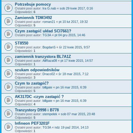
Potrzebuje pomocy
Ostatni post autor:
Ira G.nab
«
sob 29 kwie 2017, 0:16
Odpowiedzi:
6
Zamiennik TDM3492
Ostatni post autor:
roman21
«
pt 10 lut 2017, 19:32
Odpowiedzi:
5
Czym zastąpić układ SCI7661?
Ostatni post autor:
TG3A
«
pt 04 gru 2015, 14:46
ST8550
Ostatni post autor:
BogdanS
«
śr 22 kwie 2015, 9:57
Odpowiedzi:
1
zamiennik tranzystora BL7A1Z
Ostatni post autor:
AliRaza08
«
pt 17 kwie 2015, 14:57
Odpowiedzi:
1
szukam odpowiedników
Ostatni post autor:
Draco02
«
śr 18 mar 2015, 7:12
Odpowiedzi:
3
Czym to zastąpić?
Ostatni post autor:
billgate
«
pn 16 mar 2015, 6:39
Odpowiedzi:
5
AK317DC -czym zastapić ?
Ostatni post autor:
billgate
«
pn 16 mar 2015, 6:39
Odpowiedzi:
4
Tranzystory D998 i B778
Ostatni post autor:
stempelek
«
sob 07 mar 2015, 23:48
Odpowiedzi:
5
Infineon PEF3201F
Ostatni post autor:
TG3A
«
ndz 19 paź 2014, 14:13
Odpowiedzi:
1