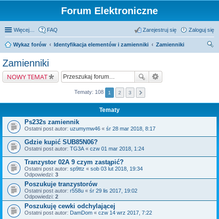
Forum Elektroniczne
Więcej…
FAQ
Zarejestruj się
Zaloguj się
Wykaz forów
Identyfikacja elementów i zamienniki
Zamienniki
zu
Zamienniki
kaj
NOWY TEMAT
Tematy: 108
1
2
3
Tematy
Ps232s zamiennik
Ostatni post autor:
uzumymw46
«
śr 28 mar 2018, 8:17
Gdzie kupić SUB85N06?
Ostatni post autor:
TG3A
«
czw 01 mar 2018, 1:24
Tranzystor 02A 9 czym zastąpić?
Ostatni post autor:
sp9ttz
«
sob 03 lut 2018, 19:34
Odpowiedzi:
3
Poszukuje tranzystorów
Ostatni post autor:
r558u
«
śr 29 lis 2017, 19:02
Odpowiedzi:
2
Poszukuję cewki odchylającej
Ostatni post autor:
DamDom
«
czw 14 wrz 2017, 7:22