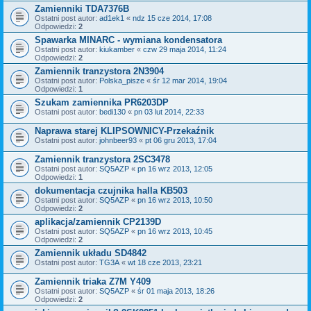
Zamienniki TDA7376B
Ostatni post autor:
ad1ek1
«
ndz 15 cze 2014, 17:08
Odpowiedzi:
2
Spawarka MINARC - wymiana kondensatora
Ostatni post autor:
kiukamber
«
czw 29 maja 2014, 11:24
Odpowiedzi:
2
Zamiennik tranzystora 2N3904
Ostatni post autor:
Polska_pisze
«
śr 12 mar 2014, 19:04
Odpowiedzi:
1
Szukam zamiennika PR6203DP
Ostatni post autor:
bedi130
«
pn 03 lut 2014, 22:33
Naprawa starej KLIPSOWNICY-Przekaźnik
Ostatni post autor:
johnbeer93
«
pt 06 gru 2013, 17:04
Zamiennik tranzystora 2SC3478
Ostatni post autor:
SQ5AZP
«
pn 16 wrz 2013, 12:05
Odpowiedzi:
1
dokumentacja czujnika halla KB503
Ostatni post autor:
SQ5AZP
«
pn 16 wrz 2013, 10:50
Odpowiedzi:
2
aplikacja/zamiennik CP2139D
Ostatni post autor:
SQ5AZP
«
pn 16 wrz 2013, 10:45
Odpowiedzi:
2
Zamiennik układu SD4842
Ostatni post autor:
TG3A
«
wt 18 cze 2013, 23:21
Zamiennik triaka Z7M Y409
Ostatni post autor:
SQ5AZP
«
śr 01 maja 2013, 18:26
Odpowiedzi:
2