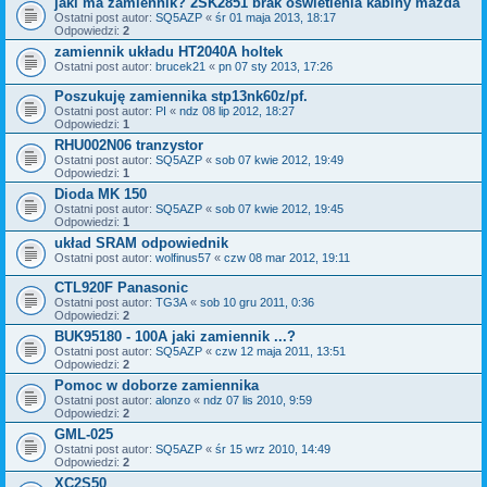
jaki ma zamiennik? 2SK2851 brak oswietlenia kabiny mazda
Ostatni post autor:
SQ5AZP
«
śr 01 maja 2013, 18:17
Odpowiedzi:
2
zamiennik układu HT2040A holtek
Ostatni post autor:
brucek21
«
pn 07 sty 2013, 17:26
Poszukuję zamiennika stp13nk60z/pf.
Ostatni post autor:
PI
«
ndz 08 lip 2012, 18:27
Odpowiedzi:
1
RHU002N06 tranzystor
Ostatni post autor:
SQ5AZP
«
sob 07 kwie 2012, 19:49
Odpowiedzi:
1
Dioda MK 150
Ostatni post autor:
SQ5AZP
«
sob 07 kwie 2012, 19:45
Odpowiedzi:
1
układ SRAM odpowiednik
Ostatni post autor:
wolfinus57
«
czw 08 mar 2012, 19:11
CTL920F Panasonic
Ostatni post autor:
TG3A
«
sob 10 gru 2011, 0:36
Odpowiedzi:
2
BUK95180 - 100A jaki zamiennik ...?
Ostatni post autor:
SQ5AZP
«
czw 12 maja 2011, 13:51
Odpowiedzi:
2
Pomoc w doborze zamiennika
Ostatni post autor:
alonzo
«
ndz 07 lis 2010, 9:59
Odpowiedzi:
2
GML-025
Ostatni post autor:
SQ5AZP
«
śr 15 wrz 2010, 14:49
Odpowiedzi:
2
XC2S50