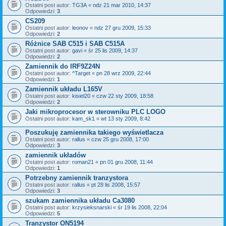
Ostatni post autor:
TG3A
«
ndz 21 mar 2010, 14:37
Odpowiedzi:
3
CS209
Ostatni post autor:
leonov
«
ndz 27 gru 2009, 15:33
Odpowiedzi:
2
Różnice SAB C515 i SAB C515A
Ostatni post autor:
gavi
«
śr 25 lis 2009, 14:37
Odpowiedzi:
2
Zamiennik do IRF9Z24N
Ostatni post autor:
^Target
«
pn 28 wrz 2009, 22:44
Odpowiedzi:
1
Zamiennik układu L165V
Ostatni post autor:
kisiel20
«
czw 22 sty 2009, 18:58
Odpowiedzi:
2
Jaki mikroprocesor w sterowniku PLC LOGO
Ostatni post autor:
kam_sk1
«
wt 13 sty 2009, 8:42
Poszukuję zamiennika takiego wyświetlacza
Ostatni post autor:
rallus
«
czw 25 gru 2008, 17:00
Odpowiedzi:
3
zamiennik układów
Ostatni post autor:
roman21
«
pn 01 gru 2008, 11:44
Odpowiedzi:
1
Potrzebny zamiennik tranzystora
Ostatni post autor:
rallus
«
pt 28 lis 2008, 15:57
Odpowiedzi:
3
szukam zamiennika układu Ca3080
Ostatni post autor:
krzysieksnarski
«
śr 19 lis 2008, 22:04
Odpowiedzi:
5
Tranzystor ON5194