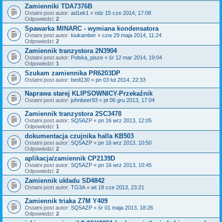
Zamienniki TDA7376B
Ostatni post autor:
ad1ek1
«
ndz 15 cze 2014, 17:08
Odpowiedzi:
2
Spawarka MINARC - wymiana kondensatora
Ostatni post autor:
kiukamber
«
czw 29 maja 2014, 11:24
Odpowiedzi:
2
Zamiennik tranzystora 2N3904
Ostatni post autor:
Polska_pisze
«
śr 12 mar 2014, 19:04
Odpowiedzi:
1
Szukam zamiennika PR6203DP
Ostatni post autor:
bedi130
«
pn 03 lut 2014, 22:33
Naprawa starej KLIPSOWNICY-Przekaźnik
Ostatni post autor:
johnbeer93
«
pt 06 gru 2013, 17:04
Zamiennik tranzystora 2SC3478
Ostatni post autor:
SQ5AZP
«
pn 16 wrz 2013, 12:05
Odpowiedzi:
1
dokumentacja czujnika halla KB503
Ostatni post autor:
SQ5AZP
«
pn 16 wrz 2013, 10:50
Odpowiedzi:
2
aplikacja/zamiennik CP2139D
Ostatni post autor:
SQ5AZP
«
pn 16 wrz 2013, 10:45
Odpowiedzi:
2
Zamiennik układu SD4842
Ostatni post autor:
TG3A
«
wt 18 cze 2013, 23:21
Zamiennik triaka Z7M Y409
Ostatni post autor:
SQ5AZP
«
śr 01 maja 2013, 18:26
Odpowiedzi:
2