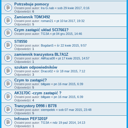
Potrzebuje pomocy
Ostatni post autor:
Ira G.nab
«
sob 29 kwie 2017, 0:16
Odpowiedzi:
6
Zamiennik TDM3492
Ostatni post autor:
roman21
«
pt 10 lut 2017, 19:32
Odpowiedzi:
5
Czym zastąpić układ SCI7661?
Ostatni post autor:
TG3A
«
pt 04 gru 2015, 14:46
ST8550
Ostatni post autor:
BogdanS
«
śr 22 kwie 2015, 9:57
Odpowiedzi:
1
zamiennik tranzystora BL7A1Z
Ostatni post autor:
AliRaza08
«
pt 17 kwie 2015, 14:57
Odpowiedzi:
1
szukam odpowiedników
Ostatni post autor:
Draco02
«
śr 18 mar 2015, 7:12
Odpowiedzi:
3
Czym to zastąpić?
Ostatni post autor:
billgate
«
pn 16 mar 2015, 6:39
Odpowiedzi:
5
AK317DC -czym zastapić ?
Ostatni post autor:
billgate
«
pn 16 mar 2015, 6:39
Odpowiedzi:
4
Tranzystory D998 i B778
Ostatni post autor:
stempelek
«
sob 07 mar 2015, 23:48
Odpowiedzi:
5
Infineon PEF3201F
Ostatni post autor:
TG3A
«
ndz 19 paź 2014, 14:13
Odpowiedzi:
1