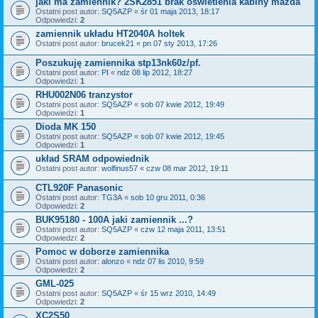
jaki ma zamiennik? 2SK2851 brak oswietlenia kabiny mazda
Ostatni post autor:
SQ5AZP
«
śr 01 maja 2013, 18:17
Odpowiedzi:
2
zamiennik układu HT2040A holtek
Ostatni post autor:
brucek21
«
pn 07 sty 2013, 17:26
Poszukuję zamiennika stp13nk60z/pf.
Ostatni post autor:
PI
«
ndz 08 lip 2012, 18:27
Odpowiedzi:
1
RHU002N06 tranzystor
Ostatni post autor:
SQ5AZP
«
sob 07 kwie 2012, 19:49
Odpowiedzi:
1
Dioda MK 150
Ostatni post autor:
SQ5AZP
«
sob 07 kwie 2012, 19:45
Odpowiedzi:
1
układ SRAM odpowiednik
Ostatni post autor:
wolfinus57
«
czw 08 mar 2012, 19:11
CTL920F Panasonic
Ostatni post autor:
TG3A
«
sob 10 gru 2011, 0:36
Odpowiedzi:
2
BUK95180 - 100A jaki zamiennik ...?
Ostatni post autor:
SQ5AZP
«
czw 12 maja 2011, 13:51
Odpowiedzi:
2
Pomoc w doborze zamiennika
Ostatni post autor:
alonzo
«
ndz 07 lis 2010, 9:59
Odpowiedzi:
2
GML-025
Ostatni post autor:
SQ5AZP
«
śr 15 wrz 2010, 14:49
Odpowiedzi:
2
XC2S50