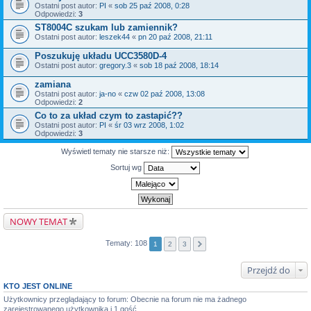
Ostatni post autor:
PI
«
sob 25 paź 2008, 0:28
Odpowiedzi:
3
ST8004C szukam lub zamiennik?
Ostatni post autor:
leszek44
«
pn 20 paź 2008, 21:11
Poszukuję układu UCC3580D-4
Ostatni post autor:
gregory.3
«
sob 18 paź 2008, 18:14
zamiana
Ostatni post autor:
ja-no
«
czw 02 paź 2008, 13:08
Odpowiedzi:
2
Co to za układ czym to zastapić??
Ostatni post autor:
PI
«
śr 03 wrz 2008, 1:02
Odpowiedzi:
3
Wyświetl tematy nie starsze niż:
Sortuj wg
NOWY TEMAT
Tematy: 108
1
2
3
Przejdź do
KTO JEST ONLINE
Użytkownicy przeglądający to forum: Obecnie na forum nie ma żadnego
zarejestrowanego użytkownika i 1 gość