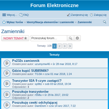
Forum Elektroniczne
Więcej…
FAQ
Zarejestruj się
Zaloguj się
Wykaz forów
Identyfikacja elementów i zamienniki
Zamienniki
zu
Zamienniki
kaj
NOWY TEMAT
Tematy: 108
1
2
3
Tematy
Ps232s zamiennik
Ostatni post autor:
uzumymw46
«
śr 28 mar 2018, 8:17
Gdzie kupić SUB85N06?
Ostatni post autor:
TG3A
«
czw 01 mar 2018, 1:24
Tranzystor 02A 9 czym zastąpić?
Ostatni post autor:
sp9ttz
«
sob 03 lut 2018, 19:34
Odpowiedzi:
3
Poszukuje tranzystorów
Ostatni post autor:
r558u
«
śr 29 lis 2017, 19:02
Odpowiedzi:
2
Poszukuję cewki odchylającej
Ostatni post autor:
DamDom
«
czw 14 wrz 2017, 7:22