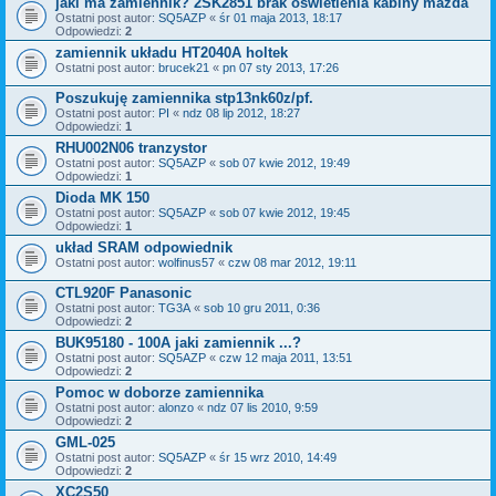
jaki ma zamiennik? 2SK2851 brak oswietlenia kabiny mazda
Ostatni post autor:
SQ5AZP
«
śr 01 maja 2013, 18:17
Odpowiedzi:
2
zamiennik układu HT2040A holtek
Ostatni post autor:
brucek21
«
pn 07 sty 2013, 17:26
Poszukuję zamiennika stp13nk60z/pf.
Ostatni post autor:
PI
«
ndz 08 lip 2012, 18:27
Odpowiedzi:
1
RHU002N06 tranzystor
Ostatni post autor:
SQ5AZP
«
sob 07 kwie 2012, 19:49
Odpowiedzi:
1
Dioda MK 150
Ostatni post autor:
SQ5AZP
«
sob 07 kwie 2012, 19:45
Odpowiedzi:
1
układ SRAM odpowiednik
Ostatni post autor:
wolfinus57
«
czw 08 mar 2012, 19:11
CTL920F Panasonic
Ostatni post autor:
TG3A
«
sob 10 gru 2011, 0:36
Odpowiedzi:
2
BUK95180 - 100A jaki zamiennik ...?
Ostatni post autor:
SQ5AZP
«
czw 12 maja 2011, 13:51
Odpowiedzi:
2
Pomoc w doborze zamiennika
Ostatni post autor:
alonzo
«
ndz 07 lis 2010, 9:59
Odpowiedzi:
2
GML-025
Ostatni post autor:
SQ5AZP
«
śr 15 wrz 2010, 14:49
Odpowiedzi:
2
XC2S50