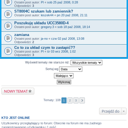
Ostatni post autor:
PI
«
sob 25 paź 2008, 0:28
Odpowiedzi:
3
ST8004C szukam lub zamiennik?
Ostatni post autor:
leszek44
«
pn 20 paź 2008, 21:11
Poszukuję układu UCC3580D-4
Ostatni post autor:
gregory.3
«
sob 18 paź 2008, 18:14
zamiana
Ostatni post autor:
ja-no
«
czw 02 paź 2008, 13:08
Odpowiedzi:
2
Co to za układ czym to zastapić??
Ostatni post autor:
PI
«
śr 03 wrz 2008, 1:02
Odpowiedzi:
3
Wyświetl tematy nie starsze niż:
Sortuj wg
NOWY TEMAT
Tematy: 108
1
2
3
Przejdź do
KTO JEST ONLINE
Użytkownicy przeglądający to forum: Obecnie na forum nie ma żadnego
zarejestrowanego użytkownika i 1 gość