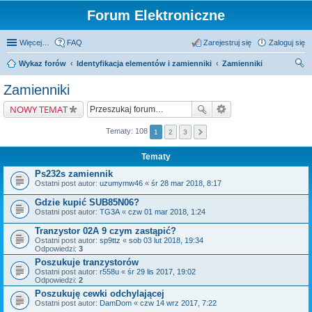
Forum Elektroniczne
Więcej…
FAQ
Zarejestruj się
Zaloguj się
Wykaz forów
Identyfikacja elementów i zamienniki
Zamienniki
zu
Zamienniki
kaj
NOWY TEMAT
Tematy: 108
1
2
3
Tematy
Ps232s zamiennik
Ostatni post autor:
uzumymw46
«
śr 28 mar 2018, 8:17
Gdzie kupić SUB85N06?
Ostatni post autor:
TG3A
«
czw 01 mar 2018, 1:24
Tranzystor 02A 9 czym zastąpić?
Ostatni post autor:
sp9ttz
«
sob 03 lut 2018, 19:34
Odpowiedzi:
3
Poszukuje tranzystorów
Ostatni post autor:
r558u
«
śr 29 lis 2017, 19:02
Odpowiedzi:
2
Poszukuję cewki odchylającej
Ostatni post autor:
DamDom
«
czw 14 wrz 2017, 7:22