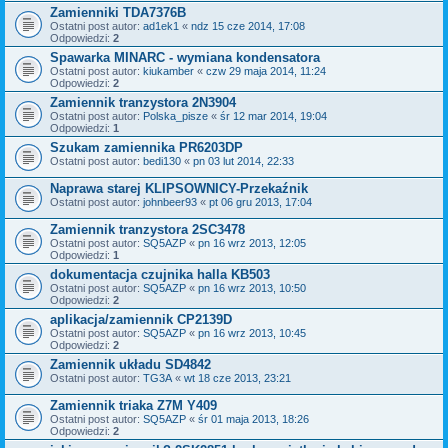
Zamienniki TDA7376B
Ostatni post autor:
ad1ek1
«
ndz 15 cze 2014, 17:08
Odpowiedzi:
2
Spawarka MINARC - wymiana kondensatora
Ostatni post autor:
kiukamber
«
czw 29 maja 2014, 11:24
Odpowiedzi:
2
Zamiennik tranzystora 2N3904
Ostatni post autor:
Polska_pisze
«
śr 12 mar 2014, 19:04
Odpowiedzi:
1
Szukam zamiennika PR6203DP
Ostatni post autor:
bedi130
«
pn 03 lut 2014, 22:33
Naprawa starej KLIPSOWNICY-Przekaźnik
Ostatni post autor:
johnbeer93
«
pt 06 gru 2013, 17:04
Zamiennik tranzystora 2SC3478
Ostatni post autor:
SQ5AZP
«
pn 16 wrz 2013, 12:05
Odpowiedzi:
1
dokumentacja czujnika halla KB503
Ostatni post autor:
SQ5AZP
«
pn 16 wrz 2013, 10:50
Odpowiedzi:
2
aplikacja/zamiennik CP2139D
Ostatni post autor:
SQ5AZP
«
pn 16 wrz 2013, 10:45
Odpowiedzi:
2
Zamiennik układu SD4842
Ostatni post autor:
TG3A
«
wt 18 cze 2013, 23:21
Zamiennik triaka Z7M Y409
Ostatni post autor:
SQ5AZP
«
śr 01 maja 2013, 18:26
Odpowiedzi:
2