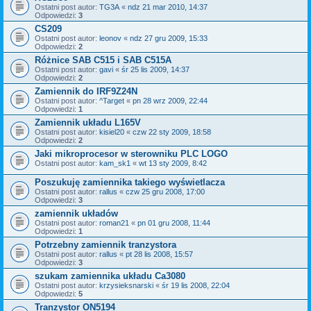
Ostatni post autor:
TG3A
«
ndz 21 mar 2010, 14:37
Odpowiedzi:
3
CS209
Ostatni post autor:
leonov
«
ndz 27 gru 2009, 15:33
Odpowiedzi:
2
Różnice SAB C515 i SAB C515A
Ostatni post autor:
gavi
«
śr 25 lis 2009, 14:37
Odpowiedzi:
2
Zamiennik do IRF9Z24N
Ostatni post autor:
^Target
«
pn 28 wrz 2009, 22:44
Odpowiedzi:
1
Zamiennik układu L165V
Ostatni post autor:
kisiel20
«
czw 22 sty 2009, 18:58
Odpowiedzi:
2
Jaki mikroprocesor w sterowniku PLC LOGO
Ostatni post autor:
kam_sk1
«
wt 13 sty 2009, 8:42
Poszukuję zamiennika takiego wyświetlacza
Ostatni post autor:
rallus
«
czw 25 gru 2008, 17:00
Odpowiedzi:
3
zamiennik układów
Ostatni post autor:
roman21
«
pn 01 gru 2008, 11:44
Odpowiedzi:
1
Potrzebny zamiennik tranzystora
Ostatni post autor:
rallus
«
pt 28 lis 2008, 15:57
Odpowiedzi:
3
szukam zamiennika układu Ca3080
Ostatni post autor:
krzysieksnarski
«
śr 19 lis 2008, 22:04
Odpowiedzi:
5
Tranzystor ON5194