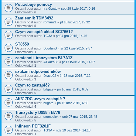
Potrzebuje pomocy
Ostatni post autor:
Ira G.nab
«
sob 29 kwie 2017, 0:16
Odpowiedzi:
6
Zamiennik TDM3492
Ostatni post autor:
roman21
«
pt 10 lut 2017, 19:32
Odpowiedzi:
5
Czym zastąpić układ SCI7661?
Ostatni post autor:
TG3A
«
pt 04 gru 2015, 14:46
ST8550
Ostatni post autor:
BogdanS
«
śr 22 kwie 2015, 9:57
Odpowiedzi:
1
zamiennik tranzystora BL7A1Z
Ostatni post autor:
AliRaza08
«
pt 17 kwie 2015, 14:57
Odpowiedzi:
1
szukam odpowiedników
Ostatni post autor:
Draco02
«
śr 18 mar 2015, 7:12
Odpowiedzi:
3
Czym to zastąpić?
Ostatni post autor:
billgate
«
pn 16 mar 2015, 6:39
Odpowiedzi:
5
AK317DC -czym zastapić ?
Ostatni post autor:
billgate
«
pn 16 mar 2015, 6:39
Odpowiedzi:
4
Tranzystory D998 i B778
Ostatni post autor:
stempelek
«
sob 07 mar 2015, 23:48
Odpowiedzi:
5
Infineon PEF3201F
Ostatni post autor:
TG3A
«
ndz 19 paź 2014, 14:13
Odpowiedzi:
1