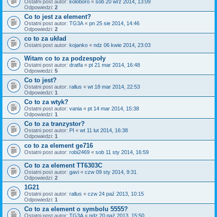
Ostatni post autor:
koloboro
«
sob 20 wrz 2014, 13:09
Odpowiedzi:
2
Co to jest za element?
Ostatni post autor:
TG3A
«
pn 25 sie 2014, 14:46
Odpowiedzi:
2
co to za układ
Ostatni post autor:
kojanko
«
ndz 06 kwie 2014, 23:03
Witam co to za podzespoły
Ostatni post autor:
dratfa
«
pt 21 mar 2014, 16:48
Odpowiedzi:
5
Co to jest?
Ostatni post autor:
rallus
«
wt 18 mar 2014, 22:53
Odpowiedzi:
1
Co to za wtyk?
Ostatni post autor:
vania
«
pt 14 mar 2014, 15:38
Odpowiedzi:
1
Co to za tranzystor?
Ostatni post autor:
PI
«
wt 11 lut 2014, 16:38
Odpowiedzi:
1
co to za element ge716
Ostatni post autor:
robi2469
«
sob 11 sty 2014, 16:59
Co to za element TT6303C
Ostatni post autor:
gavi
«
czw 09 sty 2014, 9:31
Odpowiedzi:
2
1G21
Ostatni post autor:
rallus
«
czw 24 paź 2013, 10:15
Odpowiedzi:
1
Co to za element o symbolu 5555?
Ostatni post autor:
TG3A
«
ndz 20 paź 2013, 15:50