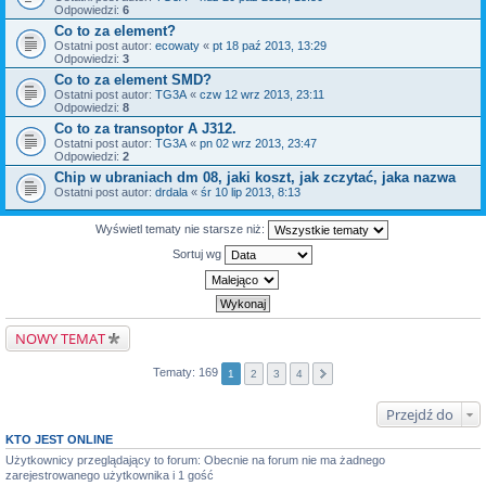
Odpowiedzi:
6
Co to za element?
Ostatni post autor:
ecowaty
«
pt 18 paź 2013, 13:29
Odpowiedzi:
3
Co to za element SMD?
Ostatni post autor:
TG3A
«
czw 12 wrz 2013, 23:11
Odpowiedzi:
8
Co to za transoptor A J312.
Ostatni post autor:
TG3A
«
pn 02 wrz 2013, 23:47
Odpowiedzi:
2
Chip w ubraniach dm 08, jaki koszt, jak zczytać, jaka nazwa
Ostatni post autor:
drdala
«
śr 10 lip 2013, 8:13
Wyświetl tematy nie starsze niż:
Sortuj wg
NOWY TEMAT
Tematy: 169
1
2
3
4
Przejdź do
KTO JEST ONLINE
Użytkownicy przeglądający to forum: Obecnie na forum nie ma żadnego
zarejestrowanego użytkownika i 1 gość