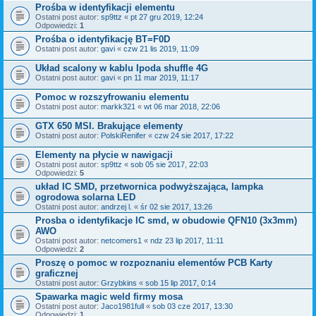
Prośba w identyfikacji elementu
Ostatni post autor:
sp9ttz
«
pt 27 gru 2019, 12:24
Odpowiedzi:
1
Prośba o identyfikację BT=F0D
Ostatni post autor:
gavi
«
czw 21 lis 2019, 11:09
Układ scalony w kablu Ipoda shuffle 4G
Ostatni post autor:
gavi
«
pn 11 mar 2019, 11:17
Pomoc w rozszyfrowaniu elementu
Ostatni post autor:
markk321
«
wt 06 mar 2018, 22:06
GTX 650 MSI. Brakujące elementy
Ostatni post autor:
PolskiRenifer
«
czw 24 sie 2017, 17:22
Elementy na płycie w nawigacji
Ostatni post autor:
sp9ttz
«
sob 05 sie 2017, 22:03
Odpowiedzi:
5
układ IC SMD, przetwornica podwyższająca, lampka
ogrodowa solarna LED
Ostatni post autor:
andrzej l.
«
śr 02 sie 2017, 13:26
Prosba o identyfikacje IC smd, w obudowie QFN10 (3x3mm)
AWO
Ostatni post autor:
netcomers1
«
ndz 23 lip 2017, 11:11
Odpowiedzi:
2
Proszę o pomoc w rozpoznaniu elementów PCB Karty
graficznej
Ostatni post autor:
Grzybkins
«
sob 15 lip 2017, 0:14
Spawarka magic weld firmy mosa
Ostatni post autor:
Jaco1981full
«
sob 03 cze 2017, 13:30
Odpowiedzi:
1