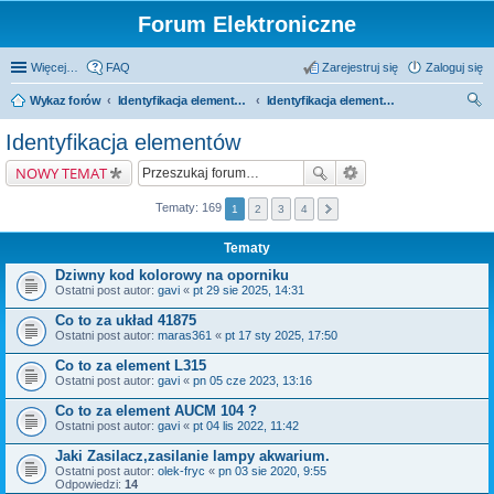
Forum Elektroniczne
Więcej…
FAQ
Zarejestruj się
Zaloguj się
Wykaz forów
Identyfikacja elementów i zamienniki
Identyfikacja elementów
zu
Identyfikacja elementów
kaj
NOWY TEMAT
Tematy: 169
1
2
3
4
Tematy
Dziwny kod kolorowy na oporniku
Ostatni post autor:
gavi
«
pt 29 sie 2025, 14:31
Co to za układ 41875
Ostatni post autor:
maras361
«
pt 17 sty 2025, 17:50
Co to za element L315
Ostatni post autor:
gavi
«
pn 05 cze 2023, 13:16
Co to za element AUCM 104 ?
Ostatni post autor:
gavi
«
pt 04 lis 2022, 11:42
Jaki Zasilacz,zasilanie lampy akwarium.
Ostatni post autor:
olek-fryc
«
pn 03 sie 2020, 9:55
Odpowiedzi:
14