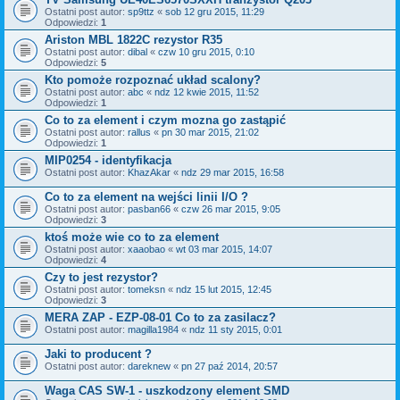
Ostatni post autor:
sp9ttz
«
sob 12 gru 2015, 11:29
Odpowiedzi:
1
Ariston MBL 1822C rezystor R35
Ostatni post autor:
dibal
«
czw 10 gru 2015, 0:10
Odpowiedzi:
5
Kto pomoże rozpoznać układ scalony?
Ostatni post autor:
abc
«
ndz 12 kwie 2015, 11:52
Odpowiedzi:
1
Co to za element i czym mozna go zastąpić
Ostatni post autor:
rallus
«
pn 30 mar 2015, 21:02
Odpowiedzi:
1
MIP0254 - identyfikacja
Ostatni post autor:
KhazAkar
«
ndz 29 mar 2015, 16:58
Co to za element na wejści linii I/O ?
Ostatni post autor:
pasban66
«
czw 26 mar 2015, 9:05
Odpowiedzi:
3
ktoś może wie co to za element
Ostatni post autor:
xaaobao
«
wt 03 mar 2015, 14:07
Odpowiedzi:
4
Czy to jest rezystor?
Ostatni post autor:
tomeksn
«
ndz 15 lut 2015, 12:45
Odpowiedzi:
3
MERA ZAP - EZP-08-01 Co to za zasilacz?
Ostatni post autor:
magilla1984
«
ndz 11 sty 2015, 0:01
Jaki to producent ?
Ostatni post autor:
dareknew
«
pn 27 paź 2014, 20:57
Waga CAS SW-1 - uszkodzony element SMD