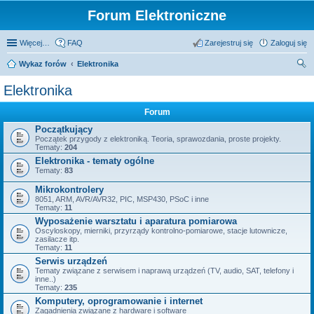
Forum Elektroniczne
Więcej…
FAQ
Zarejestruj się
Zaloguj się
Wykaz forów
Elektronika
zu
Elektronika
kaj
Forum
Początkujący
Początek przygody z elektroniką. Teoria, sprawozdania, proste projekty.
Tematy:
204
Elektronika - tematy ogólne
Tematy:
83
Mikrokontrolery
8051, ARM, AVR/AVR32, PIC, MSP430, PSoC i inne
Tematy:
11
Wyposażenie warsztatu i aparatura pomiarowa
Oscyloskopy, mierniki, przyrządy kontrolno-pomiarowe, stacje lutownicze,
zasilacze itp.
Tematy:
11
Serwis urządzeń
Tematy związane z serwisem i naprawą urządzeń (TV, audio, SAT, telefony i
inne..)
Tematy:
235
Komputery, oprogramowanie i internet
Zagadnienia związane z hardware i software