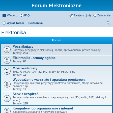
Forum Elektroniczne
Więcej…
FAQ
Zarejestruj się
Zaloguj się
Wykaz forów
Elektronika
zu
Elektronika
kaj
Forum
Początkujący
Początek przygody z elektroniką. Teoria, sprawozdania, proste projekty.
Tematy:
204
Elektronika - tematy ogólne
Tematy:
83
Mikrokontrolery
8051, ARM, AVR/AVR32, PIC, MSP430, PSoC i inne
Tematy:
11
Wyposażenie warsztatu i aparatura pomiarowa
Oscyloskopy, mierniki, przyrządy kontrolno-pomiarowe, stacje lutownicze,
zasilacze itp.
Tematy:
11
Serwis urządzeń
Tematy związane z serwisem i naprawą urządzeń (TV, audio, SAT, telefony i
inne..)
Tematy:
235
Komputery, oprogramowanie i internet
Zagadnienia związane z hardware i software