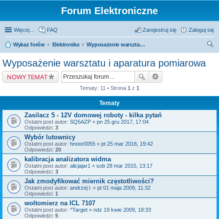
Forum Elektroniczne
Więcej…
FAQ
Zarejestruj się
Zaloguj się
Wykaz forów
Elektronika
Wyposażenie warsztatu i aparatura pomiarowa
zu
Wyposażenie warsztatu i aparatura pomiarowa
kaj
NOWY TEMAT
Tematy: 11 • Strona
1
z
1
Tematy
Zasilacz 5 - 12V domowej roboty - kilka pytań
Ostatni post autor:
SQ5AZP
«
pn 25 gru 2017, 17:04
Odpowiedzi:
3
Wybór lutownicy
Ostatni post autor:
hnoor0055
«
pt 25 mar 2016, 19:42
Odpowiedzi:
20
kalibracja analizatora widma
Ostatni post autor:
alicjajar1
«
sob 28 mar 2015, 13:17
Odpowiedzi:
3
Jak zmodyfikować miernik częstotliwości?
Ostatni post autor:
andrzej l.
«
pt 01 maja 2009, 11:32
Odpowiedzi:
1
woltomierz na ICL 7107
Ostatni post autor:
^Target
«
ndz 19 kwie 2009, 18:33
Odpowiedzi:
5