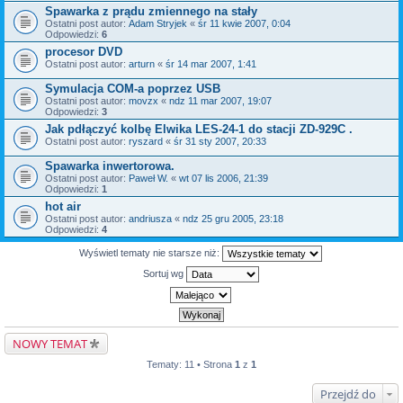
Spawarka z prądu zmiennego na stały
Ostatni post autor:
Adam Stryjek
«
śr 11 kwie 2007, 0:04
Odpowiedzi:
6
procesor DVD
Ostatni post autor:
arturn
«
śr 14 mar 2007, 1:41
Symulacja COM-a poprzez USB
Ostatni post autor:
movzx
«
ndz 11 mar 2007, 19:07
Odpowiedzi:
3
Jak pdłączyć kolbę Elwika LES-24-1 do stacji ZD-929C .
Ostatni post autor:
ryszard
«
śr 31 sty 2007, 20:33
Spawarka inwertorowa.
Ostatni post autor:
Paweł W.
«
wt 07 lis 2006, 21:39
Odpowiedzi:
1
hot air
Ostatni post autor:
andriusza
«
ndz 25 gru 2005, 23:18
Odpowiedzi:
4
Wyświetl tematy nie starsze niż:
Sortuj wg
NOWY TEMAT
Tematy: 11 • Strona
1
z
1
Przejdź do