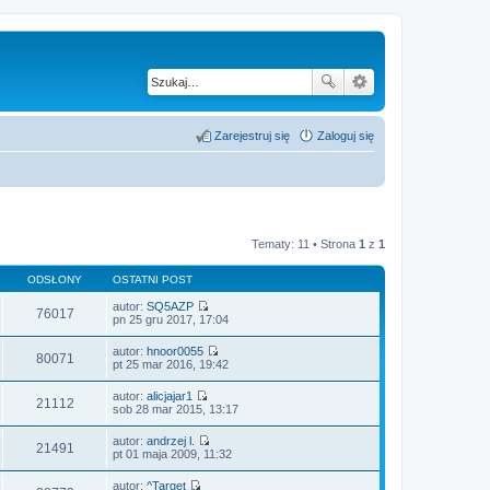
Zarejestruj się
Zaloguj się
Tematy: 11 • Strona
1
z
1
ODSŁONY
OSTATNI POST
autor:
SQ5AZP
76017
W
pn 25 gru 2017, 17:04
y
ś
autor:
hnoor0055
w
80071
W
pt 25 mar 2016, 19:42
i
y
e
ś
autor:
alicjajar1
t
w
21112
W
sob 28 mar 2015, 13:17
l
i
y
n
e
ś
a
autor:
andrzej l.
t
w
21491
j
W
pt 01 maja 2009, 11:32
l
i
n
y
n
e
o
ś
a
autor:
^Target
t
w