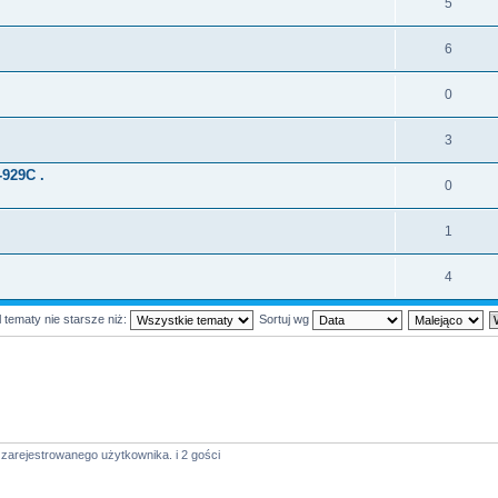
5
6
0
3
-929C .
0
1
4
 tematy nie starsze niż:
Sortuj wg
zarejestrowanego użytkownika. i 2 gości