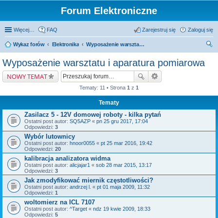
Forum Elektroniczne
Więcej…
FAQ
Zarejestruj się
Zaloguj się
Wykaz forów
Elektronika
Wyposażenie warsztatu i aparatura pomiarowa
zu
Wyposażenie warsztatu i aparatura pomiarowa
kaj
NOWY TEMAT
Tematy: 11 • Strona
1
z
1
Tematy
Zasilacz 5 - 12V domowej roboty - kilka pytań
Ostatni post autor:
SQ5AZP
«
pn 25 gru 2017, 17:04
Odpowiedzi:
3
Wybór lutownicy
Ostatni post autor:
hnoor0055
«
pt 25 mar 2016, 19:42
Odpowiedzi:
20
kalibracja analizatora widma
Ostatni post autor:
alicjajar1
«
sob 28 mar 2015, 13:17
Odpowiedzi:
3
Jak zmodyfikować miernik częstotliwości?
Ostatni post autor:
andrzej l.
«
pt 01 maja 2009, 11:32
Odpowiedzi:
1
woltomierz na ICL 7107
Ostatni post autor:
^Target
«
ndz 19 kwie 2009, 18:33
Odpowiedzi:
5