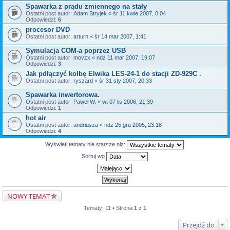
Spawarka z prądu zmiennego na stały
Ostatni post autor:
Adam Stryjek
«
śr 11 kwie 2007, 0:04
Odpowiedzi:
6
procesor DVD
Ostatni post autor:
arturn
«
śr 14 mar 2007, 1:41
Symulacja COM-a poprzez USB
Ostatni post autor:
movzx
«
ndz 11 mar 2007, 19:07
Odpowiedzi:
3
Jak pdłączyć kolbę Elwika LES-24-1 do stacji ZD-929C .
Ostatni post autor:
ryszard
«
śr 31 sty 2007, 20:33
Spawarka inwertorowa.
Ostatni post autor:
Paweł W.
«
wt 07 lis 2006, 21:39
Odpowiedzi:
1
hot air
Ostatni post autor:
andriusza
«
ndz 25 gru 2005, 23:18
Odpowiedzi:
4
Wyświetl tematy nie starsze niż:
Sortuj wg
NOWY TEMAT
Tematy: 11 • Strona
1
z
1
Przejdź do