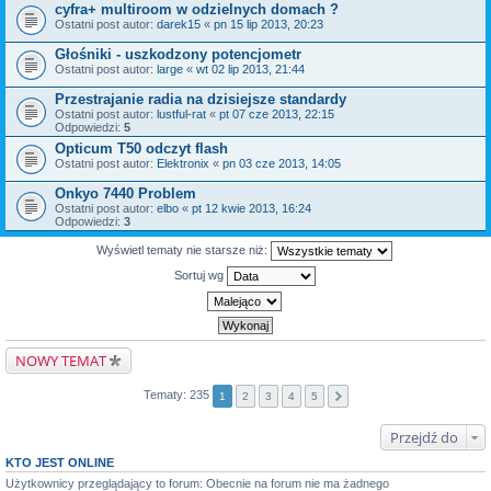
cyfra+ multiroom w odzielnych domach ?
Ostatni post autor:
darek15
«
pn 15 lip 2013, 20:23
Głośniki - uszkodzony potencjometr
Ostatni post autor:
large
«
wt 02 lip 2013, 21:44
Przestrajanie radia na dzisiejsze standardy
Ostatni post autor:
lustful-rat
«
pt 07 cze 2013, 22:15
Odpowiedzi:
5
Opticum T50 odczyt flash
Ostatni post autor:
Elektronix
«
pn 03 cze 2013, 14:05
Onkyo 7440 Problem
Ostatni post autor:
elbo
«
pt 12 kwie 2013, 16:24
Odpowiedzi:
3
Wyświetl tematy nie starsze niż:
Sortuj wg
NOWY TEMAT
Tematy: 235
1
2
3
4
5
Przejdź do
KTO JEST ONLINE
Użytkownicy przeglądający to forum: Obecnie na forum nie ma żadnego