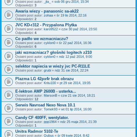
Ostatni post autor:
_jta_
«
sob 06 gru 2014, 15:34
Odpowiedzi:
3
Awaria wiezy - panasonic sa-ak22
Ostatni post autor:
zohaa
«
śr 19 lis 2014, 22:16
Odpowiedzi:
2
JVC KD-r312 - Przypalona Plytka
Ostatni post autor:
karo9522
«
czw 30 paź 2014, 23:50
Odpowiedzi:
4
Co padło we wzmacniaczu?
Ostatni post autor:
cyklon0
«
śr 22 paź 2014, 16:36
Odpowiedzi:
6
jaki wzmacniacz? głośniki logitech z210
Ostatni post autor:
cyklon0
«
ndz 12 paź 2014, 9:00
Odpowiedzi:
1
selektor napiecia w wieży jvc PC-R11LE
Ostatni post autor:
grubi
«
ndz 31 sie 2014, 22:24
Plazma LG 42px4r brak obrazu
Ostatni post autor:
Kritu100
«
pt 29 sie 2014, 19:05
E-lektron AMP 2600B - usterka...
Ostatni post autor:
MarsonB
«
czw 21 sie 2014, 18:21
Odpowiedzi:
12
Serwis Navroad Nexo Nova 10.1
Ostatni post autor:
Tomek93
«
wt 01 lip 2014, 16:00
Candy CF 400FF, wentylator.
Ostatni post autor:
ppp1964
«
ndz 25 maja 2014, 21:39
Odpowiedzi:
1
Unitra Radmor 5102-Te
Ostatni post autor:
Qubus
«
śr 09 kwie 2014, 8:42