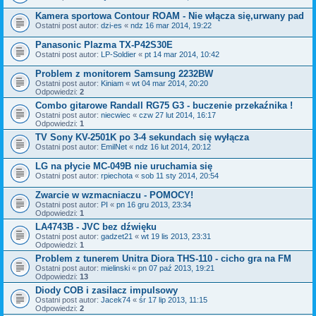
Kamera sportowa Contour ROAM - Nie włącza się,urwany pad
Ostatni post autor:
dzi-es
«
ndz 16 mar 2014, 19:22
Panasonic Plazma TX-P42S30E
Ostatni post autor:
LP-Soldier
«
pt 14 mar 2014, 10:42
Problem z monitorem Samsung 2232BW
Ostatni post autor:
Kiniam
«
wt 04 mar 2014, 20:20
Odpowiedzi:
2
Combo gitarowe Randall RG75 G3 - buczenie przekaźnika !
Ostatni post autor:
niecwiec
«
czw 27 lut 2014, 16:17
Odpowiedzi:
1
TV Sony KV-2501K po 3-4 sekundach się wyłącza
Ostatni post autor:
EmilNet
«
ndz 16 lut 2014, 20:12
LG na płycie MC-049B nie uruchamia się
Ostatni post autor:
rpiechota
«
sob 11 sty 2014, 20:54
Zwarcie w wzmacniaczu - POMOCY!
Ostatni post autor:
PI
«
pn 16 gru 2013, 23:34
Odpowiedzi:
1
LA4743B - JVC bez dźwięku
Ostatni post autor:
gadzet21
«
wt 19 lis 2013, 23:31
Odpowiedzi:
1
Problem z tunerem Unitra Diora THS-110 - cicho gra na FM
Ostatni post autor:
mielinski
«
pn 07 paź 2013, 19:21
Odpowiedzi:
13
Diody COB i zasilacz impulsowy
Ostatni post autor:
Jacek74
«
śr 17 lip 2013, 11:15
Odpowiedzi:
2