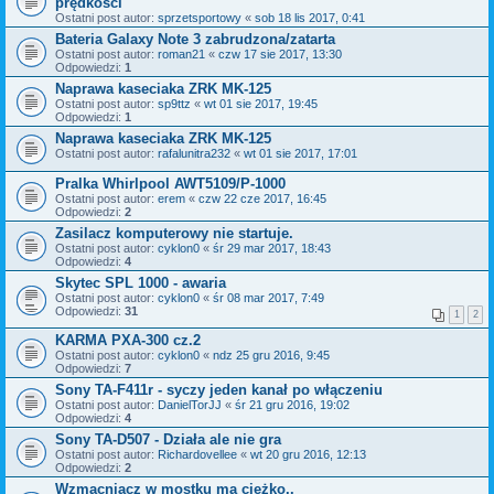
prędkości
Ostatni post autor:
sprzetsportowy
«
sob 18 lis 2017, 0:41
Bateria Galaxy Note 3 zabrudzona/zatarta
Ostatni post autor:
roman21
«
czw 17 sie 2017, 13:30
Odpowiedzi:
1
Naprawa kaseciaka ZRK MK-125
Ostatni post autor:
sp9ttz
«
wt 01 sie 2017, 19:45
Odpowiedzi:
1
Naprawa kaseciaka ZRK MK-125
Ostatni post autor:
rafalunitra232
«
wt 01 sie 2017, 17:01
Pralka Whirlpool AWT5109/P-1000
Ostatni post autor:
erem
«
czw 22 cze 2017, 16:45
Odpowiedzi:
2
Zasilacz komputerowy nie startuje.
Ostatni post autor:
cyklon0
«
śr 29 mar 2017, 18:43
Odpowiedzi:
4
Skytec SPL 1000 - awaria
Ostatni post autor:
cyklon0
«
śr 08 mar 2017, 7:49
Odpowiedzi:
31
1
2
KARMA PXA-300 cz.2
Ostatni post autor:
cyklon0
«
ndz 25 gru 2016, 9:45
Odpowiedzi:
7
Sony TA-F411r - syczy jeden kanał po włączeniu
Ostatni post autor:
DanielTorJJ
«
śr 21 gru 2016, 19:02
Odpowiedzi:
4
Sony TA-D507 - Działa ale nie gra
Ostatni post autor:
Richardovellee
«
wt 20 gru 2016, 12:13
Odpowiedzi:
2
Wzmacniacz w mostku ma ciężko..