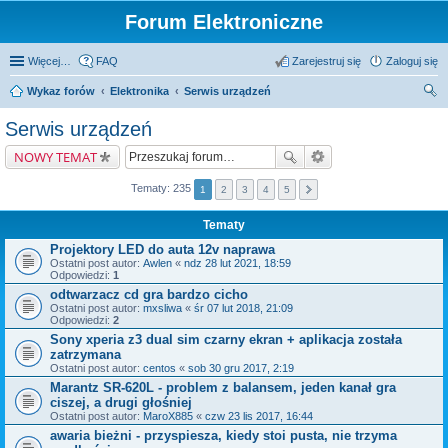
Forum Elektroniczne
Więcej…
FAQ
Zarejestruj się
Zaloguj się
Wykaz forów
Elektronika
Serwis urządzeń
zu
Serwis urządzeń
kaj
NOWY TEMAT
Tematy: 235
1
2
3
4
5
Tematy
Projektory LED do auta 12v naprawa
Ostatni post autor:
Awlen
«
ndz 28 lut 2021, 18:59
Odpowiedzi:
1
odtwarzacz cd gra bardzo cicho
Ostatni post autor:
mxsliwa
«
śr 07 lut 2018, 21:09
Odpowiedzi:
2
Sony xperia z3 dual sim czarny ekran + aplikacja została
zatrzymana
Ostatni post autor:
centos
«
sob 30 gru 2017, 2:19
Marantz SR-620L - problem z balansem, jeden kanał gra
ciszej, a drugi głośniej
Ostatni post autor:
MaroX885
«
czw 23 lis 2017, 16:44
awaria bieżni - przyspiesza, kiedy stoi pusta, nie trzyma