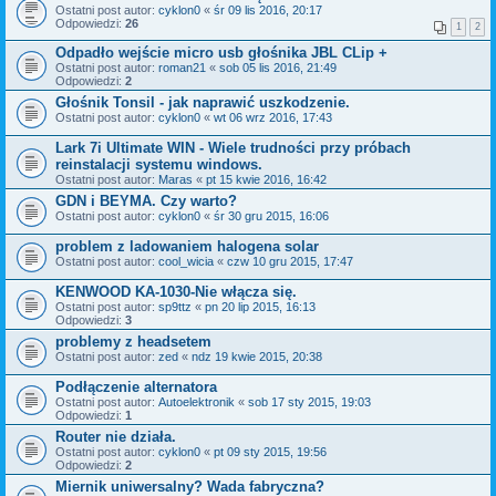
Ostatni post autor:
cyklon0
«
śr 09 lis 2016, 20:17
Odpowiedzi:
26
1
2
Odpadło wejście micro usb głośnika JBL CLip +
Ostatni post autor:
roman21
«
sob 05 lis 2016, 21:49
Odpowiedzi:
2
Głośnik Tonsil - jak naprawić uszkodzenie.
Ostatni post autor:
cyklon0
«
wt 06 wrz 2016, 17:43
Lark 7i Ultimate WIN - Wiele trudności przy próbach
reinstalacji systemu windows.
Ostatni post autor:
Maras
«
pt 15 kwie 2016, 16:42
GDN i BEYMA. Czy warto?
Ostatni post autor:
cyklon0
«
śr 30 gru 2015, 16:06
problem z ladowaniem halogena solar
Ostatni post autor:
cool_wicia
«
czw 10 gru 2015, 17:47
KENWOOD KA-1030-Nie włącza się.
Ostatni post autor:
sp9ttz
«
pn 20 lip 2015, 16:13
Odpowiedzi:
3
problemy z headsetem
Ostatni post autor:
zed
«
ndz 19 kwie 2015, 20:38
Podłączenie alternatora
Ostatni post autor:
Autoelektronik
«
sob 17 sty 2015, 19:03
Odpowiedzi:
1
Router nie działa.
Ostatni post autor:
cyklon0
«
pt 09 sty 2015, 19:56
Odpowiedzi:
2
Miernik uniwersalny? Wada fabryczna?